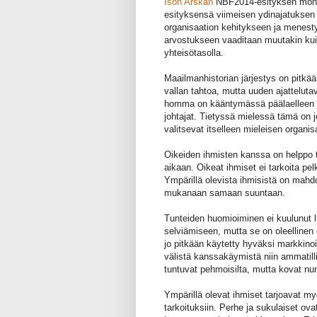
Ison Arskan
NBF2014-esityksen monta
esityksensä viimeisen ydinajatuksen
organisaation kehitykseen ja menesty
arvostukseen vaaditaan muutakin kui
yhteisötasolla.
Maailmanhistorian järjestys on pitk
vallan tahtoa, mutta uuden ajattelutav
homma on kääntymässä päälaelleen ja j
johtajat. Tietyssä mielessä tämä on j
valitsevat itselleen mieleisen organis
Oikeiden ihmisten kanssa on helppo t
aikaan. Oikeat ihmiset ei tarkoita 
Ympärillä olevista ihmisistä on mahd
mukanaan samaan suuntaan.
Tunteiden huomioiminen ei kuulunut li
selviämiseen, mutta se on oleellinen
jo pitkään käytetty hyväksi markkino
välistä kanssakäymistä niin ammatill
tuntuvat pehmoisilta, mutta kovat nu
Ympärillä olevat ihmiset tarjoavat my
tarkoituksiin. Perhe ja sukulaiset ovat