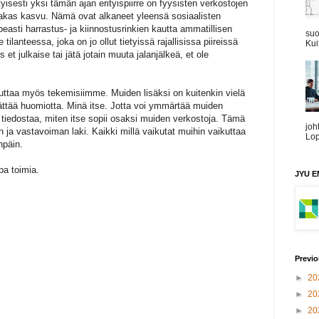
tyisesti yksi tämän ajan erityispiirre on fyysisten verkostojen
imakas kasvu. Nämä ovat alkaneet yleensä sosiaalisten
peasti harrastus- ja kiinnostusrinkien kautta ammatillisen
suo
lanteessa, joka on jo ollut tietyissä rajallisissa piireissä
Kui
s et julkaise tai jätä jotain muuta jalanjälkeä, et ole
uttaa myös tekemisiimme. Muiden lisäksi on kuitenkin vielä
ättää huomiotta. Minä itse. Jotta voi ymmärtää muiden
ja tiedostaa, miten itse sopii osaksi muiden verkostoja. Tämä
joh
n ja vastavoiman laki. Kaikki millä vaikutat muihin vaikuttaa
Lop
npäin.
pa toimia.
JYU EM
Previo
►
20
►
20
►
20