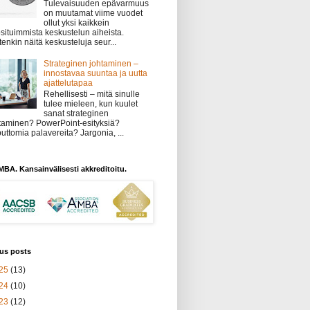
Tulevaisuuden epävarmuus
on muutamat viime vuodet
ollut yksi kaikkein
situimmista keskustelun aiheista.
tenkin näitä keskusteluja seur...
Strateginen johtaminen –
innostavaa suuntaa ja uutta
ajattelutapaa
Rehellisesti – mitä sinulle
tulee mieleen, kun kuulet
sanat strateginen
taminen? PowerPoint-esityksiä?
uttomia palavereita? Jargonia, ...
BA. Kansainvälisesti akkreditoitu.
us posts
25
(13)
24
(10)
23
(12)