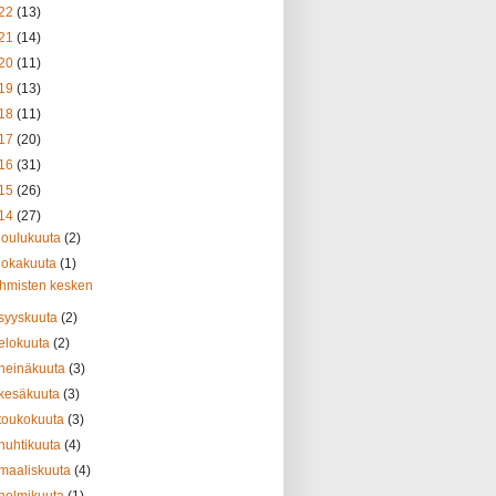
22
(13)
21
(14)
20
(11)
19
(13)
18
(11)
17
(20)
16
(31)
15
(26)
14
(27)
joulukuuta
(2)
lokakuuta
(1)
Ihmisten kesken
syyskuuta
(2)
elokuuta
(2)
heinäkuuta
(3)
kesäkuuta
(3)
toukokuuta
(3)
huhtikuuta
(4)
maaliskuuta
(4)
helmikuuta
(1)