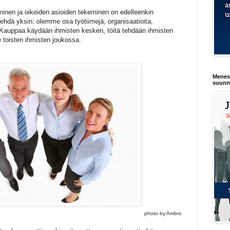
minen ja oikeiden asioiden tekeminen on edelleenkin
 tehdä yksin: olemme osa työtiimejä, organisaatioita,
. Kauppaa käydään ihmisten kesken, töitä tehdään ihmisten
 toisten ihmisten joukossa.
Menest
suunn
photo by Ambro