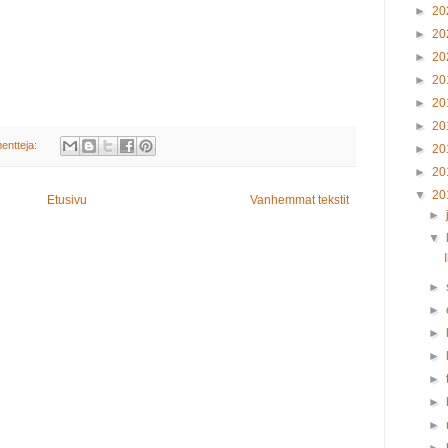
►
20
►
20
►
20
►
20
►
20
►
20
entteja:
►
20
►
20
▼
20
Etusivu
Vanhemmat tekstit
►
▼
►
►
►
►
►
►
►
►