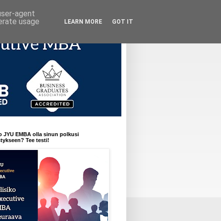
 user-agent
nerate usage
LEARN MORE
GOT IT
o JYU EMBA olla sinun polkusi
ykseen? Tee testi!