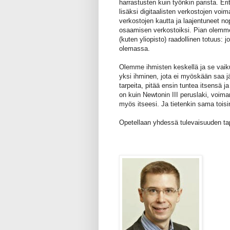
harrastusten kuin työnkin parista. Eri
lisäksi digitaalisten verkostojen vo
verkostojen kautta ja laajentuneet no
osaamisen verkostoiksi. Pian olemme ti
(kuten yliopisto) raadollinen totuus: jo
olemassa.
Olemme ihmisten keskellä ja se vaik
yksi ihminen, jota ei myöskään saa j
tarpeita, pitää ensin tuntea itsensä 
on kuin Newtonin III peruslaki, voima
myös itseesi. Ja tietenkin sama toisi
Opetellaan yhdessä tulevaisuuden ta