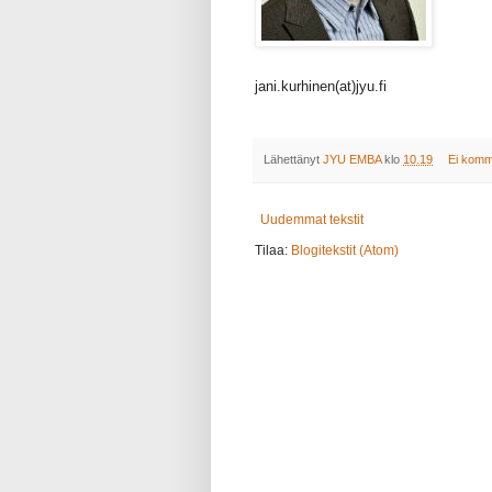
jani.kurhinen(at)jyu.fi
Lähettänyt
JYU EMBA
klo
10.19
Ei komm
Uudemmat tekstit
Tilaa:
Blogitekstit (Atom)