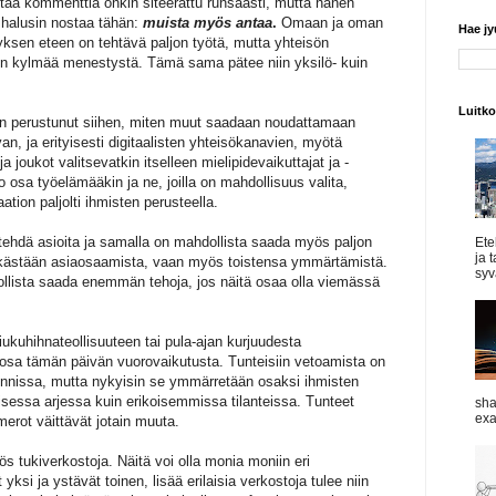
a kommenttia onkin siteerattu runsaasti, mutta hänen
 halusin nostaa tähän:
muista myös antaa
.
Omaan ja oman
Hae j
ksen eteen on tehtävä paljon työtä, mutta yhteisön
n kylmää menestystä. Tämä sama pätee niin yksilö- kuin
Luitk
ään perustunut siihen, miten muut saadaan noudattamaan
an, ja erityisesti digitaalisten yhteisökanavien, myötä
oukot valitsevatkin itselleen mielipidevaikuttajat ja -
o osa työelämääkin ja ne, joilla on mahdollisuus valita,
aation paljolti ihmisten perusteella.
ehdä asioita ja samalla on mahdollista saada myös paljon
Ete
ja 
pelkästään asiaosaamista, vaan myös toistensa ymmärtämistä.
syvä
ollista saada enemmän tehoja, jos näitä osaa olla viemässä
ukuhihnateollisuuteen tai pula-ajan kurjuudesta
 osa tämän päivän vuorovaikutusta. Tunteisiin vetoamista on
innissa, mutta nykyisin se ymmärretään osaksi ihmisten
isessa arjessa kuin erikoisemmissa tilanteissa. Tunteet
sha
exa
merot väittävät jotain muuta.
ös tukiverkostoja. Näitä voi olla monia moniin eri
 yksi ja ystävät toinen, lisää erilaisia verkostoja tulee niin