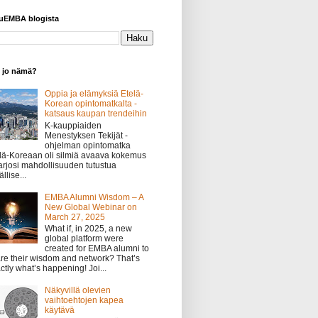
yuEMBA blogista
o jo nämä?
Oppia ja elämyksiä Etelä-
Korean opintomatkalta -
katsaus kaupan trendeihin
K-kauppiaiden
Menestyksen Tekijät -
ohjelman opintomatka
lä-Koreaan oli silmiä avaava kokemus
tarjosi mahdollisuuden tutustua
llise...
EMBA Alumni Wisdom – A
New Global Webinar on
March 27, 2025
What if, in 2025, a new
global platform were
created for EMBA alumni to
re their wisdom and network? That’s
ctly what’s happening! Joi...
Näkyvillä olevien
vaihtoehtojen kapea
käytävä