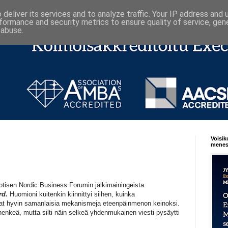
deliver its services and to analyze traffic. Your IP address and
formance and security metrics to ensure quality of service, ge
 abuse.
Voisik
menest
tisen Nordic Business Forumin jälkimainingeista.
rd.
Huomioni kuitenkin kiinnittyi siihen, kuinka
vat hyvin samanlaisia mekanismeja eteenpäinmenon keinoksi.
enkeä, mutta silti näin selkeä yhdenmukainen viesti pysäytti