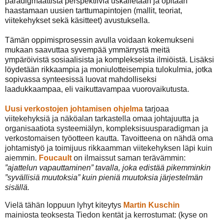
paradigmaattista perspektiiviä uskalletaan ja opitaan
haastamaan uusien tarttumapintojen (mallit, teoriat,
viitekehykset sekä käsitteet) avustuksella.
Tämän oppimisprosessin avulla voidaan kokemukseni
mukaan saavuttaa syvempää ymmärrystä meitä
ympäröivistä sosiaalisista ja komplekseista ilmiöistä. L
isäksi
löydetään rikkaampia ja moniulotteisempia tulokulmia, jotka
sopivassa synteesissä luovat mahdolliseksi
laadukkaampaa, eli vaikuttavampaa vuorovaikutusta.
Uusi verkostojen johtamisen ohjelma
tarjoaa
viitekehyksiä ja näköalan tarkastella omaa johtajuutta ja
organisaatiota systeemiälyn, kompleksisuusparadigman ja
verkostomaisen työotteen kautta. Tavoitteena on nähdä oma
johtamistyö ja toimijuus rikkaamman viitekehyksen läpi kuin
aiemmin.
Foucault
on ilmaissut saman terävämmin:
”ajattelun vapauttaminen” tavalla, joka edistää pikemminkin
”syvällisiä muutoksia” kuin pieniä muutoksia järjestelmän
sisällä.
Vielä tähän loppuun lyhyt kiteytys
Martin Kuschin
mainiosta teoksesta Tiedon kentät ja kerrostumat: (kyse on