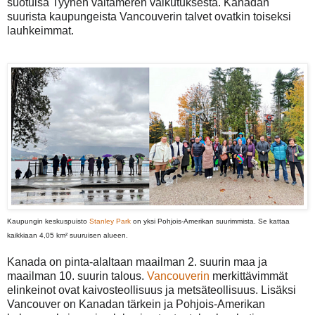
suotuisa Tyynen valtameren vaikutuksesta. Kanadan
suurista kaupungeista Vancouverin talvet ovatkin toiseksi
lauhkeimmat.
Kaupungin keskuspuisto
Stanley Park
on yksi Pohjois-Amerikan
suurimmista.
Se kattaa
kaikkiaan 4,05 km² suuruisen alueen.
Kanada on pinta-alaltaan maailman 2. suurin maa ja
maailman 10. suurin talous.
Vancouverin
merkittävimmät
elinkeinot ovat kaivosteollisuus ja metsäteollisuus. Lisäksi
Vancouver on Kanadan tärkein ja Pohjois-Amerikan