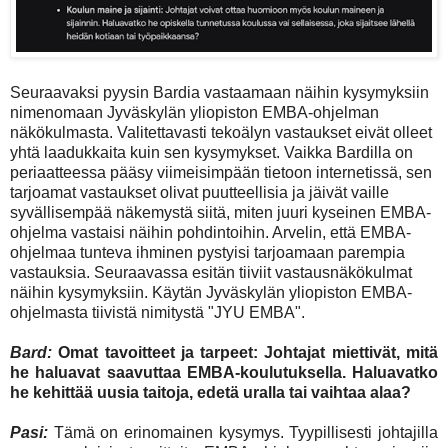
Seuraavaksi pyysin Bardia vastaamaan näihin kysymyksiin
nimenomaan Jyväskylän yliopiston EMBA-ohjelman
näkökulmasta. Valitettavasti tekoälyn vastaukset eivät olleet
yhtä laadukkaita kuin sen kysymykset. Vaikka Bardilla on
periaatteessa pääsy viimeisimpään tietoon internetissä, sen
tarjoamat vastaukset olivat puutteellisia ja jäivät vaille
syvällisempää näkemystä siitä, miten juuri kyseinen EMBA-
ohjelma vastaisi näihin pohdintoihin. Arvelin, että EMBA-
ohjelmaa tunteva ihminen pystyisi tarjoamaan parempia
vastauksia. Seuraavassa esitän tiiviit vastausnäkökulmat
näihin kysymyksiin. Käytän Jyväskylän yliopiston EMBA-
ohjelmasta tiivistä nimitystä "JYU EMBA".
Bard:
Omat tavoitteet ja tarpeet: Johtajat miettivät, mitä
he haluavat saavuttaa EMBA-koulutuksella. Haluavatko
he kehittää uusia taitoja, edetä uralla tai vaihtaa alaa?
Pasi:
Tämä on erinomainen kysymys. Tyypillisesti johtajilla