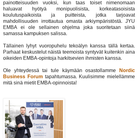
painotteisuuden vuoksi, kun taas toiset nimenomaan
haluavat hyötyä monipuolisista, korkeatasoisista
koulutuspaikoista ja puitteista, jotka tarjoavat
mahdollisuuden irrottautua omasta arkiympäristöstä. JYU
EMBA ei ole sellainen ohjelma joka suoritetaan siinä
samassa kampuksen salissa.
Tällainen lyhyt vuoropuhelu tekoälyn kanssa tällä kertaa.
Parhaat keskustelut näistä teemoista syntyvät kuitenkin aina
oikeiden EMBA-opintoja harkitsevien ihmisten kanssa.
Ole yhteydessä tai tule käymään osastollamme
Nordic
Business Forum
tapahtumassa. Kuulisimme mielellämme
mitä sinä mietit EMBA-opinnoista!