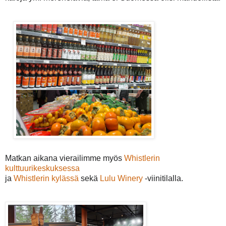
Matkan aikana vierailimme myös
Whistlerin
kulttuurikeskuksessa
ja
Whistlerin kylässä
sekä
Lulu Winery
-viinitilalla.