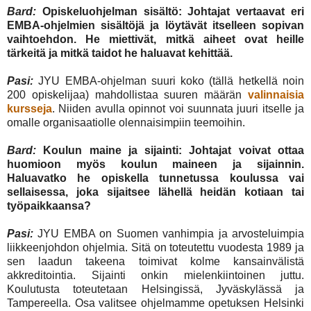
Bard:
Opiskeluohjelman sisältö: Johtajat vertaavat eri
EMBA-ohjelmien sisältöjä ja löytävät itselleen sopivan
vaihtoehdon. He miettivät, mitkä aiheet ovat heille
tärkeitä ja mitkä taidot he haluavat kehittää.
Pasi:
JYU EMBA-ohjelman suuri koko (tällä hetkellä noin
200 opiskelijaa) mahdollistaa suuren määrän
valinnaisia
kursseja
. Niiden avulla opinnot voi suunnata juuri itselle ja
omalle organisaatiolle olennaisimpiin teemoihin.
Bard:
Koulun maine ja sijainti: Johtajat voivat ottaa
huomioon myös koulun maineen ja sijainnin.
Haluavatko he opiskella tunnetussa koulussa vai
sellaisessa, joka sijaitsee lähellä heidän kotiaan tai
työpaikkaansa?
Pasi:
JYU EMBA on Suomen vanhimpia ja arvosteluimpia
liikkeenjohdon ohjelmia. Sitä on toteutettu vuodesta 1989 ja
sen laadun takeena toimivat kolme kansainvälistä
akkreditointia. Sijainti onkin mielenkiintoinen juttu.
Koulutusta toteutetaan Helsingissä, Jyväskylässä ja
Tampereella. Osa valitsee ohjelmamme opetuksen Helsinki