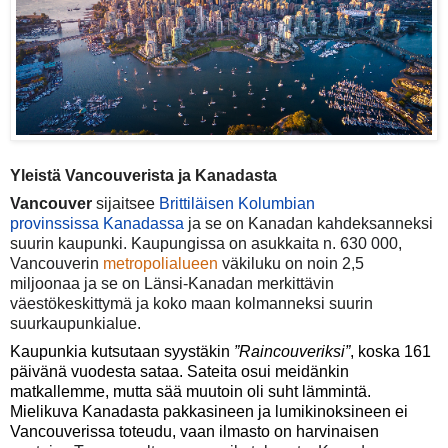
Yleistä Vancouverista ja Kanadasta
Vancouver
sijaitsee
Brittiläisen Kolumbian
provinssissa
Kanadassa
ja se on Kanadan kahdeksanneksi
suurin kaupunki. Kaupungissa on asukkaita n. 630 000,
Vancouverin
metropolialueen
väkiluku on noin 2,5
miljoonaa ja se on Länsi-Kanadan merkittävin
väestökeskittymä ja koko maan kolmanneksi suurin
suurkaupunkialue.
Kaupunkia kutsutaan syystäkin
”Raincouveriksi”
, koska 161
päivänä vuodesta sataa. Sateita osui meidänkin
matkallemme, mutta sää muutoin oli suht lämmintä.
Mielikuva Kanadasta pakkasineen ja lumikinoksineen ei
Vancouverissa toteudu, vaan ilmasto on harvinaisen