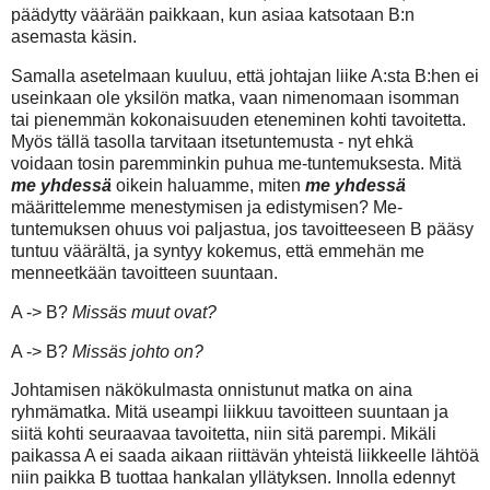
päädytty väärään paikkaan, kun asiaa katsotaan B:n
asemasta käsin.
Samalla asetelmaan kuuluu, että johtajan liike A:sta B:hen ei
useinkaan ole yksilön matka, vaan nimenomaan isomman
tai pienemmän kokonaisuuden eteneminen kohti tavoitetta.
Myös tällä tasolla tarvitaan itsetuntemusta - nyt ehkä
voidaan tosin paremminkin puhua me-tuntemuksesta. Mitä
me
yhdessä
oikein haluamme, miten
me yhdessä
määrittelemme menestymisen ja edistymisen? Me-
tuntemuksen ohuus voi paljastua, jos tavoitteeseen B pääsy
tuntuu väärältä, ja syntyy kokemus, että emmehän me
menneetkään tavoitteen suuntaan.
A -> B?
Missäs muut ovat?
A -> B?
Missäs johto on?
Johtamisen näkökulmasta onnistunut matka on aina
ryhmämatka. Mitä useampi liikkuu tavoitteen suuntaan ja
siitä kohti seuraavaa tavoitetta, niin sitä parempi. Mikäli
paikassa A ei saada aikaan riittävän yhteistä liikkeelle lähtöä
niin paikka B tuottaa hankalan yllätyksen. Innolla edennyt