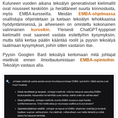
Kuluneen vuoden aikana tekoälyn generatiiviset kielimallit
ovat nousseet keskiöön ja herättäneet suurta kiinnostusta,
myös EMBA-kursseilla. Meidän
EMBA-ohjelmassa
osallistujia ohjeistetaan ja tuetaan tekoälyn tehokkaassa
hyödyntämisessä, ja aiheeseen on omistettu kokonainen
valinnainen
kurssikin
. Yleisesti ChatGPT-tyyppiset
kielimallit ovat saaneet vastata esitettyihin kysymyksiin,
mutta tällä kertaa päätin kääntää roolit ja pyysin tekoälyä
laatimaan kysymykset, joihin sitten vastaisin itse.
Pyysin Googlen Bard tekoälyä kertomaan mitä johtajat
miettivät ennen ilmoittautumistaan
EMBA-opintoihin
.
Tekoälyn vastaus alla.