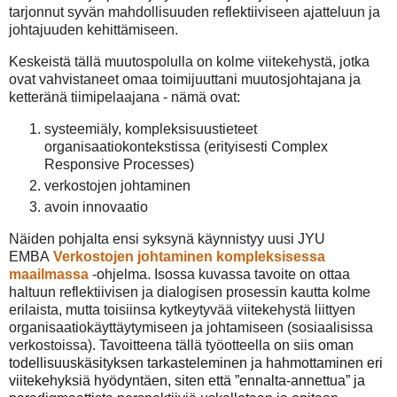
tarjonnut syvän mahdollisuuden reflektiiviseen ajatteluun ja
johtajuuden kehittämiseen.
Keskeistä tällä muutospolulla on kolme viitekehystä, jotka
ovat vahvistaneet omaa toimijuuttani muutosjohtajana ja
ketteränä tiimipelaajana - nämä ovat:
systeemiäly, kompleksisuustieteet
organisaatiokontekstissa (erityisesti Complex
Responsive Processes)
verkostojen johtaminen
avoin innovaatio
Näiden pohjalta ensi syksynä käynnistyy uusi JYU
EMBA
Verkostojen johtaminen kompleksisessa
maailmassa
-ohjelma.
Isossa kuvassa tavoite on ottaa
haltuun reflektiivisen ja dialogisen prosessin kautta kolme
erilaista, mutta toisiinsa kytkeytyvää viitekehystä liittyen
organisaatiokäyttäytymiseen ja johtamiseen (sosiaalisissa
verkostoissa).
Tavoitteena tällä työotteella
on siis oman
todellisuuskäsityksen tarkasteleminen ja hahmottaminen eri
viitekehyksiä hyödyntäen, siten että ”ennalta-annettua” ja