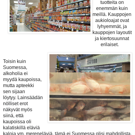
tuotteita on
enemmän kuin
meillä. Kauppojen
aukioloajat ovat
lyhyemmät, ja
kauppojen layoutit
ja kiertosuunnat
erilaiset.
Toisin kuin
Suomessa,
alkoholia ei
myydä kaupoissa,
mutta apteekki
sen sijaan
löytyy.
Lainsäädän
nölliset erot
näkyvät myös
siinä, että
kaupoissa oli
kalatiskillä eläviä
kaloja ym. mereneläviä, tämä ei Suomessa olisi mahdollista.