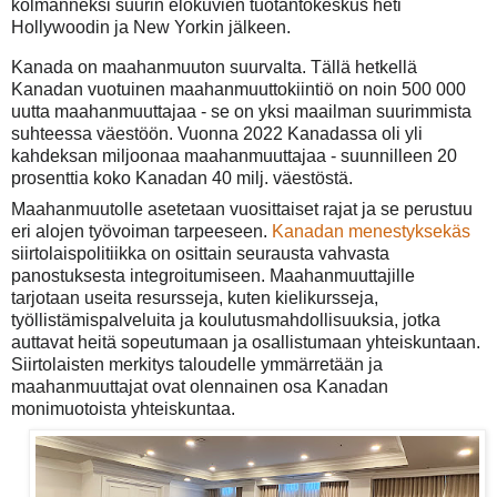
kolmanneksi suurin elokuvien tuotantokeskus heti
Hollywoodin ja New Yorkin jälkeen.
Kanada on maahanmuuton suurvalta. Tällä hetkellä
Kanadan vuotuinen maahanmuuttokiintiö on noin 500 000
uutta maahanmuuttajaa - se on yksi maailman suurimmista
suhteessa väestöön.
Vuonna 2022 Kanadassa oli yli
kahdeksan miljoonaa maahanmuuttajaa - suunnilleen 20
prosenttia koko Kanadan 40 milj. väestöstä.
Maahanmuutolle asetetaan vuosittaiset rajat ja se perustuu
eri alojen työvoiman tarpeeseen.
Kanadan menestyksekäs
siirtolaispolitiikka on osittain seurausta vahvasta
panostuksesta integroitumiseen. Maahanmuuttajille
tarjotaan useita resursseja, kuten kielikursseja,
työllistämispalveluita ja koulutusmahdollisuuksia, jotka
auttavat heitä sopeutumaan ja osallistumaan yhteiskuntaan.
Siirtolaisten merkitys taloudelle ymmärretään ja
maahanmuuttajat ovat olennainen osa Kanadan
monimuotoista yhteiskuntaa.