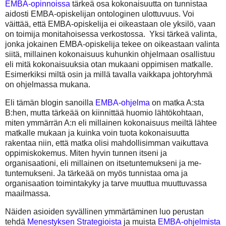
EMBA-opinnoissa
tärkeä osa kokonaisuutta on tunnistaa
aidosti EMBA-opiskelijan ontologinen ulottuvuus. Voi
väittää, että EMBA-opiskelija ei oikeastaan ole yksilö, vaan
on toimija monitahoisessa verkostossa. Yksi tärkeä valinta,
jonka jokainen EMBA-opiskelija tekee on oikeastaan valinta
siitä, millainen kokonaisuus kuhunkin ohjelmaan osallistuu
eli mitä kokonaisuuksia otan mukaani oppimisen matkalle.
Esimerkiksi miltä osin ja millä tavalla vaikkapa johtoryhmä
on ohjelmassa mukana.
Eli tämän blogin sanoilla
EMBA-ohjelma
on matka A:sta
B:hen, mutta tärkeää on kiinnittää huomio lähtökohtaan,
miten ymmärrän A:n eli millainen kokonaisuus meiltä lähtee
matkalle mukaan ja kuinka voin tuota kokonaisuutta
rakentaa niin, että matka olisi mahdollisimman vaikuttava
oppimiskokemus. Miten hyvin tunnen itseni ja
organisaationi, eli millainen on itsetuntemukseni ja me-
tuntemukseni. Ja tärkeää on myös tunnistaa oma ja
organisaation toimintakyky ja tarve muuttua muuttuvassa
maailmassa.
Näiden asioiden syvällinen ymmärtäminen luo perustan
tehdä
Menestyksen Strategioista
ja muista
EMBA-ohjelmista