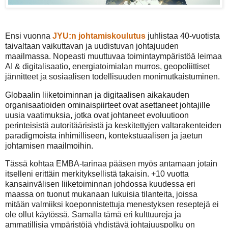
Ensi vuonna
JYU:n johtamiskoulutus
juhlistaa 40-vuotista
taivaltaan vaikuttavan ja uudistuvan johtajuuden
maailmassa. Nopeasti muuttuvaa toimintaympäristöä leimaa
AI & digitalisaatio, energiatoimialan murros, geopoliittiset
jännitteet ja sosiaalisen todellisuuden monimutkaistuminen.
Globaalin liiketoiminnan ja digitaalisen aikakauden
organisaatioiden ominaispiirteet ovat asettaneet johtajille
uusia vaatimuksia, jotka ovat johtaneet evoluutioon
perinteisistä autoritäärisistä ja keskitettyjen valtarakenteiden
paradigmoista inhimilliseen, kontekstuaalisen ja jaetun
johtamisen maailmoihin.
Tässä kohtaa EMBA-tarinaa pääsen myös antamaan jotain
itselleni erittäin merkityksellistä takaisin. +10 vuotta
kansainvälisen liiketoiminnan johdossa kuudessa eri
maassa on tuonut mukanaan lukuisia tilanteita, joissa
mitään valmiiksi koeponnistettuja menestyksen reseptejä ei
ole ollut käytössä.
Samalla tämä eri kulttuureja ja
ammatillisia ympäristöjä yhdistävä johtajuuspolku on