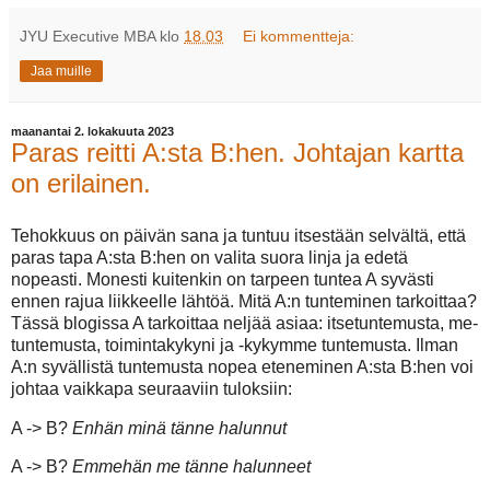
JYU Executive MBA
klo
18.03
Ei kommentteja:
Jaa muille
maanantai 2. lokakuuta 2023
Paras reitti A:sta B:hen. Johtajan kartta
on erilainen.
Tehokkuus on päivän sana ja tuntuu itsestään selvältä, että
paras tapa A:sta B:hen on valita suora linja ja edetä
nopeasti. Monesti kuitenkin on tarpeen tuntea A syvästi
ennen rajua liikkeelle lähtöä. Mitä A:n tunteminen tarkoittaa?
Tässä blogissa A tarkoittaa neljää asiaa: itsetuntemusta, me-
tuntemusta, toimintakykyni ja -kykymme tuntemusta. Ilman
A:n syvällistä tuntemusta nopea eteneminen A:sta B:hen voi
johtaa vaikkapa seuraaviin tuloksiin:
A -> B?
Enhän minä tänne halunnut
A -> B?
Emmehän me tänne halunneet