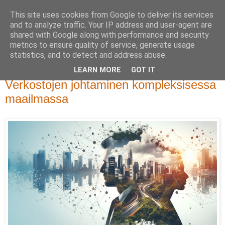
This site uses cookies from Google to deliver its services
and to analyze traffic. Your IP address and user-agent are
shared with Google along with performance and security
metrics to ensure quality of service, generate usage
statistics, and to detect and address abuse.
LEARN MORE
GOT IT
tiistai 12. joulukuuta 2023
Verkostojen johtaminen kompleksisessa
maailmassa