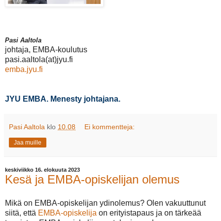
Pasi Aaltola
johtaja, EMBA-koulutus
pasi.aaltola(at)jyu.fi
emba.jyu.fi
JYU EMBA. Menesty johtajana.
Pasi Aaltola
klo
10.08
Ei kommentteja:
Jaa muille
keskiviikko 16. elokuuta 2023
Kesä ja EMBA-opiskelijan olemus
Mikä on EMBA-opiskelijan ydinolemus? Olen vakuuttunut
siitä, että
EMBA-opiskelija
on erityistapaus ja on tärkeää