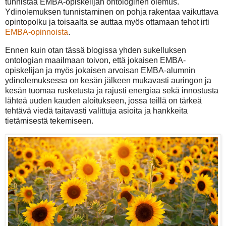
tunnistaa EMBA-opiskelijan ontologinen olemus.
Ydinolemuksen tunnistaminen on pohja rakentaa vaikuttava
opintopolku ja toisaalta se auttaa myös ottamaan tehot irti
EMBA-opinnoista
.
Ennen kuin otan tässä blogissa yhden sukelluksen
ontologian maailmaan toivon, että jokaisen EMBA-
opiskelijan ja myös jokaisen arvoisan EMBA-alumnin
ydinolemuksessa on kesän jälkeen mukavasti auringon ja
kesän tuomaa rusketusta ja rajusti energiaa sekä innostusta
lähteä uuden kauden aloitukseen, jossa teillä on tärkeä
tehtävä viedä taitavasti valittuja asioita ja hankkeita
tietämisestä tekemiseen.