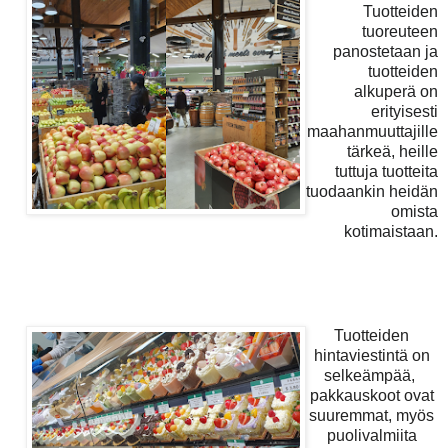
Tuotteiden
tuoreuteen
panostetaan ja
tuotteiden
alkuperä on
erityisesti
maahanmuuttajille
tärkeä, heille
tuttuja tuotteita
tuodaankin heidän
omista
kotimaistaan.
Tuotteiden
hintaviestintä on
selkeämpää,
pakkauskoot ovat
suuremmat, myös
puolivalmiita