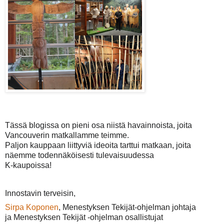
T
ässä blogissa on pieni osa niistä havainnoista, joita
Vancouverin matkallamme teimme.
Paljon kauppaan liittyviä ideoita tarttui matkaan, joita
näemme todennäköisesti tulevaisuudessa
K-kaupoissa!
Innostavin terveisin,
Sirpa Koponen
, Menestyksen Tekijät-ohjelman johtaja
ja Menestyksen Tekijät -ohjelman osallistujat