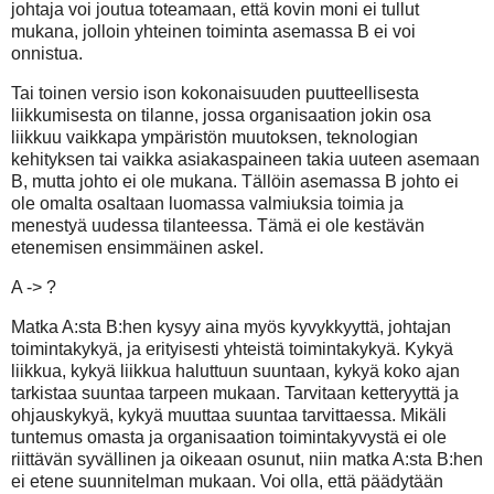
johtaja voi joutua toteamaan, että kovin moni ei tullut
mukana, jolloin yhteinen toiminta asemassa B ei voi
onnistua.
Tai toinen versio ison kokonaisuuden puutteellisesta
liikkumisesta on tilanne, jossa organisaation jokin osa
liikkuu vaikkapa ympäristön muutoksen, teknologian
kehityksen tai vaikka asiakaspaineen takia uuteen asemaan
B, mutta johto ei ole mukana. Tällöin asemassa B johto ei
ole omalta osaltaan luomassa valmiuksia toimia ja
menestyä uudessa tilanteessa. Tämä ei ole kestävän
etenemisen ensimmäinen askel.
A -> ?
Matka A:sta B:hen kysyy aina myös kyvykkyyttä, johtajan
toimintakykyä, ja erityisesti yhteistä toimintakykyä. Kykyä
liikkua, kykyä liikkua haluttuun suuntaan, kykyä koko ajan
tarkistaa suuntaa tarpeen mukaan. Tarvitaan ketteryyttä ja
ohjauskykyä, kykyä muuttaa suuntaa tarvittaessa. Mikäli
tuntemus omasta ja organisaation toimintakyvystä ei ole
riittävän syvällinen ja oikeaan osunut, niin matka A:sta B:hen
ei etene suunnitelman mukaan. Voi olla, että päädytään