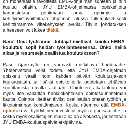
on monenlaisia tavoitteita EMBA-ohjelman suhteen ja niin
kuuluu ollakin. JYU EMBA-ohjelmassa opiskelijoita
kannustetaan pohtimaan omia oppimis- ja
kehittymistavoitteitaan ohjelman alussa tutkimuksellisesti
kehittämämme viitekehyksen avulla. Tiiviin johdatuksen
aiheeseen voit lukea
täältä
.
Bard:
Oma työtilanne: Johtajat miettivät, kuinka EMBA-
koulutus sopii heidän työtilanteeseensa. Onko heillä
aikaa ja resursseja osallistua koulutukseen?
Pasi: Ajankäyttö on varmasti merkittävä huolenaihe.
Yhteenvetona voisi todeta, että JYU EMBA-ohjelman
opiskelu vaatii noin kahden päivän koulutusjakson
kuukausittain, ja lisäksi opiskelijoilta odotetaan tehtävien
suorittamista omalla ajallaan. Opintojen aikatauluun voi
myös itse vaikuttaa henkilökohtaisen opintosuunnitelman
kautta. Opinnot liitetään tiiviisti osallistujan omaan työhön ja
liiketoiminnan kehittämiseen. Koska näemme että
EMBA-
opinnot
ovat hyödyllinen investointi myös organisaatiolle, ja
koska myös osallistujien muu aika on arvokasta, järjestetään
JYU EMBA-koulutuspäivät arkipäivinä.