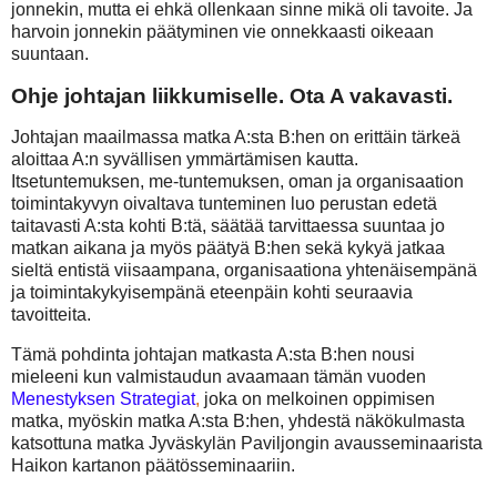
jonnekin, mutta ei ehkä ollenkaan sinne mikä oli tavoite. Ja
harvoin jonnekin päätyminen vie onnekkaasti oikeaan
suuntaan.
Ohje johtajan liikkumiselle. Ota A vakavasti.
Johtajan maailmassa matka A:sta B:hen on erittäin tärkeä
aloittaa A:n syvällisen ymmärtämisen kautta.
Itsetuntemuksen, me-tuntemuksen, oman ja organisaation
toimintakyvyn oivaltava tunteminen luo perustan edetä
taitavasti A:sta kohti B:tä, säätää tarvittaessa suuntaa jo
matkan aikana ja myös päätyä B:hen sekä kykyä jatkaa
sieltä entistä viisaampana, organisaationa yhtenäisempänä
ja toimintakykyisempänä eteenpäin kohti seuraavia
tavoitteita.
Tämä pohdinta johtajan matkasta A:sta B:hen nousi
mieleeni kun valmistaudun avaamaan tämän vuoden
Menestyksen Strategiat
,
joka on melkoinen oppimisen
matka, myöskin matka A:sta B:hen, yhdestä näkökulmasta
katsottuna matka Jyväskylän Paviljongin avausseminaarista
Haikon kartanon päätösseminaariin.