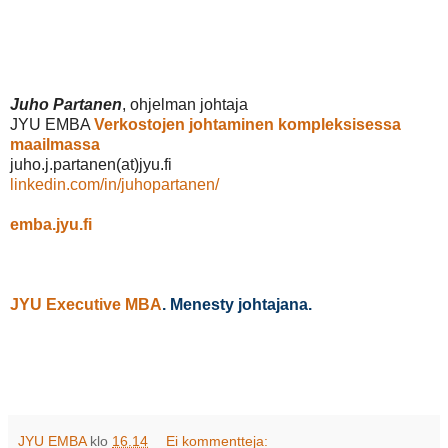
Juho Partanen
, ohjelman johtaja
JYU EMBA
Verkostojen johtaminen kompleksisessa
maailmassa
juho.j.partanen(at)jyu.fi
linkedin.com/in/juhopartanen/
emba.jyu.fi
JYU Executive MBA
. Menesty johtajana.
JYU EMBA
klo
16.14
Ei kommentteja: