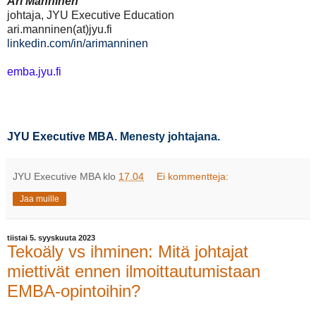
Ari Manninen
johtaja, JYU Executive Education
ari.manninen(at)jyu.fi
linkedin.com/in/arimanninen
emba.jyu.fi
JYU Executive MBA
. Menesty johtajana.
JYU Executive MBA
klo
17.04
Ei kommentteja:
Jaa muille
tiistai 5. syyskuuta 2023
Tekoäly vs ihminen: Mitä johtajat
miettivät ennen ilmoittautumistaan
EMBA-opintoihin?