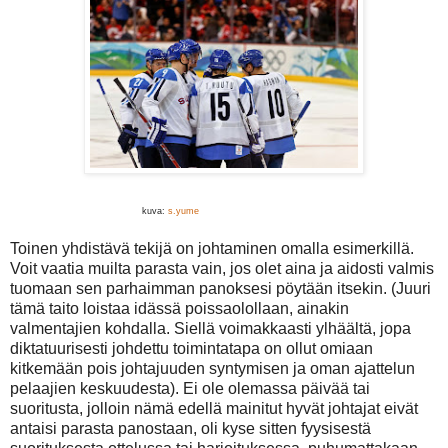
kuva:
s.yume
Toinen yhdistävä tekijä on johtaminen omalla esimerkillä.
Voit vaatia muilta parasta vain, jos olet aina ja aidosti valmis
tuomaan sen parhaimman panoksesi pöytään itsekin. (Juuri
tämä taito loistaa idässä poissaolollaan, ainakin
valmentajien kohdalla. Siellä voimakkaasti ylhäältä, jopa
diktatuurisesti johdettu toimintatapa on ollut omiaan
kitkemään pois johtajuuden syntymisen ja oman ajattelun
pelaajien keskuudesta). Ei ole olemassa päivää tai
suoritusta, jolloin nämä edellä mainitut hyvät johtajat eivät
antaisi parasta panostaan, oli kyse sitten fyysisestä