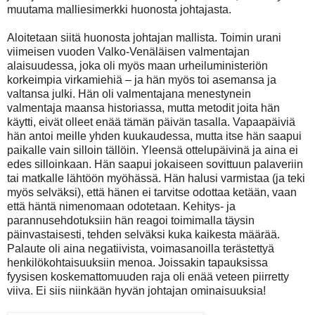
muutama malliesimerkki huonosta johtajasta.
Aloitetaan siitä huonosta johtajan mallista. Toimin urani
viimeisen vuoden Valko-Venäläisen valmentajan
alaisuudessa, joka oli myös maan urheiluministeriön
korkeimpia virkamiehiä – ja hän myös toi asemansa ja
valtansa julki. Hän oli valmentajana menestynein
valmentaja maansa historiassa, mutta metodit joita hän
käytti, eivät olleet enää tämän päivän tasalla. Vapaapäiviä
hän antoi meille yhden kuukaudessa, mutta itse hän saapui
paikalle vain silloin tällöin. Yleensä ottelupäivinä ja aina ei
edes silloinkaan. Hän saapui jokaiseen sovittuun palaveriin
tai matkalle lähtöön myöhässä. Hän halusi varmistaa (ja teki
myös selväksi), että hänen ei tarvitse odottaa ketään, vaan
että häntä nimenomaan odotetaan. Kehitys- ja
parannusehdotuksiin hän reagoi toimimalla täysin
päinvastaisesti, tehden selväksi kuka kaikesta määrää.
Palaute oli aina negatiivista, voimasanoilla terästettyä
henkilökohtaisuuksiin menoa. Joissakin tapauksissa
fyysisen koskemattomuuden raja oli enää veteen piirretty
viiva. Ei siis niinkään hyvän johtajan ominaisuuksia!