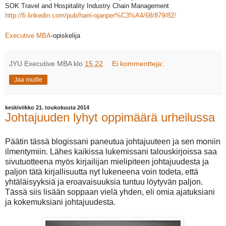
SOK Travel and Hospitality Industry Chain Management
http://fi.linkedin.com/pub/harri-ojanper%C3%A4/68/879/82/
Executive MBA
-opiskelija
JYU Executive MBA
klo
15.22
Ei kommentteja:
Jaa muille
keskiviikko 21. toukokuuta 2014
Johtajuuden lyhyt oppimäärä urheilussa
Päätin tässä blogissani paneutua johtajuuteen ja sen moniin
ilmentymiin. Lähes kaikissa lukemissani talouskirjoissa saa
sivutuotteena myös kirjailijan mielipiteen johtajuudesta ja
paljon tätä kirjallisuutta nyt lukeneena voin todeta, että
yhtäläisyyksiä ja eroavaisuuksia tuntuu löytyvän paljon.
Tässä siis lisään soppaan vielä yhden, eli omia ajatuksiani
ja kokemuksiani johtajuudesta.