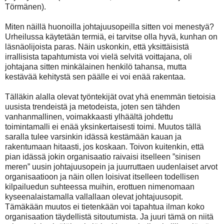
Törmänen).
Miten näillä huonoilla johtajuusopeilla sitten voi menestyä?
Urheilussa käytetään termiä, ei tarvitse olla hyvä, kunhan on
läsnäolijoista paras. Näin uskonkin, että yksittäisistä
irrallisista tapahtumista voi vielä selvitä voittajana, oli
johtajana sitten minkälainen henkilö tahansa, mutta
kestävää kehitystä sen päälle ei voi enää rakentaa.
Tälläkin alalla olevat työntekijät ovat yhä enemmän tietoisia
uusista trendeistä ja metodeista, joten sen tähden
vanhanmallinen, voimakkaasti ylhäältä johdettu
toimintamalli ei enää yksinkertaisesti toimi. Muutos tällä
saralla tulee varsinkin idässä kestämään kauan ja
rakentumaan hitaasti, jos koskaan. Toivon kuitenkin, että
pian idässä jokin organisaatio raivaisi itselleen ”sinisen
meren” uusin johtajuusopein ja juurruttaen uudenlaiset arvot
organisaatioon ja näin ollen loisivat itselleen todellisen
kilpailuedun suhteessa muihin, erottuen nimenomaan
kyseenalaistamalla vallallaan olevat johtajuusopit.
Tämäkään muutos ei tietenkään voi tapahtua ilman koko
organisaation täydellistä sitoutumista. Ja juuri tämä on niitä