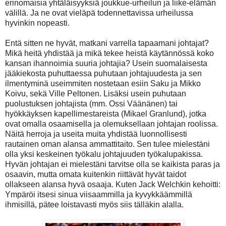
erinomaisia yhtäläisyyksiä joukkue-urheilun ja liike-elämän
välillä. Ja ne ovat vieläpä todennettavissa urheilussa
hyvinkin nopeasti.
Entä sitten ne hyvät, matkani varrella tapaamani johtajat?
Mikä heitä yhdistää ja mikä tekee heistä käytännössä koko
kansan ihannoimia suuria johtajia? Usein suomalaisesta
jääkiekosta puhuttaessa puhutaan johtajuudesta ja sen
ilmentyminä useimmiten nostetaan esiin Saku ja Mikko
Koivu, sekä Ville Peltonen. Lisäksi usein puhutaan
puolustuksen johtajista (mm. Ossi Väänänen) tai
hyökkäyksen kapellimestareista (Mikael Granlund), jotka
ovat omalla osaamisella ja olemuksellaan johtajan roolissa.
Näitä herroja ja useita muita yhdistää luonnollisesti
rautainen oman alansa ammattitaito. Sen tulee mielestäni
olla yksi keskeinen työkalu johtajuuden työkalupakissa.
Hyvän johtajan ei mielestäni tarvitse olla se kaikista paras ja
osaavin, mutta omata kuitenkin riittävät hyvät taidot
ollakseen alansa hyvä osaaja. Kuten Jack Welchkin kehoitti:
Ympäröi itsesi sinua viisaammilla ja kyvykkäämmillä
ihmisillä, pätee loistavasti myös siis tälläkin alalla.