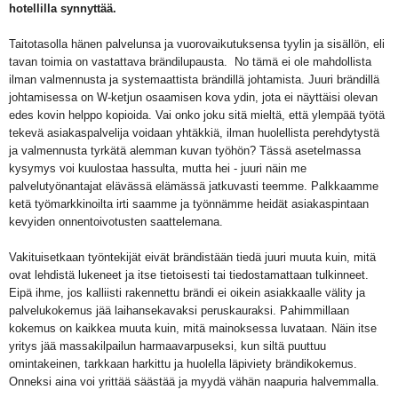
hotellilla synnyttää.
Taitotasolla hänen palvelunsa ja vuorovaikutuksensa tyylin ja sisällön, eli
tavan toimia on vastattava brändilupausta. No tämä ei ole mahdollista
ilman valmennusta ja systemaattista brändillä johtamista. Juuri brändillä
johtamisessa on W-ketjun osaamisen kova ydin, jota ei näyttäisi olevan
edes kovin helppo kopioida. Vai onko joku sitä mieltä, että ylempää työtä
tekevä asiakaspalvelija voidaan yhtäkkiä, ilman huolellista perehdytystä
ja valmennusta tyrkätä alemman kuvan työhön? Tässä asetelmassa
kysymys voi kuulostaa hassulta, mutta hei - juuri näin me
palvelutyönantajat elävässä elämässä jatkuvasti teemme. Palkkaamme
ketä työmarkkinoilta irti saamme ja työnnämme heidät asiakaspintaan
kevyiden onnentoivotusten saattelemana.
Vakituisetkaan työntekijät eivät brändistään tiedä juuri muuta kuin, mitä
ovat lehdistä lukeneet ja itse tietoisesti tai tiedostamattaan tulkinneet.
Eipä ihme, jos kalliisti rakennettu brändi ei oikein asiakkaalle välity ja
palvelukokemus jää laihansekavaksi peruskauraksi. Pahimmillaan
kokemus on kaikkea muuta kuin, mitä mainoksessa luvataan. Näin itse
yritys jää massakilpailun harmaavarpuseksi, kun siltä puuttuu
omintakeinen, tarkkaan harkittu ja huolella läpiviety brändikokemus.
Onneksi aina voi yrittää säästää ja myydä vähän naapuria halvemmalla.