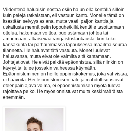
Viidentenä haluaisin nostaa esiin halun olla kentällä silloin
kuin pelejä ratkaistaan, eli vastuun kanto. Monelle tämä on
itsestään selvyys asiana, mutta vaatii paljon kanttia ja
uskallusta mennä pelin loppuhetkillä kentälle tasoittamaan
ottelua, hakemaan voittoa, puolustamaan johtoa tai
ampumaan ratkaisevaa rangaistuslaukausta, kun koko
kansakunta tai parhaimmassa tapauksessa maailma seuraa
tilannetta. He haluavat tätä vastuuta. Monet luulevat
haluavansa, mutta eivät ole valmiita sitä kantamaan.
Johtajat ovat. He eivät pelkää epäonnistua, sillä niinkin on
käynyt tai tulee jossakin vaiheessa käymään.
Epäonnistuminen on heille oppimiskokemus, joka vahvistaa,
ei haavoita. Heille onnistumisen halu ja mahdollisuus ovat
eteenpäin ajava voima, ei epäonnistumisen myötä tuleva
rajoittava pelko. He myös onnistuvat muita keskimääräistä
enemmän.