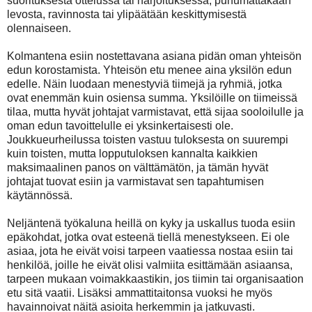
suorituksesta ottelussa tai harjoituksessa, puhumattakaan
levosta, ravinnosta tai ylipäätään keskittymisestä
olennaiseen.
Kolmantena esiin nostettavana asiana pidän oman yhteisön
edun korostamista. Yhteisön etu menee aina yksilön edun
edelle. Näin luodaan menestyviä tiimejä ja ryhmiä, jotka
ovat enemmän kuin osiensa summa. Yksilöille on tiimeissä
tilaa, mutta hyvät johtajat varmistavat, että sijaa sooloilulle ja
oman edun tavoittelulle ei yksinkertaisesti ole.
Joukkueurheilussa toisten vastuu tuloksesta on suurempi
kuin toisten, mutta lopputuloksen kannalta kaikkien
maksimaalinen panos on välttämätön, ja tämän hyvät
johtajat tuovat esiin ja varmistavat sen tapahtumisen
käytännössä.
Neljäntenä työkaluna heillä on kyky ja uskallus tuoda esiin
epäkohdat, jotka ovat esteenä tiellä menestykseen. Ei ole
asiaa, jota he eivät voisi tarpeen vaatiessa nostaa esiin tai
henkilöä, joille he eivät olisi valmiita esittämään asiaansa,
tarpeen mukaan voimakkaastikin, jos tiimin tai organisaation
etu sitä vaatii. Lisäksi ammattitaitonsa vuoksi he myös
havainnoivat näitä asioita herkemmin ja jatkuvasti.