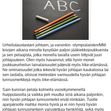
Urheilutaustastani johtuen, ja varsinkin olympialaisten/MM-
kisojen aikana minulta kysytään paljon jääkiekkojoukkueista
ja sen pelaajista, jotka monella tavalla usein liittyvät juuri
johtajuuteen. Olen myös havainnut, että hyvin monet
joukkueurheilun lainalaisuudet pätevät myös liike-elämässä.
Ne ominaisuudet jotka tekevät hyvän johtajan kaukalossa tai
sen laidalla, olisivat mielestäni varmuudella hyvän johtajan
tunnusmerkkejä myös liike-elämässä.
Sain kunnian pelata kolmella vuosikymmenellä
huipputasolla ja vaikka peli muuttui sinä aikana paljonkin,
niin hyvän johtajan tunnusmerkit eivät niinkään. Tuolle
ajanjaksolle mahtui monia hyviä ja ei niin hyviä hyvän
johtajan tunnusmerkein varustettuja henkilöitä, sekä myös