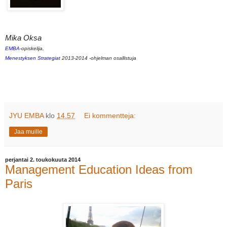
Mika Oksa
EMBA
-opiskelija,
Menestyksen Strategiat
2013-2014 -ohjelman osallistuja
JYU EMBA
klo
14.57
Ei kommentteja:
Jaa muille
perjantai 2. toukokuuta 2014
Management Education Ideas from
Paris