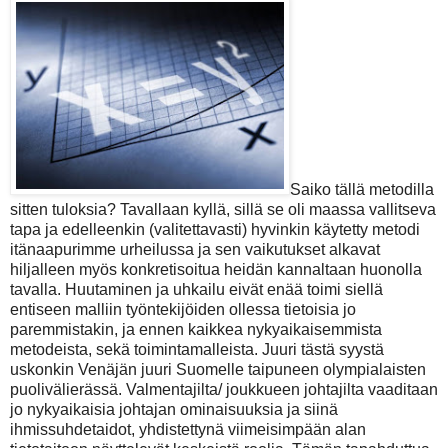
Saiko tällä metodilla
sitten tuloksia? Tavallaan kyllä, sillä se oli maassa vallitseva
tapa ja edelleenkin (valitettavasti) hyvinkin käytetty metodi
itänaapurimme urheilussa ja sen vaikutukset alkavat
hiljalleen myös konkretisoitua heidän kannaltaan huonolla
tavalla. Huutaminen ja uhkailu eivät enää toimi siellä
entiseen malliin työntekijöiden ollessa tietoisia jo
paremmistakin, ja ennen kaikkea nykyaikaisemmista
metodeista, sekä toimintamalleista. Juuri tästä syystä
uskonkin Venäjän juuri Suomelle taipuneen olympialaisten
puolivälierässä. Valmentajilta/ joukkueen johtajilta vaaditaan
jo nykyaikaisia johtajan ominaisuuksia ja siinä
ihmissuhdetaidot, yhdistettynä viimeisimpään alan