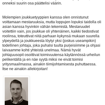
onneksi suurin osa päättelisi väärin.
Molempien joukkuetyyppien kanssa olen onnistunut
voittamaan mestaruuksia, mutta loppujen lopuksi taidolla oli
asian kanssa hyvinkin vähän tekemistä. Mestaruudet
voitettiin vain, jos joukkue oli yhtenäinen, kaikki tiedostivat
roolinsa, toteuttivat niitä parhaan kykynsä mukaan suurella
ylpeydellä ja joukkueesta löytyi yksi (joskus useampikin)
todellinen johtaja, joka puhalsi tuulta purjeisiimme ja ohjasi
laivaamme kohti yhteistä unelmaa. Nämä hyvät
johtajuusopit osoittivat toimivuutensa käytännössä urheilun
pelikentällä ja en näe syytä miksi ne eivät toimisi
yritysmaailmassa, ainakin tiimijohtamisesta puhuttaessa.
Itse ne ainakin allekirjoitan!