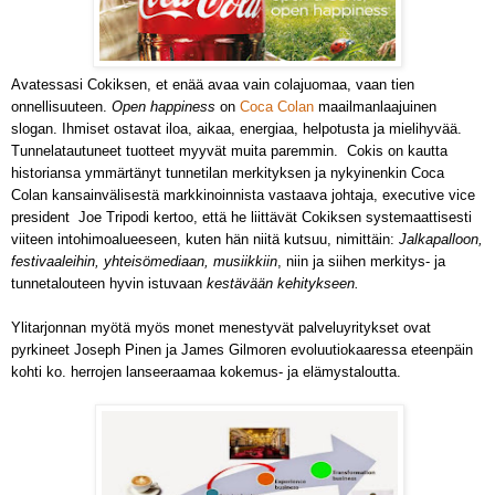
Avatessasi Cokiksen, et enää avaa vain colajuomaa, vaan tien
onnellisuuteen.
Open happiness
on
Coca Colan
maailmanlaajuinen
slogan.
Ihmiset ostavat iloa, aikaa, energiaa, helpotusta ja mielihyvää.
Tunnelatautuneet tuotteet myyvät muita paremmin. Cokis on kautta
historiansa ymmärtänyt tunnetilan merkityksen ja nykyinenkin Coca
Colan kansainvälisestä markkinoinnista vastaava johtaja, executive vice
president Joe Tripodi kertoo, että he liittävät Cokiksen systemaattisesti
viiteen intohimoalueeseen, kuten hän niitä kutsuu, nimittäin:
Jalkapalloon,
festivaaleihin, yhteisömediaan, musiikkiin
, niin ja siihen merkitys- ja
tunnetalouteen hyvin istuvaan
kestävään kehitykseen.
Ylitarjonnan myötä myös monet menestyvät palveluyritykset ovat
pyrkineet Joseph Pinen ja James Gilmoren evoluutiokaaressa eteenpäin
kohti ko. herrojen lanseeraamaa kokemus- ja elämystaloutta.