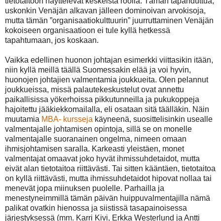
tietotaitoon näyttelevät keskeistä roolia. Tämän tapahduttua,
uskonkin Venäjän alkavan jälleen dominoivan arvokisoja,
mutta tämän ”organisaatiokulttuurin” juurruttaminen Venäjän
kokoiseen organisaatioon ei tule kyllä hetkessä
tapahtumaan, jos koskaan.
Vaikka edellinen huonon johtajan esimerkki viittasikin itään,
niin kyllä meillä täällä Suomessakin elää ja voi hyvin,
huonojen johtajien valmentamia joukkueita. Olen pelannut
joukkueissa, missä palautekeskustelut ovat annettu
paikallisissa yökerhoissa pikkutunneilla ja pukukoppeja
hajoitettu jääkiekkomailalla, eli osataan sitä täälläkin. Näin
muutamia
MBA- kursseja
käyneenä, suosittelisinkin usealle
valmentajalle johtamisen opintoja, sillä se on monelle
valmentajalle suoranainen ongelma, nimeen omaan
ihmisjohtamisen saralla. Karkeasti yleistäen, monet
valmentajat omaavat joko hyvät ihmissuhdetaidot, mutta
eivät alan tietotaitoa riittävästi. Tai sitten kääntäen, tietotaitoa
on kyllä riittävästi, mutta ihmissuhdetaidot hipovat nollaa tai
menevät jopa miinuksen puolelle. Parhailla ja
menestyneimmillä tämän päivän huippuvalmentajilla nämä
palikat ovatkin hienossa ja siistissä tasapainoisessa
järjestyksessä (mm. Karri Kivi, Erkka Westerlund ja Antti