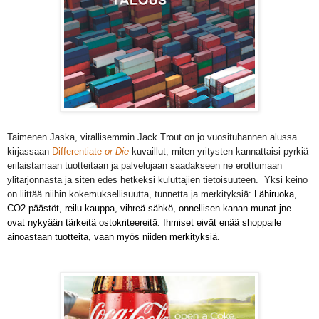
Taimenen Jaska, virallisemmin Jack Trout on jo vuosituhannen alussa
kirjassaan
Differentiate
or Die
kuvaillut, miten yritysten kannattaisi pyrkiä
erilaistamaan tuotteitaan ja palvelujaan saadakseen ne erottumaan
ylitarjonnasta ja siten edes hetkeksi kuluttajien tietoisuuteen. Yksi keino
on liittää niihin kokemuksellisuutta, tunnetta ja merkityksiä:
Lähiruoka,
CO2 päästöt, reilu kauppa, vihreä sähkö, onnellisen kanan munat jne.
ovat nykyään tärkeitä ostokriteereitä. Ihmiset eivät enää shoppaile
ainoastaan tuotteita, vaan myös niiden merkityksiä.