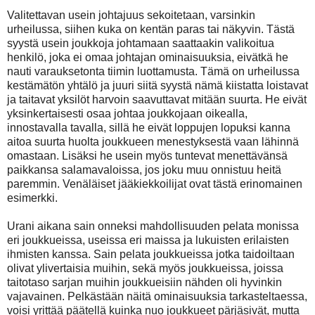
Valitettavan usein johtajuus sekoitetaan, varsinkin
urheilussa, siihen kuka on kentän paras tai näkyvin. Tästä
syystä usein joukkoja johtamaan saattaakin valikoitua
henkilö, joka ei omaa johtajan ominaisuuksia, eivätkä he
nauti varauksetonta tiimin luottamusta. Tämä on urheilussa
kestämätön yhtälö ja juuri siitä syystä nämä kiistatta loistavat
ja taitavat yksilöt harvoin saavuttavat mitään suurta. He eivät
yksinkertaisesti osaa johtaa joukkojaan oikealla,
innostavalla tavalla, sillä he eivät loppujen lopuksi kanna
aitoa suurta huolta joukkueen menestyksestä vaan lähinnä
omastaan. Lisäksi he usein myös tuntevat menettävänsä
paikkansa salamavaloissa, jos joku muu onnistuu heitä
paremmin. Venäläiset jääkiekkoilijat ovat tästä erinomainen
esimerkki.
Urani aikana sain onneksi mahdollisuuden pelata monissa
eri joukkueissa, useissa eri maissa ja lukuisten erilaisten
ihmisten kanssa. Sain pelata joukkueissa jotka taidoiltaan
olivat ylivertaisia muihin, sekä myös joukkueissa, joissa
taitotaso sarjan muihin joukkueisiin nähden oli hyvinkin
vajavainen. Pelkästään näitä ominaisuuksia tarkasteltaessa,
voisi yrittää päätellä kuinka nuo joukkueet pärjäsivät, mutta