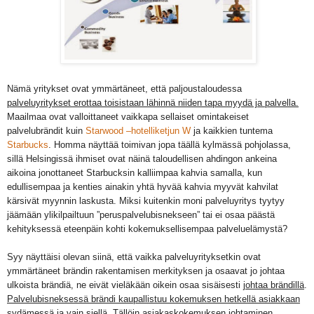
Nämä yritykset ovat ymmärtäneet, että paljoustaloudessa
palveluyritykset erottaa toisistaan lähinnä niiden tapa myydä ja palvella.
Maailmaa ovat valloittaneet vaikkapa sellaiset omintakeiset
palvelubrändit kuin
Starwood –hotelliketjun W
ja kaikkien tuntema
Starbucks
. Homma näyttää toimivan jopa täällä kylmässä pohjolassa,
sillä Helsingissä ihmiset ovat näinä taloudellisen ahdingon ankeina
aikoina jonottaneet Starbucksin kalliimpaa kahvia samalla, kun
edullisempaa ja kenties ainakin yhtä hyvää kahvia myyvät kahvilat
kärsivät myynnin laskusta. Miksi kuitenkin moni palveluyritys tyytyy
jäämään ylikilpailtuun ”peruspalvelubisnekseen” tai ei osaa päästä
kehityksessä eteenpäin kohti kokemuksellisempaa palveluelämystä?
Syy näyttäisi olevan siinä, että vaikka palveluyrityksetkin ovat
ymmärtäneet brändin rakentamisen merkityksen ja osaavat jo johtaa
ulkoista brändiä, ne eivät vieläkään oikein osaa sisäisesti
johtaa brändillä
.
Palvelubisneksessä brändi kaupallistuu kokemuksen hetkellä asiakkaan
sydämessä ja vain siellä.
Tällöin asiakaskokemuksen johtaminen