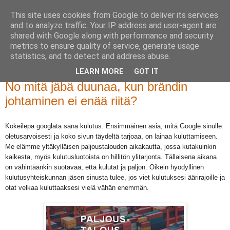
This site uses cookies from Google to deliver its services
and to analyze traffic. Your IP address and user-agent are
shared with Google along with performance and security
metrics to ensure quality of service, generate usage
statistics, and to detect and address abuse.
LEARN MORE
GOT IT
perjantai 23. toukokuuta 2014
No mitä jäbä duunaa, kun brändin
johtaminen ei enää riitä?
Kokeilepa googlata sana kulutus. Ensimmäinen asia, mitä Google sinulle
oletusarvoisesti ja koko sivun täydeltä tarjoaa, on lainaa kuluttamiseen.
Me elämme yltäkylläisen paljoustalouden aikakautta, jossa kutakuinkin
kaikesta, myös kulutusluotoista on hillitön ylitarjonta. Tällaisena aikana
on vähintäänkin suotavaa, että kulutat ja paljon. Oikein hyödyllinen
kulutusyhteiskunnan jäsen sinusta tulee, jos viet kulutuksesi äärirajoille ja
otat velkaa kuluttaaksesi vielä vähän enemmän.