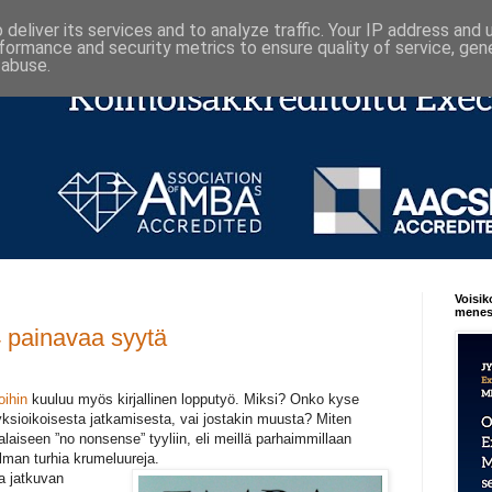
deliver its services and to analyze traffic. Your IP address and
formance and security metrics to ensure quality of service, ge
 abuse.
Voisik
menest
 4 painavaa syytä
ihin
kuuluu myös kirjallinen lopputyö. Miksi? Onko kyse
yksioikoisesta jatkamisesta, vai jostakin muusta? Miten
alaiseen ”no nonsense” tyyliin, eli meillä parhaimmillaan
ilman turhia krumeluureja.
a jatkuvan