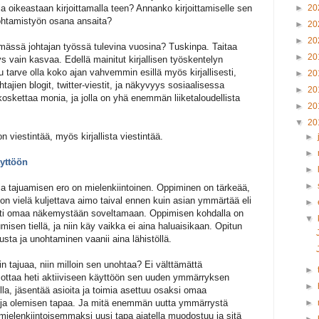
a oikeastaan kirjoittamalla teen? Annanko kirjoittamiselle sen
►
20
johtamistyön osana ansaita?
►
20
►
20
emässä johtajan työssä tulevina vuosina? Tuskinpa. Taitaa
►
20
tys vain kasvaa. Edellä mainitut kirjallisen työskentelyn
u tarve olla koko ajan vahvemmin esillä myös kirjallisesti,
►
20
ohtajien blogit, twitter-viestit, ja näkyvyys sosiaalisessa
►
20
oskettaa monia, ja jolla on yhä enemmän liiketaloudellista
►
20
▼
20
viestintää, myös kirjallista viestintää.
►
►
äyttöön
►
►
 tajuamisen ero on mielenkiintoinen. Oppiminen on tärkeää,
on vielä kuljettava aimo taival ennen kuin asian ymmärtää eli
►
osti omaa näkemystään soveltamaan. Oppimisen kohdalla on
▼
misen tiellä, ja niin käy vaikka ei aina haluaisikaan. Opitun
usta ja unohtaminen vaanii aina lähistöllä.
n tajuaa, niin milloin sen unohtaa? Ei välttämättä
►
un ottaa heti aktiiviseen käyttöön sen uuden ymmärryksen
►
lla, jäsentää asioita ja toimia asettuu osaksi omaa
n ja olemisen tapaa. Ja mitä enemmän uutta ymmärrystä
►
ä mielenkiintoisemmaksi uusi tapa ajatella muodostuu ja sitä
►