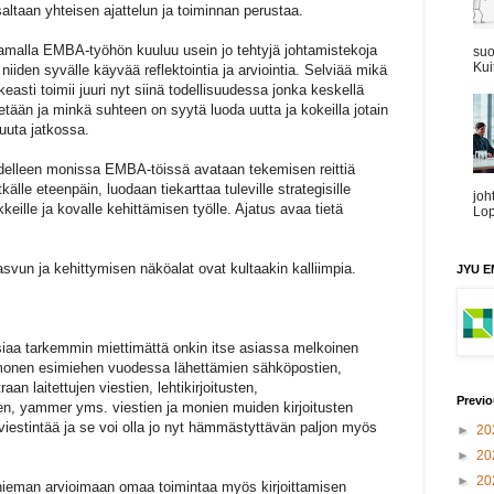
altaan yhteisen ajattelun ja toiminnan perustaa.
amalla EMBA-työhön kuuluu usein jo tehtyjä johtamistekoja
suo
Kui
 niiden syvälle käyvää reflektointia ja arviointia. Selviää mikä
keasti toimii juuri nyt siinä todellisuudessa jonka keskellä
etään ja minkä suhteen on syytä luoda uutta ja kokeilla jotain
uuta jatkossa.
delleen monissa EMBA-töissä avataan tekemisen reittiä
tkälle eteenpäin, luodaan tiekarttaa tuleville strategisille
joh
ikkeille ja kovalle kehittämisen työlle. Ajatus avaa tietä
Lop
svun ja kehittymisen näköalat ovat kultaakin kalliimpia.
JYU EM
asiaa tarkemmin miettimättä onkin itse asiassa melkoinen
että monen esimiehen vuodessa lähettämien sähköpostien,
traan laitettujen viestien, lehtikirjoitusten,
Previo
ien, yammer yms. viestien ja monien muiden kirjoitusten
estintää ja se voi olla jo nyt hämmästyttävän paljon myös
►
20
►
20
►
20
ieman arvioimaan omaa toimintaa myös kirjoittamisen