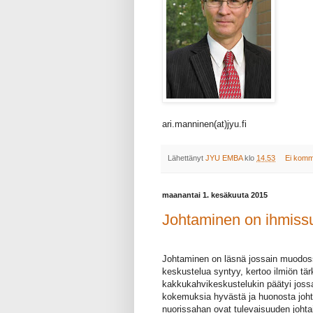
ari.manninen(at)jyu.fi
Lähettänyt
JYU EMBA
klo
14.53
Ei komm
maanantai 1. kesäkuuta 2015
Johtaminen on ihmiss
Johtaminen on läsnä jossain muodossa
keskustelua syntyy, kertoo ilmiön tä
kakkukahvikeskustelukin päätyi jossa
kokemuksia hyvästä ja huonosta johta
nuorissahan ovat tulevaisuuden joht