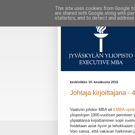
This site uses cookies from Google to 
are shared with Google along with per
statistics, and to detect and address
keskiviikko 10. kesäkuuta 2015
Johtaja kirjoittajana -
V
aativiin johdon MBA eli
EMBA-opinto
yliopistojen 1000-vuotisen perinteen 
ylipäätänsä kirjoittaminen sopii suom
hoidetaan asiat hyvin ja tehokkaasti 
Voin sanoa, että vakavan harkinnan j