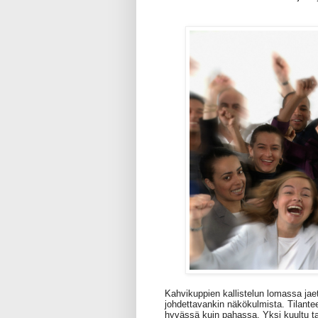
Kahvikuppien kallistelun lomassa jaett
johdettavankin näkökulmista. Tilanteet
hyvässä kuin pahassa. Yksi kuultu tari