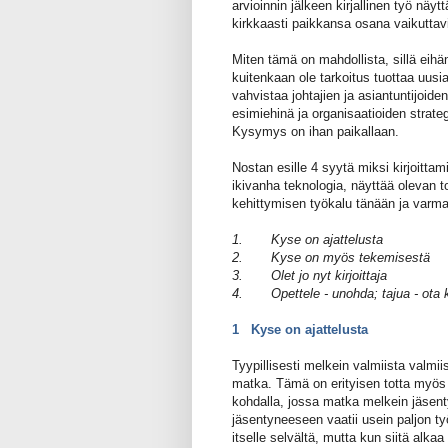
arvioinnin jälkeen kirjallinen työ näy
kirkkaasti paikkansa osana vaikuttavi
Miten tämä on mahdollista, sillä ei
kuitenkaan ole tarkoitus tuottaa uusia 
vahvistaa johtajien ja asiantuntijoide
esimiehinä ja organisaatioiden strateg
Kysymys on ihan paikallaan.
Nostan esille 4 syytä miksi kirjoitta
ikivanha teknologia, näyttää olevan t
kehittymisen työkalu tänään ja var
1.
Kyse on ajattelusta
2.
Kyse on myös tekemisestä
3.
Olet jo nyt kirjoittaja
4.
Opettele - unohda; tajua - ota
1
Kyse on ajattelusta
Tyypillisesti melkein valmiista valmii
matka. Tämä on erityisen totta myös 
kohdalla, jossa matka melkein jäsen
jäsentyneeseen vaatii usein paljon ty
itselle selvältä, mutta kun siitä alka