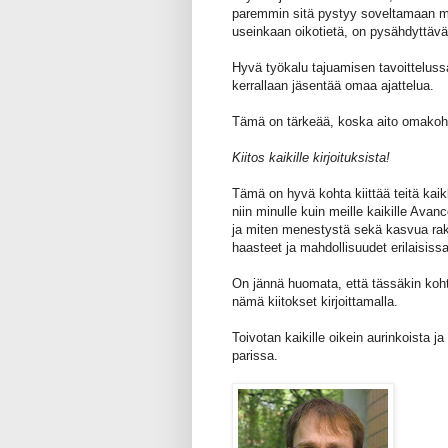
paremmin sitä pystyy soveltamaan myös
useinkaan oikotietä, on pysähdyttävä,
Hyvä työkalu tajuamisen tavoittelussa 
kerrallaan jäsentää omaa ajattelua.
Tämä on tärkeää, koska aito omakoh
Kiitos kaikille kirjoituksista!
Tämä on hyvä kohta kiittää teitä kaik
niin minulle kuin meille kaikille Ava
ja miten menestystä sekä kasvua ra
haasteet ja mahdollisuudet erilaisissa
On jännä huomata, että tässäkin kohta
nämä kiitokset kirjoittamalla.
Toivotan kaikille oikein aurinkoista 
parissa.