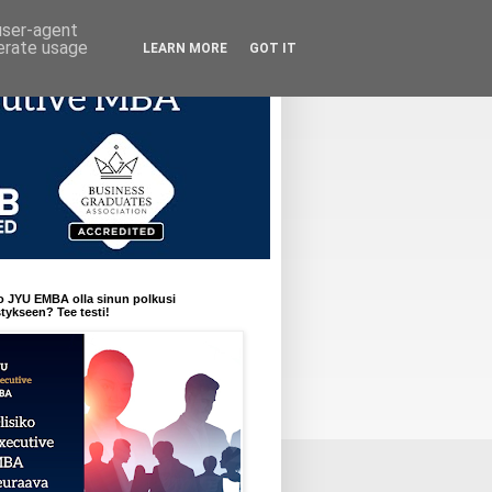
 user-agent
nerate usage
LEARN MORE
GOT IT
o JYU EMBA olla sinun polkusi
ykseen? Tee testi!