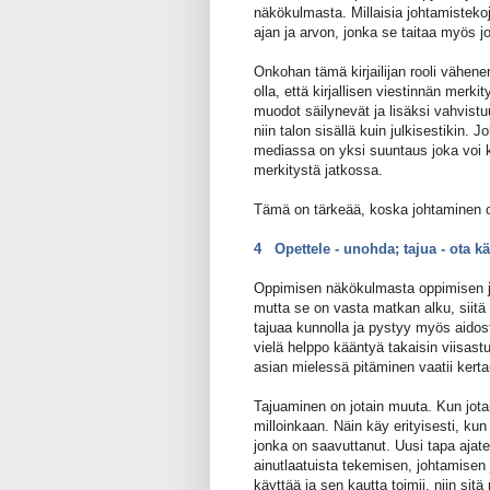
näkökulmasta. Millaisia johtamistekoj
ajan ja arvon, jonka se taitaa myös 
Onkohan tämä kirjailijan rooli vähen
olla, että kirjallisen viestinnän merki
muodot säilynevät ja lisäksi vahvistu
niin talon sisällä kuin julkisestikin. J
mediassa on yksi suuntaus joka voi k
merkitystä jatkossa.
Tämä on tärkeää, koska johtaminen on 
4 Opettele - unohda; tajua - ota k
Oppimisen näkökulmasta oppimisen ja
mutta se on vasta matkan alku, siitä 
tajuaa kunnolla ja pystyy myös aid
vielä helppo kääntyä takaisin viisastu
asian mielessä pitäminen vaatii kerta
Tajuaminen on jotain muuta. Kun jotai
milloinkaan. Näin käy erityisesti, k
jonka on saavuttanut. Uusi tapa ajate
ainutlaatuista tekemisen, johtamise
käyttää ja sen kautta toimii, niin sit