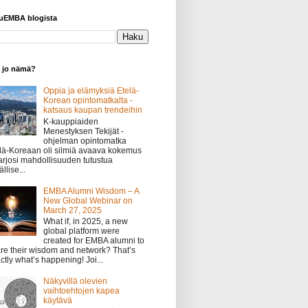
yuEMBA blogista
o jo nämä?
Oppia ja elämyksiä Etelä-
Korean opintomatkalta -
katsaus kaupan trendeihin
K-kauppiaiden
Menestyksen Tekijät -
ohjelman opintomatka
lä-Koreaan oli silmiä avaava kokemus
tarjosi mahdollisuuden tutustua
llise...
EMBA Alumni Wisdom – A
New Global Webinar on
March 27, 2025
What if, in 2025, a new
global platform were
created for EMBA alumni to
re their wisdom and network? That’s
ctly what’s happening! Joi...
Näkyvillä olevien
vaihtoehtojen kapea
käytävä