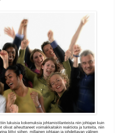
iin lukuisia kokemuksia johtamistilanteista niin johtajan kuin
 olivat aiheuttaneet voimakkaitakin reaktiota ja tunteita, niin
na liittyi siihen, millainen johtajan ja johdettavan välinen