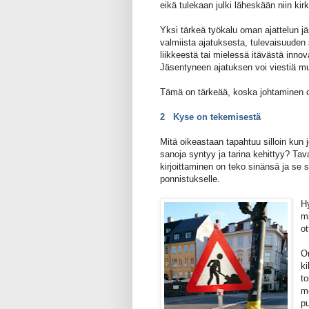
eikä tulekaan julki läheskään niin kir
Yksi tärkeä työkalu oman ajattelun jä
valmiista ajatuksesta, tulevaisuuden
liikkeestä tai mielessä itävästä inno
Jäsentyneen ajatuksen voi viestiä mui
Tämä on tärkeää, koska johtaminen o
2 Kyse on tekemisestä
Mitä oikeastaan tapahtuu silloin kun 
sanoja syntyy ja tarina kehittyy? Taval
kirjoittaminen on teko sinänsä ja se 
ponnistukselle.
Hy
m
ot
O
ki
t
m
pu