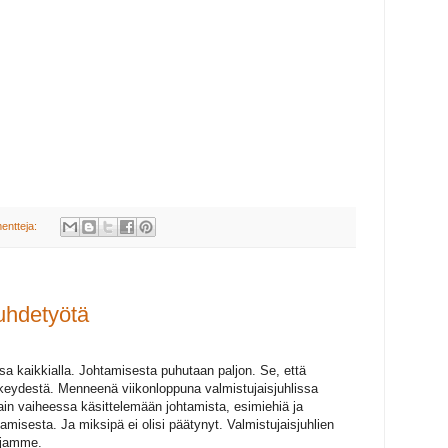
entteja:
uhdetyötä
 kaikkialla. Johtamisesta puhutaan paljon. Se, että
rkeydestä. Menneenä viikonloppuna valmistujaisjuhlissa
in vaiheessa käsittelemään johtamista, esimiehiä ja
misesta. Ja miksipä ei olisi päätynyt. Valmistujaisjuhlien
ajamme.