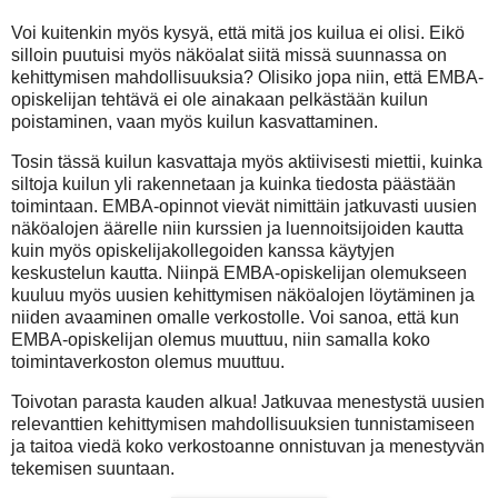
Voi kuitenkin myös kysyä, että mitä jos kuilua ei olisi. Eikö
silloin puutuisi myös näköalat siitä missä suunnassa on
kehittymisen mahdollisuuksia? Olisiko jopa niin, että EMBA-
opiskelijan tehtävä ei ole ainakaan pelkästään kuilun
poistaminen, vaan myös kuilun kasvattaminen.
Tosin tässä kuilun kasvattaja myös aktiivisesti miettii, kuinka
siltoja kuilun yli rakennetaan ja kuinka tiedosta päästään
toimintaan. EMBA-opinnot vievät nimittäin jatkuvasti uusien
näköalojen äärelle niin kurssien ja luennoitsijoiden kautta
kuin myös opiskelijakollegoiden kanssa käytyjen
keskustelun kautta. Niinpä EMBA-opiskelijan olemukseen
kuuluu myös uusien kehittymisen näköalojen löytäminen ja
niiden avaaminen omalle verkostolle. Voi sanoa, että kun
EMBA-opiskelijan olemus muuttuu, niin samalla koko
toimintaverkoston olemus muuttuu.
Toivotan parasta kauden alkua! Jatkuvaa menestystä uusien
relevanttien kehittymisen mahdollisuuksien tunnistamiseen
ja taitoa viedä koko verkostoanne onnistuvan ja menestyvän
tekemisen suuntaan.