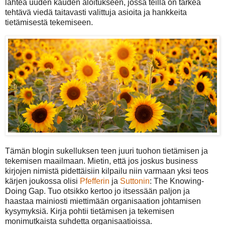
lähteä uuden kauden aloitukseen, jossa teillä on tärkeä
tehtävä viedä taitavasti valittuja asioita ja hankkeita
tietämisestä tekemiseen.
Tämän blogin sukelluksen teen juuri tuohon tietämisen ja
tekemisen maailmaan. Mietin, että jos joskus business
kirjojen nimistä pidettäisiin kilpailu niin varmaan yksi teos
kärjen joukossa olisi
Pfefferin
ja
Suttonin
: The Knowing-
Doing Gap. Tuo otsikko kertoo jo itsessään paljon ja
haastaa mainiosti miettimään organisaation johtamisen
kysymyksiä. Kirja pohtii tietämisen ja tekemisen
monimutkaista suhdetta organisaatioissa.