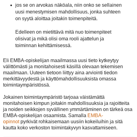
jos se on arvokas näköala, niin onko se sellainen
uusi menestymisen mahdollisuus, jonka suhteen
on syytä aloittaa joitakin toimenpiteitä.
Edelleen on mietittävä mitä nuo toimenpiteet
olisivat ja mikä olisi oma rooli ajattelun ja
toiminnan kehittämisessä.
Eli EMBA-opiskelijan maailmassa uusi tieto kytkeytyy
välittömästi ja monitahoisesti käsillä olevaan tekemisen
maailmaan. Uuteen tietoon liittyy aina arviointi tiedon
merkittävyydestä ja käyttömahdollisuuksista omassa
toimintaympäristössä.
Jokainen toimintaympäristö tarjoaa väistämättä
monitahoisen kimpun joitakin mahdollisuuksia ja rajoitteita
ja noiden seikkojen syvällinen ymmärtäminen on tärkeä osa
EMBA-opiskelijan osaamista. Samalla
EMBA-
opinnot
pyrkivät rohkaisemaan uusiin kokeiluihin ja sitä
kautta koko verkoston toimintakyvyn kasvattamiseen.