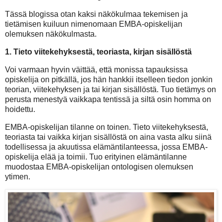
Tässä blogissa otan kaksi näkökulmaa tekemisen ja
tietämisen kuiluun nimenomaan EMBA-opiskelijan
olemuksen näkökulmasta.
1. Tieto viitekehyksestä, teoriasta, kirjan sisällöstä
Voi varmaan hyvin väittää, että monissa tapauksissa
opiskelija on pitkällä, jos hän hankkii itselleen tiedon jonkin
teorian, viitekehyksen ja tai kirjan sisällöstä. Tuo tietämys on
perusta menestyä vaikkapa tentissä ja siltä osin homma on
hoidettu.
EMBA-opiskelijan tilanne on toinen. Tieto viitekehyksestä,
teoriasta tai vaikka kirjan sisällöstä on aina vasta alku siinä
todellisessa ja akuutissa elämäntilanteessa, jossa EMBA-
opiskelija elää ja toimii. Tuo erityinen elämäntilanne
muodostaa EMBA-opiskelijan ontologisen olemuksen
ytimen.