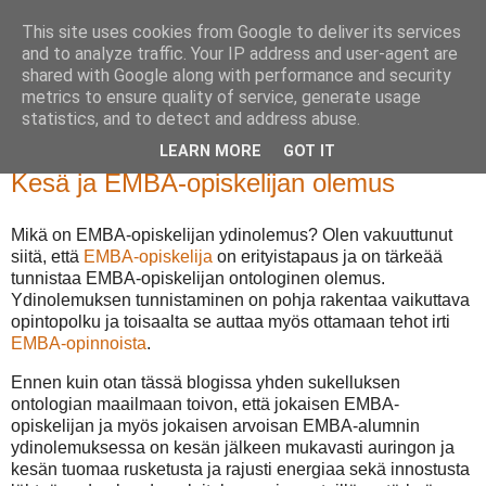
This site uses cookies from Google to deliver its services
and to analyze traffic. Your IP address and user-agent are
shared with Google along with performance and security
metrics to ensure quality of service, generate usage
statistics, and to detect and address abuse.
LEARN MORE
GOT IT
keskiviikko 16. elokuuta 2023
Kesä ja EMBA-opiskelijan olemus
Mikä on EMBA-opiskelijan ydinolemus? Olen vakuuttunut
siitä, että
EMBA-opiskelija
on erityistapaus ja on tärkeää
tunnistaa EMBA-opiskelijan ontologinen olemus.
Ydinolemuksen tunnistaminen on pohja rakentaa vaikuttava
opintopolku ja toisaalta se auttaa myös ottamaan tehot irti
EMBA-opinnoista
.
Ennen kuin otan tässä blogissa yhden sukelluksen
ontologian maailmaan toivon, että jokaisen EMBA-
opiskelijan ja myös jokaisen arvoisan EMBA-alumnin
ydinolemuksessa on kesän jälkeen mukavasti auringon ja
kesän tuomaa rusketusta ja rajusti energiaa sekä innostusta