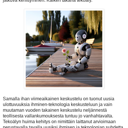
jatkuva kehittyminen. Kaiken takana tekoäly.
Samalla ihan viimeaikainen keskustelu on tuonut uusia
ulottuvuuksia ihminen-teknologia keskusteluun ja vain
muutaman vuoden takainen keskustelu neljännestä
teollisesta vallankumouksesta tuntuu jo vanhahtavalta.
Tekoälyn huima kehitys on nimittäin laittanut arvioimaan
perustavalla tavalla uusiksi ihmisen ja teknologian suhdetta.