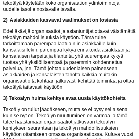
tekoälyä käytetään koko organisaation ydintoimintoja
uudelle tasolle nostavalla tavalla.
2) Asiakkaiden kasvavat vaatimukset on tosiasia
Edelläkävijä organisaatiot ja asiantuntijat ottavat väistämättä
tekoälyn mahdollisuuksia käyttöön. Tämä tulee
tarkoittamaan parempaa laatua niin asiakkaille kuin
kansalaisillekin, parempaa kykyä ennakoida asiakkaan ja
kansalaisen tarpeita ja tilanteita, yhä suurempaa kykyä
tuottaa yhä yksilöllisempää ja paremmin kohdennettua
palvelua, jne. Tämä johtaa uudenlaisen paineeseen
asiakkaiden ja kansalaisten taholta kaikkia muitakin
organisaatioita kohtaan jatkuvasti kehittää toimintaa ja ottaa
tekoälyä taitavasti käyttöön.
3) Tekoälyn huima kehitys avaa uusia käyttökohteita
Tekoäly on tullut jäädäkseen, mutta se ei pysy sellaisena
kuin se nyt on. Tekoälyn muuttuminen on varmaa ja tämä
tulee haastamaan organisaatiot jatkuvaan tekoälyn
kehityksen seurantaan ja tekoälyn mahdollisuuksien
käyttöön ottamiseen omassa organisaatiossa. Kuluva vuosi