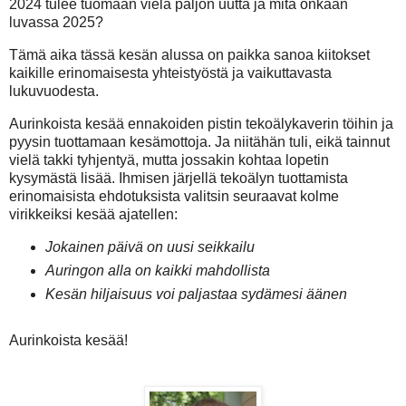
2024 tulee tuomaan vielä paljon uutta ja mitä onkaan
luvassa 2025?
Tämä aika tässä kesän alussa on paikka sanoa kiitokset
kaikille erinomaisesta yhteistyöstä ja vaikuttavasta
lukuvuodesta.
Aurinkoista kesää ennakoiden pistin tekoälykaverin töihin ja
pyysin tuottamaan kesämottoja. Ja niitähän tuli, eikä tainnut
vielä takki tyhjentyä, mutta jossakin kohtaa lopetin
kysymästä lisää. Ihmisen järjellä tekoälyn tuottamista
erinomaisista ehdotuksista valitsin seuraavat kolme
virikkeiksi kesää ajatellen:
Jokainen päivä on uusi seikkailu
Auringon alla on kaikki mahdollista
Kesän hiljaisuus voi paljastaa sydämesi äänen
Aurinkoista kesää!