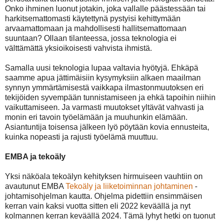
Onko ihminen luonut jotakin, joka vallalle päästessään tai
harkitsemattomasti käytettynä pystyisi kehittymään
arvaamattomaan ja mahdollisesti hallitsemattomaan
suuntaan? Ollaan tilanteessa, jossa teknologia ei
välttämättä yksioikoisesti vahvista ihmistä.
Samalla uusi teknologia lupaa valtavia hyötyjä. Ehkäpä
saamme apua jättimäisiin kysymyksiin alkaen maailman
synnyn ymmärtämisestä vaikkapa ilmastonmuutoksen eri
tekijöiden syvempään tunnistamiseen ja ehkä tapoihin niihin
vaikuttamiseen. Ja varmasti muutokset yltävät vahvasti ja
monin eri tavoin työelämään ja muuhunkin elämään.
Asiantuntija toisensa jälkeen lyö pöytään kovia ennusteita,
kuinka nopeasti ja rajusti työelämä muuttuu.
EMBA ja tekoäly
Yksi näköala tekoälyn kehityksen hirmuiseen vauhtiin on
avautunut EMBA
Tekoäly ja liiketoiminnan johtaminen
-
johtamisohjelman kautta. Ohjelma pidettiin ensimmäisen
kerran vain kaksi vuotta sitten eli 2022 keväällä ja nyt
kolmannen kerran keväällä 2024. Tämä lyhyt hetki on tuonut