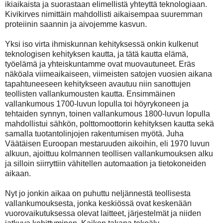
ikiaikaista ja suorastaan elimellistä yhteyttä teknologiaan.
Kivikirves nimittäin mahdollisti aikaisempaa suuremman
proteiinin saannin ja aivojemme kasvun.
Yksi iso virta ihmiskunnan kehityksessä onkin kulkenut
teknologisen kehityksen kautta, ja tätä kautta elämä,
työelämä ja yhteiskuntamme ovat muovautuneet. Eräs
näköala viimeaikaiseen, viimeisten satojen vuosien aikana
tapahtuneeseen kehitykseen avautuu niin sanottujen
teollisten vallankumousten kautta. Ensimmäinen
vallankumous 1700-luvun lopulla toi höyrykoneen ja
tehtaiden synnyn, toinen vallankumous 1800-luvun lopulla
mahdollistui sähkön, polttomoottorin kehityksen kautta sekä
samalla tuotantolinjojen rakentumisen myötä. Juha
Väätäisen Euroopan mestaruuden aikoihin, eli 1970 luvun
alkuun, ajoittuu kolmannen teollisen vallankumouksen alku
ja silloin siirryttiin vähitellen automaation ja tietokoneiden
aikaan.
Nyt jo jonkin aikaa on puhuttu neljännestä teollisesta
vallankumouksesta, jonka keskiössä ovat keskenään
vuorovaikutuksessa olevat laitteet, järjestelmät ja niiden