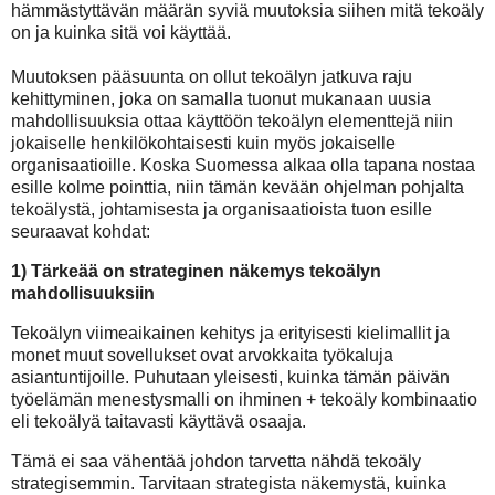
hämmästyttävän määrän syviä muutoksia siihen mitä tekoäly
on ja kuinka sitä voi käyttää.
Muutoksen pääsuunta on ollut tekoälyn jatkuva raju
kehittyminen, joka on samalla tuonut mukanaan uusia
mahdollisuuksia ottaa käyttöön tekoälyn elementtejä niin
jokaiselle henkilökohtaisesti kuin myös jokaiselle
organisaatioille.
Koska Suomessa alkaa olla tapana nostaa
esille kolme pointtia, niin tämän kevään ohjelman pohjalta
tekoälystä, johtamisesta ja organisaatioista tuon esille
seuraavat kohdat:
1) Tärkeää on strateginen näkemys tekoälyn
mahdollisuuksiin
Tekoälyn viimeaikainen kehitys ja erityisesti kielimallit ja
monet muut sovellukset ovat arvokkaita työkaluja
asiantuntijoille. Puhutaan yleisesti, kuinka tämän päivän
työelämän menestysmalli on ihminen + tekoäly kombinaatio
eli tekoälyä taitavasti käyttävä osaaja.
Tämä ei saa vähentää johdon tarvetta nähdä tekoäly
strategisemmin. Tarvitaan strategista näkemystä, kuinka