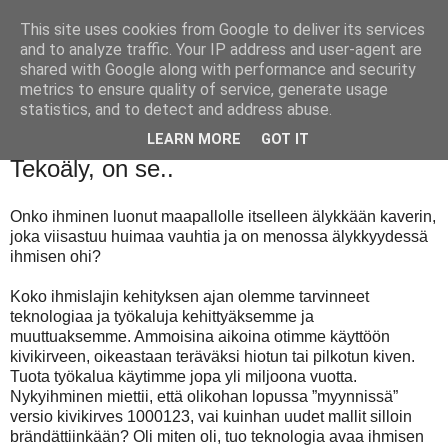
This site uses cookies from Google to deliver its services
and to analyze traffic. Your IP address and user-agent are
shared with Google along with performance and security
metrics to ensure quality of service, generate usage
statistics, and to detect and address abuse.
LEARN MORE
GOT IT
perjantai 31. toukokuuta 2024
Tekoäly, on se..
Onko ihminen luonut maapallolle itselleen älykkään kaverin,
joka viisastuu huimaa vauhtia ja on menossa älykkyydessä
ihmisen ohi?
Koko ihmislajin kehityksen ajan olemme tarvinneet
teknologiaa ja työkaluja kehittyäksemme ja
muuttuaksemme. Ammoisina aikoina otimme käyttöön
kivikirveen, oikeastaan teräväksi hiotun tai pilkotun kiven.
Tuota työkalua käytimme jopa yli miljoona vuotta.
Nykyihminen miettii, että olikohan lopussa ”myynnissä”
versio kivikirves 1000123, vai kuinhan uudet mallit silloin
brändättiinkään? Oli miten oli, tuo teknologia avaa ihmisen