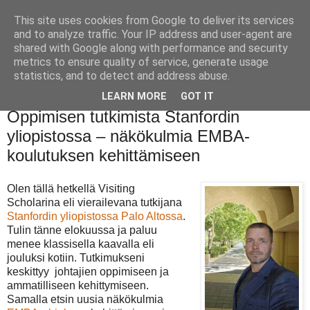
This site uses cookies from Google to deliver its services
and to analyze traffic. Your IP address and user-agent are
shared with Google along with performance and security
metrics to ensure quality of service, generate usage
statistics, and to detect and address abuse.
LEARN MORE
GOT IT
perjantai 19. syyskuuta 2025
Oppimisen tutkimista Stanfordin
yliopistossa – näkökulmia EMBA-
koulutuksen kehittämiseen
Olen tällä hetkellä Visiting
Scholarina eli vierailevana tutkijana
Stanfordin yliopistossa
Palo Altossa
.
Tulin tänne elokuussa ja paluu
menee klassisella kaavalla eli
jouluksi kotiin. Tutkimukseni
keskittyy johtajien oppimiseen ja
ammatilliseen kehittymiseen.
Samalla etsin uusia näkökulmia