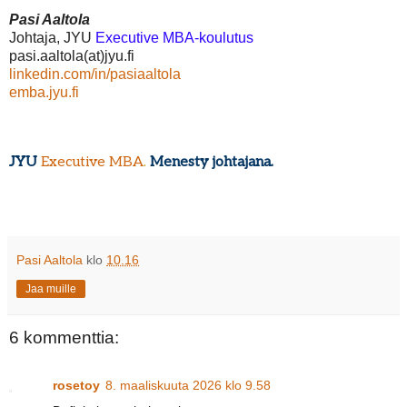
Pasi Aaltola
Johtaja, JYU
Executive MBA-koulutus
pasi.aaltola(at)jyu.fi
linkedin.com/in/pasiaaltola
emba.jyu.fi
JYU
Executive MBA
.
Menesty johtajana.
Pasi Aaltola
klo
10.16
Jaa muille
6 kommenttia:
rosetoy
8. maaliskuuta 2026 klo 9.58