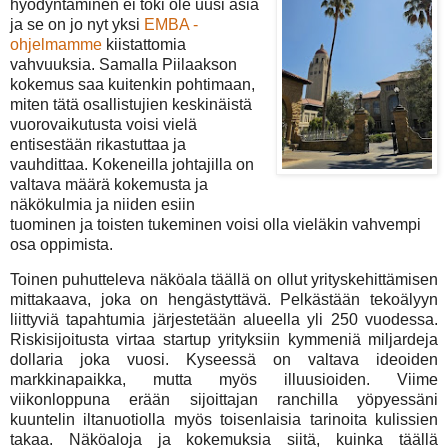
hyödyntäminen ei toki ole uusi asia
ja se on jo nyt yksi
EMBA -
ohjelmamme
kiistattomia
vahvuuksia. Samalla Piilaakson
kokemus saa kuitenkin pohtimaan,
miten tätä osallistujien keskinäistä
vuorovaikutusta voisi vielä
entisestään rikastuttaa ja
vauhdittaa. Kokeneilla johtajilla on
valtava määrä kokemusta ja
näkökulmia ja niiden esiin
tuominen ja toisten tukeminen voisi olla vieläkin vahvempi
osa oppimista.
Toinen puhutteleva näköala täällä on ollut yrityskehittämisen
mittakaava, joka on hengästyttävä. Pelkästään tekoälyyn
liittyviä tapahtumia järjestetään alueella yli 250 vuodessa.
Riskisijoitusta virtaa startup yrityksiin kymmeniä miljardeja
dollaria joka vuosi. Kyseessä on valtava ideoiden
markkinapaikka, mutta myös illuusioiden. Viime
viikonloppuna erään sijoittajan ranchilla yöpyessäni
kuuntelin iltanuotiolla myös toisenlaisia tarinoita kulissien
takaa. Näköaloja ja kokemuksia siitä, kuinka täällä