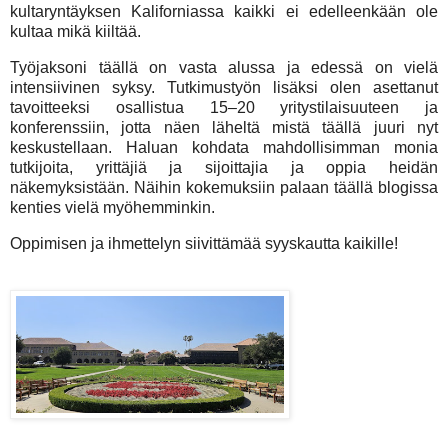
kultaryntäyksen Kaliforniassa kaikki ei edelleenkään ole
kultaa mikä kiiltää.
Työjaksoni täällä on vasta alussa ja edessä on vielä
intensiivinen syksy. Tutkimustyön lisäksi olen asettanut
tavoitteeksi osallistua 15–20 yritystilaisuuteen ja
konferenssiin, jotta näen läheltä mistä täällä juuri nyt
keskustellaan. Haluan kohdata mahdollisimman monia
tutkijoita, yrittäjiä ja sijoittajia ja oppia heidän
näkemyksistään. Näihin kokemuksiin palaan täällä blogissa
kenties vielä myöhemminkin.
Oppimisen ja ihmettelyn siivittämää syyskautta kaikille!