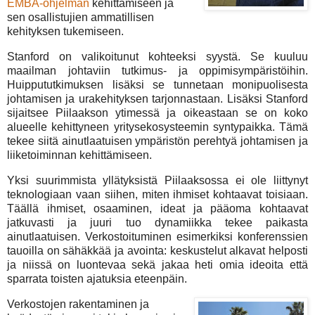
EMBA-ohjelman
kehittämiseen ja
sen osallistujien ammatillisen
kehityksen tukemiseen.
Stanford on valikoitunut kohteeksi syystä. Se kuuluu
maailman johtaviin tutkimus- ja oppimisympäristöihin.
Huippututkimuksen lisäksi se tunnetaan monipuolisesta
johtamisen ja urakehityksen tarjonnastaan. Lisäksi Stanford
sijaitsee Piilaakson ytimessä ja oikeastaan se on koko
alueelle kehittyneen yritysekosysteemin syntypaikka. Tämä
tekee siitä ainutlaatuisen ympäristön perehtyä johtamisen ja
liiketoiminnan kehittämiseen.
Yksi suurimmista yllätyksistä Piilaaksossa ei ole liittynyt
teknologiaan vaan siihen, miten ihmiset kohtaavat toisiaan.
Täällä ihmiset, osaaminen, ideat ja pääoma kohtaavat
jatkuvasti ja juuri tuo dynamiikka tekee paikasta
ainutlaatuisen. Verkostoituminen esimerkiksi konferenssien
tauoilla on sähäkkää ja avointa: keskustelut alkavat helposti
ja niissä on luontevaa sekä jakaa heti omia ideoita että
sparrata toisten ajatuksia eteenpäin.
Verkostojen rakentaminen ja