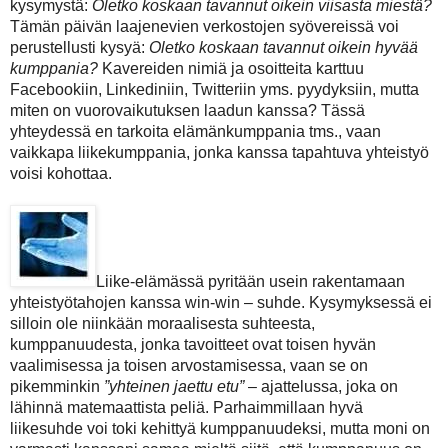
kysymystä:
Oletko koskaan tavannut oikein viisasta miestä?
Tämän päivän laajenevien verkostojen syövereissä voi
perustellusti kysyä:
Oletko koskaan tavannut oikein hyvää
kumppania?
Kavereiden nimiä ja osoitteita karttuu
Facebookiin, Linkediniin, Twitteriin yms. pyydyksiin, mutta
miten on vuorovaikutuksen laadun kanssa? Tässä
yhteydessä en tarkoita elämänkumppania tms., vaan
vaikkapa liikekumppania, jonka kanssa tapahtuva yhteistyö
voisi kohottaa.
Liike-elämässä pyritään usein rakentamaan
yhteistyötahojen kanssa win-win – suhde. Kysymyksessä ei
silloin ole niinkään moraalisesta suhteesta,
kumppanuudesta, jonka tavoitteet ovat toisen hyvän
vaalimisessa ja toisen arvostamisessa, vaan se on
pikemminkin
”yhteinen jaettu etu”
– ajattelussa, joka on
lähinnä matemaattista peliä. Parhaimmillaan hyvä
liikesuhde voi toki kehittyä kumppanuudeksi, mutta moni on