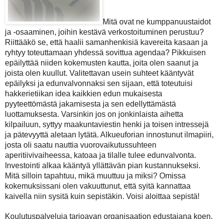
Mitä ovat ne kumppanuustaidot
ja -osaaminen, joihin kestävä verkostoituminen perustuu?
Riittääkö se, että haalii samanhenkisiä kavereita kasaan ja
ryhtyy toteuttamaan yhdessä sovittua agendaa? Pikkuisen
epäilyttää niiden kokemusten kautta, joita olen saanut ja
joista olen kuullut. Valitettavan usein suhteet kääntyvät
epäilyksi ja edunvalvonnaksi sen sijaan, että toteutuisi
hakkerietiikan idea kaikkien edun mukaisesta
pyyteettömästä jakamisesta ja sen edellyttämästä
luottamuksesta. Varsinkin jos on jonkinlaista aihetta
kilpailuun, syttyy maakuntaviestin henki ja toisen intressejä
ja pätevyyttä aletaan lytätä. Alkueuforian innostunut ilmapiiri,
josta oli saatu nauttia vuorovaikutussuhteen
aperitiivivaiheessa, katoaa ja tilalle tulee edunvalvonta.
Investointi alkaa kääntyä yllättävän pian kustannukseksi.
Mitä silloin tapahtuu, mikä muuttuu ja miksi? Omissa
kokemuksissani olen vakuuttunut, että syitä kannattaa
kaivella niin sysitä kuin sepistäkin. Voisi aloittaa sepistä!
Koulutuspalveluja tarjoavan organisaation edustajana koen,