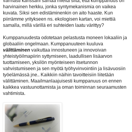
varmasti kanssani samaa mieltä siitä, että kumppanuus on
harvinainen herkku, jonka syntymekanismia on vaikea
kuvata. Siksi sen edistäminenkin on aito haaste. Kun
piirrämme yritykseen ns. ekologisen kartan, voi miettiä
samalla, millä värillä eri suhteiden laatu värittyy?
Kumppanuudesta odotetaan pelastusta moneen lokaaliin ja
globaaliin ongelmaan. Kumppanuuteen kuuluva
välittäminen
vaikuttaa innostuneen ja innovoivan
yhteistyöilmapiirin syttymiseen, laadullisen lisäarvon
tuottamiseen, yksilön myönteiseen itsetunnon
vahvistumiseen ja sen myötä työhyvinvointiin ja lisävuosiin
työelämässä jne.. Kaikkiin näihin tavoitteisiin liitetään
välittäminen. Maailmanlaajuisesti kumppanuus on ennen
kaikkea vastuunottamista ja oman toiminnan seuraamusten
vahtimista.