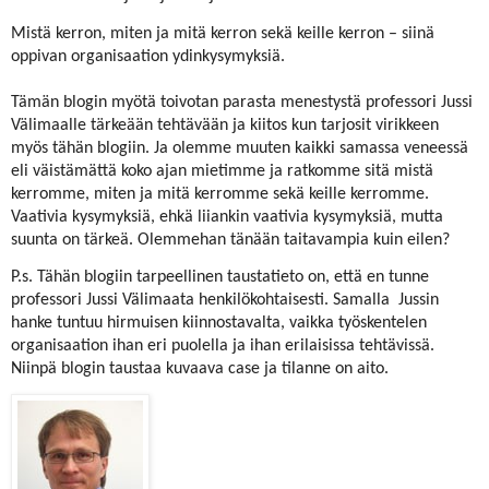
Mistä kerron, miten ja mitä kerron sekä keille kerron – siinä
oppivan organisaation ydinkysymyksiä.
Tämän blogin myötä toivotan parasta menestystä professori Jussi
Välimaalle tärkeään tehtävään ja kiitos kun tarjosit virikkeen
myös tähän blogiin. Ja olemme muuten kaikki samassa veneessä
eli väistämättä koko ajan mietimme ja ratkomme sitä mistä
kerromme, miten ja mitä kerromme sekä keille kerromme.
Vaativia kysymyksiä, ehkä liiankin vaativia kysymyksiä, mutta
suunta on tärkeä. Olemmehan tänään taitavampia kuin eilen?
P.s. Tähän blogiin tarpeellinen taustatieto on, että en tunne
professori Jussi Välimaata henkilökohtaisesti. Samalla
Jussin
hanke tuntuu hirmuisen kiinnostavalta, vaikka työskentelen
organisaation ihan eri puolella ja ihan erilaisissa tehtävissä.
Niinpä blogin taustaa kuvaava case ja tilanne on aito.