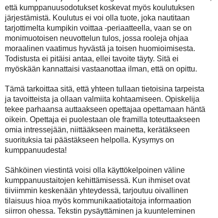
että kumppanuusodotukset koskevat myös koulutuksen
järjestämistä. Koulutus ei voi olla tuote, joka nautitaan
tarjottimelta kumpikin voittaa -periaatteella, vaan se on
monimuotoisen neuvottelun tulos, jossa rooleja ohjaa
moraalinen vaatimus hyvästä ja toisen huomioimisesta.
Todistusta ei pitäisi antaa, ellei tavoite täyty. Sitä ei
myöskään kannattaisi vastaanottaa ilman, että on opittu.
Tämä tarkoittaa sitä, että yhteen tullaan tietoisina tarpeista
ja tavoitteista ja ollaan valmiita kohtaamiseen. Opiskelija
tekee parhaansa auttaakseen opettajaa opettamaan häntä
oikein. Opettaja ei puolestaan ole framilla toteuttaakseen
omia intressejään, niittääkseen mainetta, kerätäkseen
suorituksia tai päästäkseen helpolla. Kysymys on
kumppanuudesta!
Sähköinen viestintä voisi olla käyttökelpoinen väline
kumppanuustaitojen kehittämisessä. Kun ihmiset ovat
tiiviimmin keskenään yhteydessä, tarjoutuu oivallinen
tilaisuus hioa myös kommunikaatiotaitoja informaation
siirron ohessa. Tekstin pysäyttäminen ja kuunteleminen