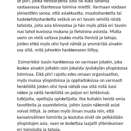
se piiri, jonka tietotarpeita Jussi tai kuka tahansa
vastaavassa tilanteessa toimiva miettii. Varmaan voidaan
yleisestikin sanoa, että asiakkuutta, muutoshanketta tai
tuotekehityshanketta vetävä on eri tavoin selvillä niistä
tahoista, joita asia kiinnostaa ja hän myös pitää eri tavoin
nuo tahot kuviossa mukana ja tietoisina asioista. Mutta
usein on vielä valtava joukko muita ihmisiä ja tahoja,
joiden ehkä myös olisi hyvä nähdä ja ymmärtää ainakin
osa siitä, mitä johonkin hankkeeseen liittyy.
Esimerkiksi Jussin hankkeessa on varmaan jotakin, joka
koskee ainakin joltakin osin jokaista Jyväskylän yliopistossa
toimivaa. Eikä piiri rajoitu edes omaan organisaation,
myös muissa yliopistoissa ja oppilaitoksissa on varmasti
henkilöitä joiden olisi hyvä nähdä osa siitä mitä Jussi
näkee ja näitä henkilöitä on paljon eri tehtävissä:
tutkijoita, opettajia opiskelijoita. Itse kullakin heistä omia
tavoitteita ja suunnitelmia, joihin Jussin näkemät asiat
voivat liittyä. Ja onhan myös ilman muuta niin, että
kansainvälinen toiminta ja koulutus eivät ole pelkästään
yliopistojen asia, vaan se koskettaa laajalti yhteiskunnan
eri toimijoita ja tahoja.