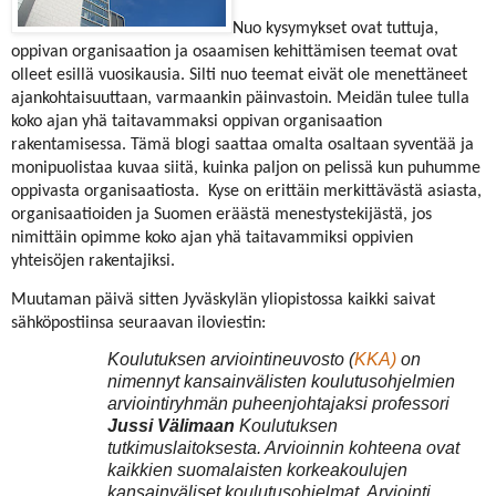
Nuo kysymykset ovat tuttuja,
oppivan organisaation ja osaamisen kehittämisen teemat ovat
olleet esillä vuosikausia. Silti nuo teemat eivät ole menettäneet
ajankohtaisuuttaan, varmaankin päinvastoin. Meidän tulee tulla
koko ajan yhä taitavammaksi oppivan organisaation
rakentamisessa. Tämä blogi saattaa omalta osaltaan syventää ja
monipuolistaa kuvaa siitä, kuinka paljon on pelissä kun puhumme
oppivasta organisaatiosta.
Kyse on erittäin merkittävästä asiasta,
organisaatioiden ja Suomen eräästä menestystekijästä, jos
nimittäin opimme koko ajan yhä taitavammiksi oppivien
yhteisöjen rakentajiksi.
Muutaman päivä sitten Jyväskylän yliopistossa kaikki saivat
sähköpostiinsa seuraavan iloviestin:
Koulutuksen arviointineuvosto (
KKA)
on
nimennyt kansainvälisten
koulutusohjelmien
arviointiryhmän puheenjohtajaksi professori
Jussi Välimaan
Koulutuksen
tutkimuslaitoksesta. Arvioinnin kohteena ovat
kaikkien suomalaisten korkeakoulujen
kansainväliset koulutusohjelmat. Arviointi