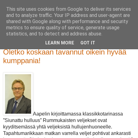
This site uses cookies from Google to deliver its services
and to analyze traffic. Your IP address and user-agent are
shared with Google along with performance and security
metrics to ensure quality of service, generate usage
statistics, and to detect and address abuse.
LEARN MORE
GOT IT
torstai 26. tammikuuta 2012
Oletko koskaan tavannut oikein hyvää
kumppania!
Aapelin kirjoittamassa klassikkotarinassa
”Siunattu hulluus” Rummukaisten veljekset ovat
kyyditsemässä yhtä veljeksistä hullujenhuoneelle.
Tapahtumarikkaan matkan varrella veljet pohtivat ankarasti