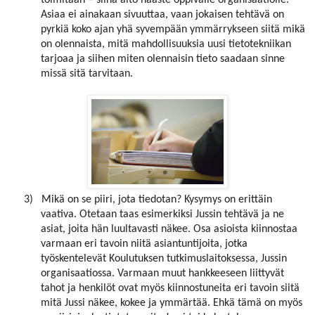
toimitaan – siinä aito haaste oppivalle organisaatiolle.
Asiaa ei ainakaan sivuuttaa, vaan jokaisen tehtävä on
pyrkiä koko ajan yhä syvempään ymmärrykseen siitä mikä
on olennaista, mitä mahdollisuuksia uusi tietotekniikan
tarjoaa ja siihen miten olennaisin tieto saadaan sinne
missä sitä tarvitaan.
3)
Mikä on se piiri, jota tiedotan? Kysymys on erittäin
vaativa. Otetaan taas esimerkiksi Jussin tehtävä ja ne
asiat, joita hän luultavasti näkee. Osa asioista kiinnostaa
varmaan eri tavoin niitä asiantuntijoita, jotka
työskentelevät Koulutuksen tutkimuslaitoksessa, Jussin
organisaatiossa. Varmaan muut hankkeeseen liittyvät
tahot ja henkilöt ovat myös kiinnostuneita eri tavoin siitä
mitä Jussi näkee, kokee ja ymmärtää. Ehkä tämä on myös