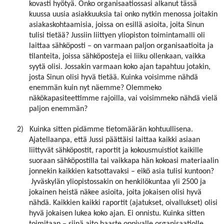
kovasti hyötyä. Onko organisaatiossasi alkanut tässä
kuussa uusia asiakkuuksia tai onko nytkin menossa joitakin
asiakaskohtaamisia, joissa on esillä asioita, joita Sinun
tulisi tietää? Jussiin liittyen yliopiston toimintamalli oli
laittaa sähköposti – on varmaan paljon organisaatioita ja
tilanteita, joissa sähköposteja ei liiku ollenkaan, vaikka
syytä olisi. Jossakin varmaan koko ajan tapahtuu jotakin,
josta Sinun olisi hyvä tietää. Kuinka voisimme nähdä
enemmän kuin nyt näemme? Olemmeko
näkökapasiteettimme rajoilla, vai voisimmeko nähdä vielä
paljon enemmän?
2)
Kuinka sitten pidämme tietomäärän kohtuullisena.
Ajatellaanpa, että Jussi päättäisi laittaa kaikki asiaan
liittyvät sähköpostit, raportit ja kokousmuistiot kaikille
suoraan sähköpostilla tai vaikkapa hän kokoasi materiaalin
jonnekin kaikkien katsottavaksi – eikö asia tulisi kuntoon?
Jyväskylän yliopistossakin on henkilökuntaa yli 2500 ja
jokainen heistä näkee asioita, joita jokaisen olisi hyvä
nähdä. Kaikkien kaikki raportit (ajatukset, oivallukset) olisi
hyvä jokaisen lukea koko ajan. Ei onnistu. Kuinka sitten