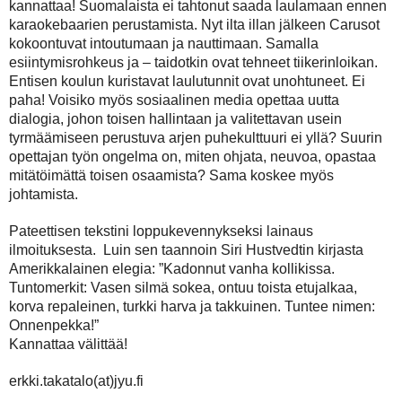
kannattaa! Suomalaista ei tahtonut saada laulamaan ennen
karaokebaarien perustamista. Nyt ilta illan jälkeen Carusot
kokoontuvat intoutumaan ja nauttimaan. Samalla
esiintymisrohkeus ja – taidotkin ovat tehneet tiikerinloikan.
Entisen koulun kuristavat laulutunnit ovat unohtuneet. Ei
paha! Voisiko myös sosiaalinen media opettaa uutta
dialogia, johon toisen hallintaan ja valitettavan usein
tyrmäämiseen perustuva arjen puhekulttuuri ei yllä? Suurin
opettajan työn ongelma on, miten ohjata, neuvoa, opastaa
mitätöimättä toisen osaamista? Sama koskee myös
johtamista.
Pateettisen tekstini loppukevennykseksi lainaus
ilmoituksesta.
Luin sen taannoin Siri Hustvedtin kirjasta
Amerikkalainen elegia: ”Kadonnut vanha kollikissa.
Tuntomerkit: Vasen silmä sokea, ontuu toista etujalkaa,
korva repaleinen, turkki harva ja takkuinen. Tuntee nimen:
Onnenpekka!”
Kannattaa välittää!
erkki.takatalo(at)jyu.fi