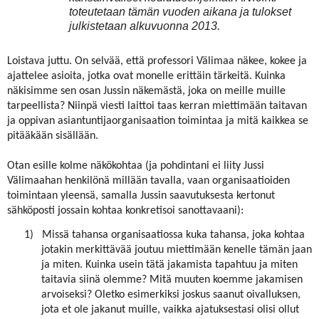
toteutetaan tämän vuoden aikana ja tulokset
julkistetaan alkuvuonna 2013.
Loistava juttu. On selvää, että professori Välimaa näkee, kokee ja
ajattelee asioita, jotka ovat monelle erittäin tärkeitä. Kuinka
näkisimme sen osan Jussin näkemästä, joka on meille muille
tarpeellista? Niinpä viesti laittoi taas kerran miettimään taitavan
ja oppivan asiantuntijaorganisaation toimintaa ja mitä kaikkea se
pitääkään sisällään.
Otan esille kolme näkökohtaa (ja pohdintani ei liity Jussi
Välimaahan henkilönä millään tavalla, vaan organisaatioiden
toimintaan yleensä, samalla Jussin saavutuksesta kertonut
sähköposti jossain kohtaa konkretisoi sanottavaani):
1)
Missä tahansa organisaatiossa kuka tahansa, joka kohtaa
jotakin merkittävää joutuu miettimään kenelle tämän jaan
ja miten. Kuinka usein tätä jakamista tapahtuu ja miten
taitavia siinä olemme? Mitä muuten koemme jakamisen
arvoiseksi? Oletko esimerkiksi joskus saanut oivalluksen,
jota et ole jakanut muille, vaikka ajatuksestasi olisi ollut