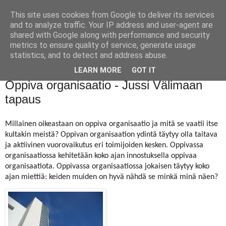
This site uses cookies from Google to deliver its services
and to analyze traffic. Your IP address and user-agent are
shared with Google along with performance and security
metrics to ensure quality of service, generate usage
statistics, and to detect and address abuse.
LEARN MORE
GOT IT
perjantai 13. tammikuuta 2012
Oppiva organisaatio - Jussi Välimaan
tapaus
Millainen oikeastaan on oppiva organisaatio ja mitä se vaatii itse
kultakin meistä? Oppivan organisaation ydintä täytyy olla taitava
ja aktiivinen vuorovaikutus eri toimijoiden kesken. Oppivassa
organisaatiossa kehitetään koko ajan innostuksella oppivaa
organisaatiota. Oppivassa organisaatiossa jokaisen täytyy koko
ajan miettiä: keiden muiden on hyvä nähdä se minkä minä näen?