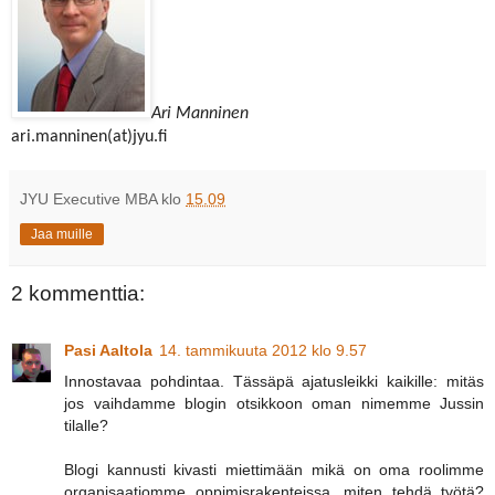
Ari Manninen
ari.manninen(at)jyu.fi
JYU Executive MBA
klo
15.09
Jaa muille
2 kommenttia:
Pasi Aaltola
14. tammikuuta 2012 klo 9.57
Innostavaa pohdintaa. Tässäpä ajatusleikki kaikille: mitäs
jos vaihdamme blogin otsikkoon oman nimemme Jussin
tilalle?
Blogi kannusti kivasti miettimään mikä on oma roolimme
organisaatiomme oppimisrakenteissa, miten tehdä työtä?