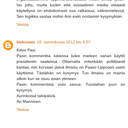
Iso juttu, mutta luulen että sosiaalinen media viisaasti
käytettynä on ehdottomasti osa ratkaisua, välinemielessä.
Sen logiikka vastaa noihin Arin esiin nostamiin kysymyksiin.
Vastaa
Unknown
18. tammikuuta 2012 klo 8.07
Kiitos Pasi.
Pasin kommenttia lukiessa tulee mieleen sanan käyttö
presidentin vaaleissa. Ottamatta mitenkään poliittisesti
kantaa, niin korvaan jäävä ilmaisu on Paavo Lipposen usein
käyttämä: Tästähän on kysymys. Tuo ilmaisu on mainio
silloin kun se osuu asian ytimeen.
Pasin kommentista voisi sanoa: Tuostahan juuri on
kysymys.
Aurinkoisia talvipäiviä.
Ari Manninen
Vastaa