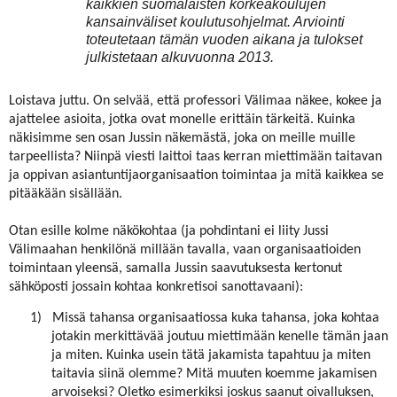
kaikkien suomalaisten korkeakoulujen
kansainväliset koulutusohjelmat. Arviointi
toteutetaan tämän vuoden aikana ja tulokset
julkistetaan alkuvuonna 2013.
Loistava juttu. On selvää, että professori Välimaa näkee, kokee ja
ajattelee asioita, jotka ovat monelle erittäin tärkeitä. Kuinka
näkisimme sen osan Jussin näkemästä, joka on meille muille
tarpeellista? Niinpä viesti laittoi taas kerran miettimään taitavan
ja oppivan asiantuntijaorganisaation toimintaa ja mitä kaikkea se
pitääkään sisällään.
Otan esille kolme näkökohtaa (ja pohdintani ei liity Jussi
Välimaahan henkilönä millään tavalla, vaan organisaatioiden
toimintaan yleensä, samalla Jussin saavutuksesta kertonut
sähköposti jossain kohtaa konkretisoi sanottavaani):
1)
Missä tahansa organisaatiossa kuka tahansa, joka kohtaa
jotakin merkittävää joutuu miettimään kenelle tämän jaan
ja miten. Kuinka usein tätä jakamista tapahtuu ja miten
taitavia siinä olemme? Mitä muuten koemme jakamisen
arvoiseksi? Oletko esimerkiksi joskus saanut oivalluksen,