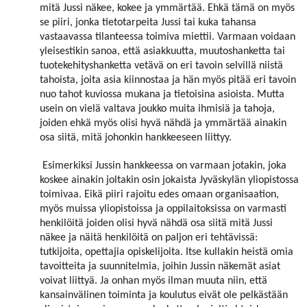
mitä Jussi näkee, kokee ja ymmärtää. Ehkä tämä on myös
se piiri, jonka tietotarpeita Jussi tai kuka tahansa
vastaavassa tilanteessa toimiva miettii. Varmaan voidaan
yleisestikin sanoa, että asiakkuutta, muutoshanketta tai
tuotekehityshanketta vetävä on eri tavoin selvillä niistä
tahoista, joita asia kiinnostaa ja hän myös pitää eri tavoin
nuo tahot kuviossa mukana ja tietoisina asioista. Mutta
usein on vielä valtava joukko muita ihmisiä ja tahoja,
joiden ehkä myös olisi hyvä nähdä ja ymmärtää ainakin
osa siitä, mitä johonkin hankkeeseen liittyy.
Esimerkiksi Jussin hankkeessa on varmaan jotakin, joka
koskee ainakin joltakin osin jokaista Jyväskylän yliopistossa
toimivaa. Eikä piiri rajoitu edes omaan organisaation,
myös muissa yliopistoissa ja oppilaitoksissa on varmasti
henkilöitä joiden olisi hyvä nähdä osa siitä mitä Jussi
näkee ja näitä henkilöitä on paljon eri tehtävissä:
tutkijoita, opettajia opiskelijoita. Itse kullakin heistä omia
tavoitteita ja suunnitelmia, joihin Jussin näkemät asiat
voivat liittyä. Ja onhan myös ilman muuta niin, että
kansainvälinen toiminta ja koulutus eivät ole pelkästään