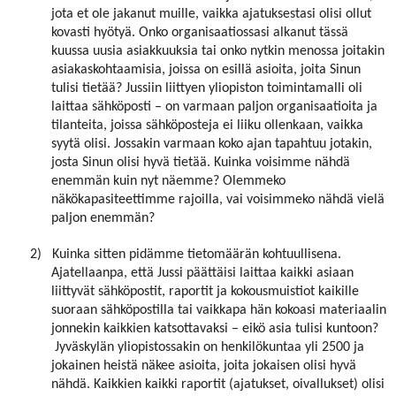
jota et ole jakanut muille, vaikka ajatuksestasi olisi ollut
kovasti hyötyä. Onko organisaatiossasi alkanut tässä
kuussa uusia asiakkuuksia tai onko nytkin menossa joitakin
asiakaskohtaamisia, joissa on esillä asioita, joita Sinun
tulisi tietää? Jussiin liittyen yliopiston toimintamalli oli
laittaa sähköposti – on varmaan paljon organisaatioita ja
tilanteita, joissa sähköposteja ei liiku ollenkaan, vaikka
syytä olisi. Jossakin varmaan koko ajan tapahtuu jotakin,
josta Sinun olisi hyvä tietää. Kuinka voisimme nähdä
enemmän kuin nyt näemme? Olemmeko
näkökapasiteettimme rajoilla, vai voisimmeko nähdä vielä
paljon enemmän?
2)
Kuinka sitten pidämme tietomäärän kohtuullisena.
Ajatellaanpa, että Jussi päättäisi laittaa kaikki asiaan
liittyvät sähköpostit, raportit ja kokousmuistiot kaikille
suoraan sähköpostilla tai vaikkapa hän kokoasi materiaalin
jonnekin kaikkien katsottavaksi – eikö asia tulisi kuntoon?
Jyväskylän yliopistossakin on henkilökuntaa yli 2500 ja
jokainen heistä näkee asioita, joita jokaisen olisi hyvä
nähdä. Kaikkien kaikki raportit (ajatukset, oivallukset) olisi