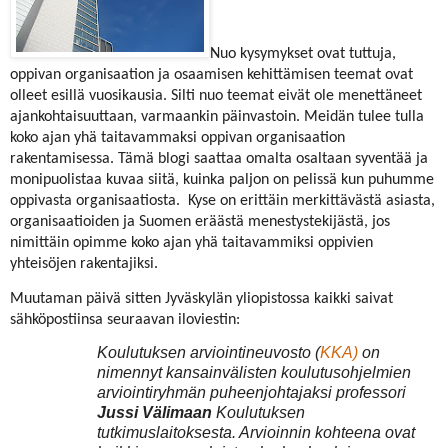
Nuo kysymykset ovat tuttuja,
oppivan organisaation ja osaamisen kehittämisen teemat ovat
olleet esillä vuosikausia. Silti nuo teemat eivät ole menettäneet
ajankohtaisuuttaan, varmaankin päinvastoin. Meidän tulee tulla
koko ajan yhä taitavammaksi oppivan organisaation
rakentamisessa. Tämä blogi saattaa omalta osaltaan syventää ja
monipuolistaa kuvaa siitä, kuinka paljon on pelissä kun puhumme
oppivasta organisaatiosta.
Kyse on erittäin merkittävästä asiasta,
organisaatioiden ja Suomen eräästä menestystekijästä, jos
nimittäin opimme koko ajan yhä taitavammiksi oppivien
yhteisöjen rakentajiksi.
Muutaman päivä sitten Jyväskylän yliopistossa kaikki saivat
sähköpostiinsa seuraavan iloviestin:
Koulutuksen arviointineuvosto (
KKA)
on
nimennyt kansainvälisten
koulutusohjelmien
arviointiryhmän puheenjohtajaksi professori
Jussi Välimaan
Koulutuksen
tutkimuslaitoksesta. Arvioinnin kohteena ovat