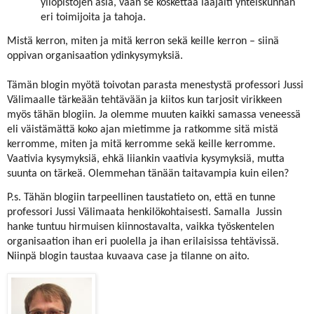
yliopistojen asia, vaan se koskettaa laajalti yhteiskunnan
eri toimijoita ja tahoja.
Mistä kerron, miten ja mitä kerron sekä keille kerron – siinä
oppivan organisaation ydinkysymyksiä.
Tämän blogin myötä toivotan parasta menestystä professori Jussi
Välimaalle tärkeään tehtävään ja kiitos kun tarjosit virikkeen
myös tähän blogiin. Ja olemme muuten kaikki samassa veneessä
eli väistämättä koko ajan mietimme ja ratkomme sitä mistä
kerromme, miten ja mitä kerromme sekä keille kerromme.
Vaativia kysymyksiä, ehkä liiankin vaativia kysymyksiä, mutta
suunta on tärkeä. Olemmehan tänään taitavampia kuin eilen?
P.s. Tähän blogiin tarpeellinen taustatieto on, että en tunne
professori Jussi Välimaata henkilökohtaisesti. Samalla
Jussin
hanke tuntuu hirmuisen kiinnostavalta, vaikka työskentelen
organisaation ihan eri puolella ja ihan erilaisissa tehtävissä.
Niinpä blogin taustaa kuvaava case ja tilanne on aito.