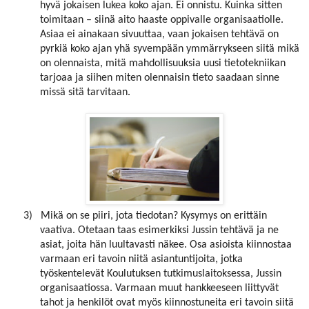
hyvä jokaisen lukea koko ajan. Ei onnistu. Kuinka sitten
toimitaan – siinä aito haaste oppivalle organisaatiolle.
Asiaa ei ainakaan sivuuttaa, vaan jokaisen tehtävä on
pyrkiä koko ajan yhä syvempään ymmärrykseen siitä mikä
on olennaista, mitä mahdollisuuksia uusi tietotekniikan
tarjoaa ja siihen miten olennaisin tieto saadaan sinne
missä sitä tarvitaan.
3)
Mikä on se piiri, jota tiedotan? Kysymys on erittäin
vaativa. Otetaan taas esimerkiksi Jussin tehtävä ja ne
asiat, joita hän luultavasti näkee. Osa asioista kiinnostaa
varmaan eri tavoin niitä asiantuntijoita, jotka
työskentelevät Koulutuksen tutkimuslaitoksessa, Jussin
organisaatiossa. Varmaan muut hankkeeseen liittyvät
tahot ja henkilöt ovat myös kiinnostuneita eri tavoin siitä