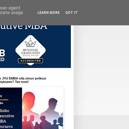
 user-agent
nerate usage
LEARN MORE
GOT IT
o JYU EMBA olla sinun polkusi
ykseen? Tee testi!