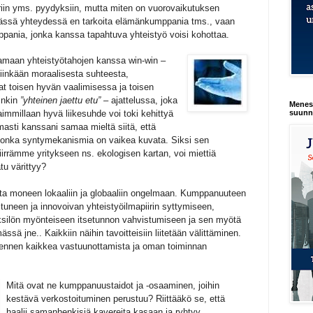
eriin yms. pyydyksiin, mutta miten on vuorovaikutuksen
ässä yhteydessä en tarkoita elämänkumppania tms., vaan
ppania, jonka kanssa tapahtuva yhteistyö voisi kohottaa.
tamaan yhteistyötahojen kanssa win-win –
iinkään moraalisesta suhteesta,
t toisen hyvän vaalimisessa ja toisen
inkin
”yhteinen jaettu etu”
– ajattelussa, joka
Menest
immillaan hyvä liikesuhde voi toki kehittyä
suunn
sti kanssani samaa mieltä siitä, että
jonka syntymekanismia on vaikea kuvata. Siksi sen
irrämme yritykseen ns. ekologisen kartan, voi miettiä
atu värittyy?
a moneen lokaaliin ja globaaliin ongelmaan. Kumppanuuteen
tuneen ja innovoivan yhteistyöilmapiirin syttymiseen,
yksilön myönteiseen itsetunnon vahvistumiseen ja sen myötä
ässä jne.. Kaikkiin näihin tavoitteisiin liitetään välittäminen.
ennen kaikkea vastuunottamista ja oman toiminnan
Mitä ovat ne kumppanuustaidot ja -osaaminen, joihin
kestävä verkostoituminen perustuu? Riittääkö se, että
haalii samanhenkisiä kavereita kasaan ja ryhtyy