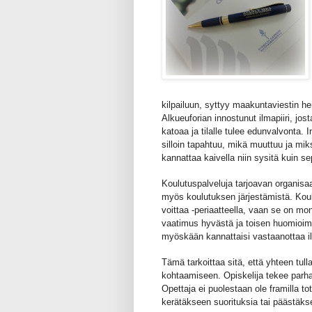
kilpailuun, syttyy maakuntaviestin hen
Alkueuforian innostunut ilmapiiri, jos
katoaa ja tilalle tulee edunvalvonta.
silloin tapahtuu, mikä muuttuu ja mi
kannattaa kaivella niin sysitä kuin sep
Koulutuspalveluja tarjoavan organis
myös koulutuksen järjestämistä. Koulu
voittaa -periaatteella, vaan se on mo
vaatimus hyvästä ja toisen huomioimise
myöskään kannattaisi vastaanottaa il
Tämä tarkoittaa sitä, että yhteen tulla
kohtaamiseen. Opiskelija tekee parh
Opettaja ei puolestaan ole framilla t
kerätäkseen suorituksia tai päästä