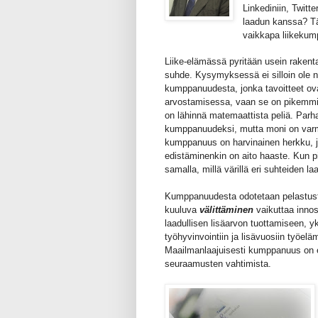
Linkediniin, Twitt
laadun kanssa? T
vaikkapa liikekum
Liike-elämässä pyritään usein raken
suhde. Kysymyksessä ei silloin ole n
kumppanuudesta, jonka tavoitteet ova
arvostamisessa, vaan se on pikemm
on lähinnä matemaattista peliä. Parha
kumppanuudeksi, mutta moni on varma
kumppanuus on harvinainen herkku, 
edistäminenkin on aito haaste. Kun pi
samalla, millä värillä eri suhteiden la
Kumppanuudesta odotetaan pelastust
kuuluva
välittäminen
vaikuttaa innos
laadullisen lisäarvon tuottamiseen, 
työhyvinvointiin ja lisävuosiin työeläm
Maailmanlaajuisesti kumppanuus on 
seuraamusten vahtimista.