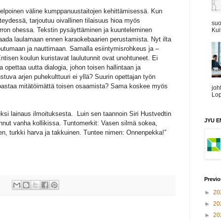
ökelpoinen väline kumppanuustaitojen kehittämisessä. Kun
eydessä, tarjoutuu oivallinen tilaisuus hioa myös
suo
irron ohessa. Tekstin pysäyttäminen ja kuunteleminen
Kui
aada laulamaan ennen karaokebaarien perustamista. Nyt ilta
toutumaan ja nauttimaan. Samalla esiintymisrohkeus ja –
 Entisen koulun kuristavat laulutunnit ovat unohtuneet. Ei
opettaa uutta dialogia, johon toisen hallintaan ja
tuva arjen puhekulttuuri ei yllä? Suurin opettajan työn
opastaa mitätöimättä toisen osaamista? Sama koskee myös
joh
Lop
ksi lainaus ilmoituksesta.
Luin sen taannoin Siri Hustvedtin
JYU EM
onnut vanha kollikissa. Tuntomerkit: Vasen silmä sokea,
inen, turkki harva ja takkuinen. Tuntee nimen: Onnenpekka!”
Previo
►
20
►
20
►
20