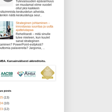
Tulevaisuuden epävarmuus
on muutamat viime vuodet
ollut yksi kaikkein
situimmista keskustelun aiheista.
tenkin näitä keskusteluja seur...
Strateginen johtaminen –
innostavaa suuntaa ja uutta
ajattelutapaa
Rehellisesti – mitä sinulle
tulee mieleen, kun kuulet
sanat strateginen
taminen? PowerPoint-esityksiä?
uttomia palavereita? Jargonia, ...
BA. Kansainvälisesti akkreditoitu.
us posts
25
(13)
24
(10)
23
(12)