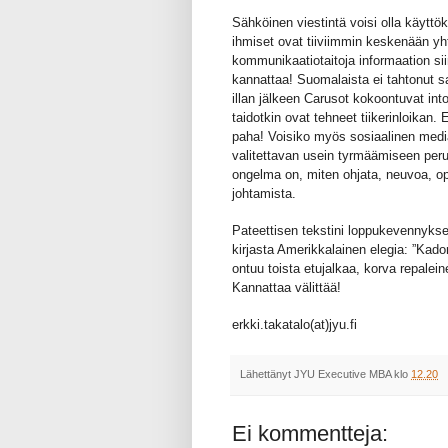
Sähköinen viestintä voisi olla käytt
ihmiset ovat tiiviimmin keskenään yht
kommunikaatiotaitoja informaation si
kannattaa! Suomalaista ei tahtonut s
illan jälkeen Carusot kokoontuvat in
taidotkin ovat tehneet tiikerinloikan.
paha! Voisiko myös sosiaalinen media 
valitettavan usein tyrmäämiseen perus
ongelma on, miten ohjata, neuvoa, 
johtamista.
Pateettisen tekstini loppukevennykse
kirjasta Amerikkalainen elegia: ”Kad
ontuu toista etujalkaa, korva repale
Kannattaa välittää!
erkki.takatalo(at)jyu.fi
Lähettänyt
JYU Executive MBA
klo
12.20
Ei kommentteja: