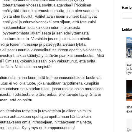
toteuttamaan yhdessä sovittua agendaa? Pikkuisen
Hae j
epäilyttää niiden kokemusten kautta, joita olen saanut ja
joista olen kuullut. Valitettavan usein suhteet kääntyvät
epäilyksi ja edunvalvonnaksi sen sijaan, että toteutuisi
hakkerietiikan idea kaikkien edun mukaisesta
Luitk
pyyteettömästä jakamisesta ja sen edellyttämästä
luottamuksesta. Varsinkin jos on jonkinlaista aihetta
ki ja toisen intressejä ja pätevyyttä aletaan lytätä.
ta oli saatu nauttia vuorovaikutussuhteen aperitiivivaiheessa,
 Investointi alkaa kääntyä yllättävän pian kustannukseksi. Mitä
ksi? Omissa kokemuksissani olen vakuuttunut, että syitä
Ete
istäkin. Voisi aloittaa sepistä!
ja 
syvä
aation edustajana koen, että kumppanuusodotukset koskevat
tus ei voi olla tuote, joka nautitaan tarjottimelta kumpikin
nimuotoisen neuvottelun tulos, jossa rooleja ohjaa moraalinen
sta. Todistusta ei pitäisi antaa, ellei tavoite täyty. Sitä ei
man, että on opittu.
sha
an tietoisina tarpeista ja tavoitteista ja ollaan valmiita
exa
aansa auttaakseen opettajaa opettamaan häntä oikein.
oteuttaakseen omia intressejään, niittääkseen mainetta,
kseen helpolla. Kysymys on kumppanuudesta!