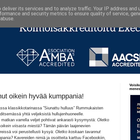
deliver its services and to analyze traffic. Your IP address and
formance and security metrics to ensure quality of service, ge
 abuse.
Voisik
menest
nut oikein hyvää kumppania!
massa klassikkotarinassa ”Siunattu hulluus” Rummukaisten
ditsemässä yhtä veljeksistä hullujenhuoneelle.
matkan varrella veljet pohtivat ankarasti kysymystä:
Oletko
oikein viisasta miestä?
Tämän päivän laajenevien
reissä voi perustellusti kysyä:
Oletko koskaan tavannut
ppania?
Kavereiden nimiä ja osoitteita karttuu Facebookiin,