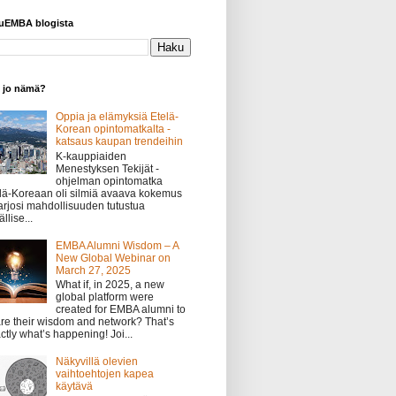
yuEMBA blogista
o jo nämä?
Oppia ja elämyksiä Etelä-
Korean opintomatkalta -
katsaus kaupan trendeihin
K-kauppiaiden
Menestyksen Tekijät -
ohjelman opintomatka
lä-Koreaan oli silmiä avaava kokemus
tarjosi mahdollisuuden tutustua
llise...
EMBA Alumni Wisdom – A
New Global Webinar on
March 27, 2025
What if, in 2025, a new
global platform were
created for EMBA alumni to
re their wisdom and network? That’s
ctly what’s happening! Joi...
Näkyvillä olevien
vaihtoehtojen kapea
käytävä