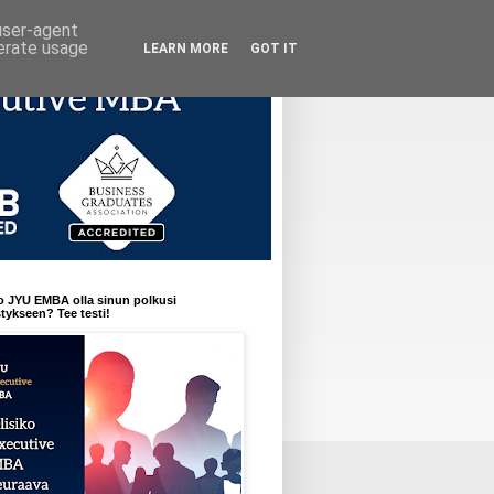
 user-agent
nerate usage
LEARN MORE
GOT IT
o JYU EMBA olla sinun polkusi
ykseen? Tee testi!