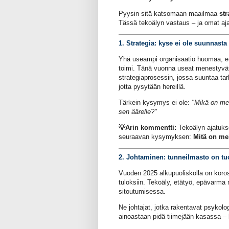
Pyysin sitä katsomaan maailmaa
str
Tässä tekoälyn vastaus – ja omat aja
1. Strategia: kyse ei ole suunnasta
Yhä useampi organisaatio huomaa, ett
toimi. Tänä vuonna useat menestyvät 
strategiaprosessin, jossa suuntaa tark
jotta pysytään hereillä.
Tärkein kysymys ei ole:
"Mikä on me
sen äärelle?"
💡
Arin kommentti:
Tekoälyn ajatuks
seuraavan kysymyksen:
Mitä on me
2. Johtaminen: tunneilmasto on tu
Vuoden 2025 alkupuoliskolla on koros
tuloksiin. Tekoäly, etätyö, epävarma
sitoutumisessa.
Ne johtajat, jotka rakentavat psykolog
ainoastaan pidä tiimejään kasassa – 