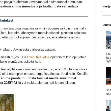
en pohjalta ehdotan kävelymatkalle uimarannalle mukaan
saatiossamme innostusta ja luottamusta vahvistava
Hae j
ikutukset
Luitk
monissa organisaatioissa – niin Suomessa kuin maailmalla
loin, kun sitä lähestytään modulaarisesti: pienissä paloissa,
, että visio olisi pieni. Se tarkoittaa, että eteneminen on
errallaan. Jokaisesta vaiheesta opitaan.
Ete
omaisesti myös JYU
Executive MBA
-opintoihin: kun opit jotain
ja 
syvä
keile pientä ensiaskelta heti.
 tekoälylle – erinomainen oivallus tuo, että EMBA-opinnoissa
dä niitä eteenpäin omassa organisaatiossa. Juuri näin. Kesällä
 kolme pientä muutosta toisivat meillä suurimmat
na 2025?
Niillä voi vaikka aloittaa heti loman jälkeen.
sha
exa