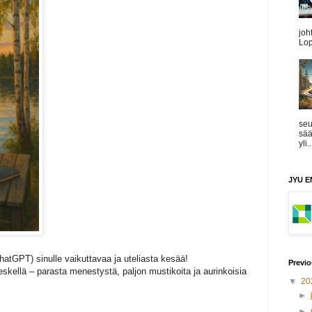
joh
Lop
seu
sää
yli..
JYU EM
ChatGPT) sinulle vaikuttavaa ja uteliasta kesää!
Previo
skellä – parasta menestystä, paljon mustikoita ja aurinkoisia
▼
20
►
►