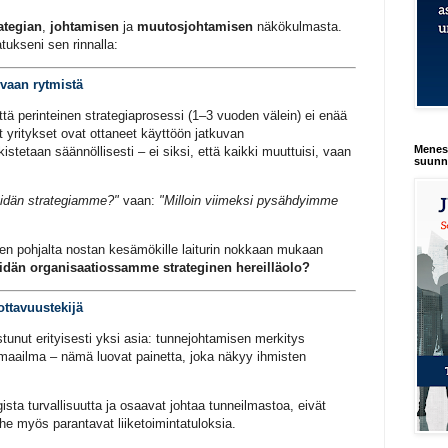
ategian
,
johtamisen
ja
muutosjohtamisen
näkökulmasta.
tukseni sen rinnalla:
 vaan rytmistä
ä perinteinen strategiaprosessi (1–3 vuoden välein) ei enää
yritykset ovat ottaneet käyttöön jatkuvan
Menest
istetaan säännöllisesti – ei siksi, että kaikki muuttuisi, vaan
suunn
idän strategiamme?"
vaan:
"Milloin viimeksi pysähdyimme
en pohjalta nostan kesämökille laiturin nokkaan mukaan
idän organisaatiossamme strateginen hereilläolo?
ottavuustekijä
tunut erityisesti yksi asia: tunnejohtamisen merkitys
 maailma – nämä luovat painetta, joka näkyy ihmisten
ista turvallisuutta ja osaavat johtaa tunneilmastoa, eivät
he myös parantavat liiketoimintatuloksia.