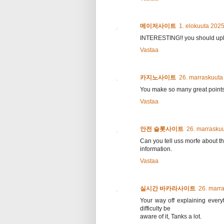
메이저사이트
1. elokuuta 2025
INTERESTING!! you should uploa
Vastaa
카지노사이트
26. marraskuuta
You make so many great points h
Vastaa
안전 슬롯사이트
26. marraskuu
Can you tell uss morfe about thi
information.
Vastaa
실시간 바카라사이트
26. marr
Your way off explaining everyt
difficulty be
aware of it, Tanks a lot.