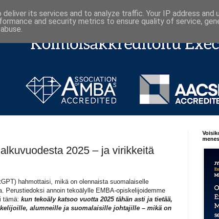
deliver its services and to analyze traffic. Your IP address and
formance and security metrics to ensure quality of service, ge
 abuse.
Voisik
menest
 alkuvuodesta 2025 – ja virikkeitä
atGPT) hahmottaisi, mikä on olennaista suomalaiselle
la. Perustiedoksi annoin tekoälylle EMBA-opiskelijoidemme
li tämä:
kun tekoäly katsoo vuotta 2025 tähän asti ja tietää,
lijoille, alumneille ja suomalaisille johtajille – mikä on