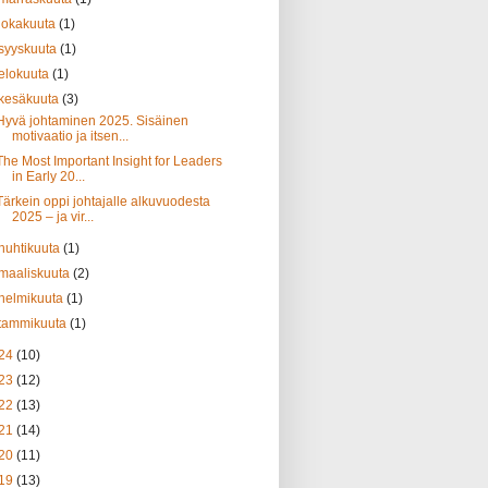
lokakuuta
(1)
syyskuuta
(1)
elokuuta
(1)
kesäkuuta
(3)
Hyvä johtaminen 2025. Sisäinen
motivaatio ja itsen...
The Most Important Insight for Leaders
in Early 20...
Tärkein oppi johtajalle alkuvuodesta
2025 – ja vir...
huhtikuuta
(1)
maaliskuuta
(2)
helmikuuta
(1)
tammikuuta
(1)
24
(10)
23
(12)
22
(13)
21
(14)
20
(11)
19
(13)