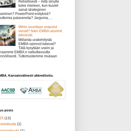
Rehellisesti – mitä sinulle
tulee mieleen, kun kuulet
sanat strateginen
taminen? PowerPoint-esityksiä?
uttomia palavereita? Jargonia, ...
Mihin suuntaan urapolut
vievät? Näin EMBA-alumnit
etenevät.
Millaista urakehitystä
EMBA-opinnot tukevat?
Tätä kysytään usein ja
raamme EMBA:n vaikuttavuutta
nnöllisesti. Tutkimustemme mukaan
.
BA. Kansainvälisesti akkreditoitu.
us posts
25
(13)
joulukuuta
(1)
marraskuuta
(1)