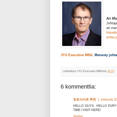
Ari M
Johtaj
ari.man
linked
emba.jy
JYU Executive MBA
. Menesty johta
Lähettänyt
JYU Executive MBA
klo
12.17
6 kommenttia:
토토사이트 추천
1. elokuuta 2
HELLO GUYS.. HELLO EVRY 
TIME I VISIT HERE!
Vastaa