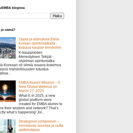
yuEMBA blogista
o jo nämä?
Oppia ja elämyksiä Etelä-
Korean opintomatkalta -
katsaus kaupan trendeihin
K-kauppiaiden
Menestyksen Tekijät -
ohjelman opintomatka
lä-Koreaan oli silmiä avaava kokemus
tarjosi mahdollisuuden tutustua
llise...
EMBA Alumni Wisdom – A
New Global Webinar on
March 27, 2025
What if, in 2025, a new
global platform were
created for EMBA alumni to
re their wisdom and network? That’s
ctly what’s happening! Joi...
Strateginen johtaminen –
innostavaa suuntaa ja uutta
ajattelutapaa