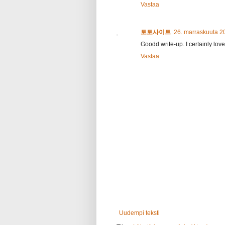
Vastaa
토토사이트
26. marraskuuta 2
Goodd write-up. I certainly love 
Vastaa
Uudempi teksti