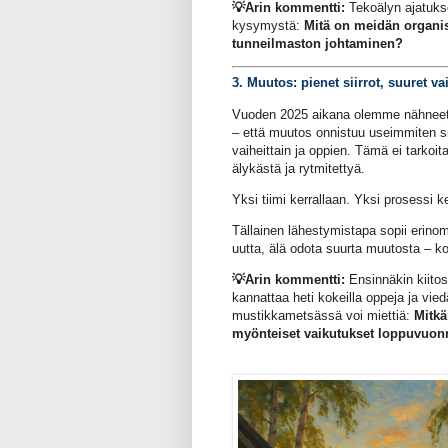
💡
Arin kommentti:
Tekoälyn ajatuks
kysymystä:
Mitä on meidän organi
tunneilmaston johtaminen?
3. Muutos: pienet siirrot, suuret va
Vuoden 2025 aikana olemme nähneet 
– että muutos onnistuu useimmiten sil
vaiheittain ja oppien. Tämä ei tarkoita
älykästä ja rytmitettyä.
Yksi tiimi kerrallaan. Yksi prosessi k
Tällainen lähestymistapa sopii erin
uutta, älä odota suurta muutosta – ko
💡Arin kommentti:
Ensinnäkin kiitos
kannattaa heti kokeilla oppeja ja vie
mustikkametsässä voi miettiä:
Mitkä
myönteiset vaikutukset loppuvuon