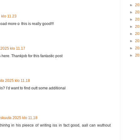
►
20
►
20
 klo 11.23
►
20
d more☺️ this is really good!!!
►
20
►
20
►
20
►
20
 2025 klo 11.17
►
20
ere. Thankjob for this fantastic post
ta 2025 klo 11.18
s? I’d want to find outt some additional
askuuta 2025 klo 11.18
hinhg in his pieece of writing iss in fact good, aall can wuthout