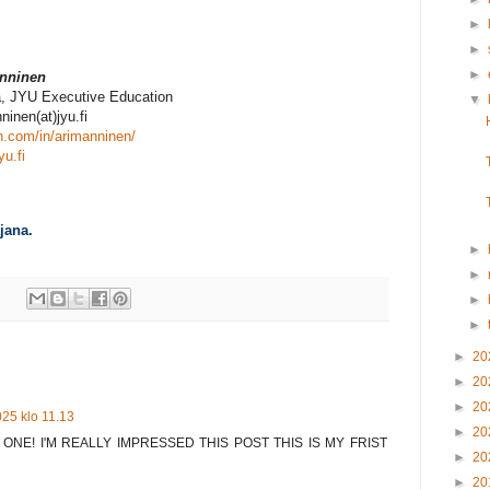
►
►
►
anninen
a, JYU Executive Education
▼
ninen(at)jyu.fi
in.com/in/arimanninen/
u.fi
jana.
►
►
►
►
►
20
►
20
►
20
025 klo 11.13
►
20
ONE! I'M REALLY IMPRESSED THIS POST THIS IS MY FRIST
►
20
►
20