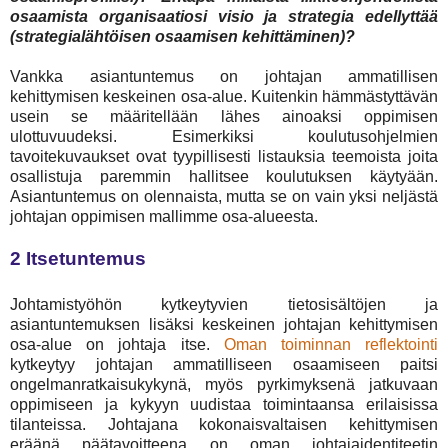
osaamista organisaatiosi visio ja strategia edellyttää
(strategialähtöisen osaamisen kehittäminen)?
Vankka asiantuntemus on johtajan ammatillisen
kehittymisen keskeinen osa-alue. Kuitenkin hämmästyttävän
usein se määritellään lähes ainoaksi oppimisen
ulottuvuudeksi. Esimerkiksi koulutusohjelmien
tavoitekuvaukset ovat tyypillisesti listauksia teemoista joita
osallistuja paremmin hallitsee koulutuksen käytyään.
Asiantuntemus on olennaista, mutta se on vain yksi neljästä
johtajan oppimisen mallimme osa-alueesta.
2 Itsetuntemus
Johtamistyöhön kytkeytyvien tietosisältöjen ja
asiantuntemuksen lisäksi keskeinen johtajan kehittymisen
osa-alue on johtaja itse.
Oman toiminnan reflektointi
kytkeytyy johtajan ammatilliseen osaamiseen paitsi
ongelmanratkaisukykynä, myös pyrkimyksenä jatkuvaan
oppimiseen ja kykyyn uudistaa toimintaansa erilaisissa
tilanteissa. Johtajana kokonaisvaltaisen kehittymisen
eräänä päätavoitteena on oman johtajaidentiteetin