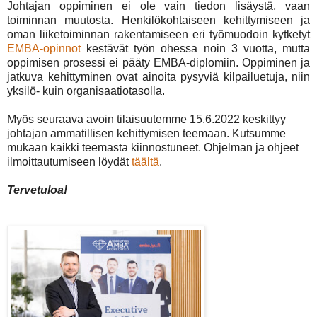
Johtajan oppiminen ei ole vain tiedon lisäystä, vaan
toiminnan muutosta. Henkilökohtaiseen kehittymiseen ja
oman liiketoiminnan rakentamiseen eri työmuodoin kytketyt
EMBA-opinnot
kestävät työn ohessa noin 3 vuotta, mutta
oppimisen prosessi ei pääty EMBA-diplomiin. Oppiminen ja
jatkuva kehittyminen ovat ainoita pysyviä kilpailuetuja, niin
yksilö- kuin organisaatiotasolla.
Myös seuraava avoin tilaisuutemme 15.6.2022 keskittyy
johtajan ammatillisen kehittymisen teemaan. Kutsumme
mukaan kaikki teemasta kiinnostuneet. Ohjelman ja ohjeet
ilmoittautumiseen löydät
täältä
.
Tervetuloa!