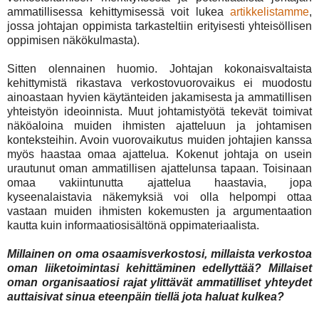
ammatillisessa kehittymisessä voit lukea
artikkelistamme
,
jossa johtajan oppimista tarkasteltiin erityisesti yhteisöllisen
oppimisen näkökulmasta).
Sitten olennainen huomio. Johtajan kokonaisvaltaista
kehittymistä rikastava verkostovuorovaikus ei muodostu
ainoastaan hyvien käytänteiden jakamisesta ja ammatillisen
yhteistyön ideoinnista. Muut johtamistyötä tekevät toimivat
näköaloina muiden ihmisten ajatteluun ja johtamisen
konteksteihin. Avoin vuorovaikutus muiden johtajien kanssa
myös haastaa omaa ajattelua. Kokenut johtaja on usein
urautunut oman ammatillisen ajattelunsa tapaan. Toisinaan
omaa vakiintunutta ajattelua haastavia, jopa
kyseenalaistavia näkemyksiä voi olla helpompi ottaa
vastaan muiden ihmisten kokemusten ja argumentaation
kautta kuin informaatiosisältönä oppimateriaalista.
Millainen on oma osaamisverkostosi, millaista verkostoa
oman liiketoimintasi kehittäminen edellyttää? Millaiset
oman organisaatiosi rajat ylittävät ammatilliset yhteydet
auttaisivat sinua eteenpäin tiellä jota haluat kulkea?