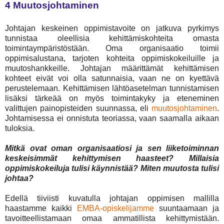
4 Muutosjohtaminen
Johtajan keskeinen oppimistavoite on jatkuva pyrkimys
tunnistaa oleellisia kehittämiskohteita omasta
toimintaympäristöstään. Oma organisaatio toimii
oppimisalustana, tarjoten kohteita oppimiskokeiluille ja
muutoshankkeille. Johtajan määrittämät kehittämisen
kohteet eivät voi olla satunnaisia, vaan ne on kyettävä
perustelemaan. Kehittämisen lähtöasetelman tunnistamisen
lisäksi tärkeää on myös toimintakyky ja eteneminen
valittujen painopisteiden suunnassa, eli
muutosjohtaminen
.
Johtamisessa ei onnistuta teoriassa, vaan saamalla aikaan
tuloksia.
Mitkä ovat oman organisaatiosi ja sen liiketoiminnan
keskeisimmät kehittymisen haasteet? Millaisia
oppimiskokeiluja tulisi käynnistää? Miten muutosta tulisi
johtaa?
Edellä tiiviisti kuvatulla johtajan oppimisen mallilla
haastamme kaikki
EMBA-opiskelijamme
suuntaamaan ja
tavoitteellistamaan omaa ammatillista kehittymistään.