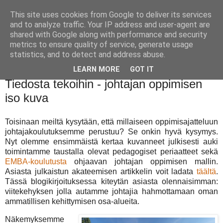
This site uses cookies from Google to deliver its services
and to analyze traffic. Your IP address and user-agent are
shared with Google along with performance and security
metrics to ensure quality of service, generate usage
statistics, and to detect and address abuse.
LEARN MORE
GOT IT
tiistai 26. huhtikuuta 2022
Tiedosta tekoihin - johtajan oppimisen
iso kuva
Toisinaan meiltä kysytään, että millaiseen oppimisajatteluun
johtajakoulutuksemme perustuu? Se onkin hyvä kysymys.
Nyt olemme ensimmäistä kertaa kuvanneet julkisesti auki
toimintamme taustalla olevat pedagogiset periaatteet sekä
EMBA-koulutusta
ohjaavan johtajan oppimisen mallin.
Asiasta julkaistun akateemisen artikkelin voit ladata
täältä
.
Tässä blogikirjoituksessa kiteytän asiasta olennaisimman:
viitekehyksen jolla autamme johtajia hahmottamaan oman
ammatillisen kehittymisen osa-alueita.
Näkemyksemme