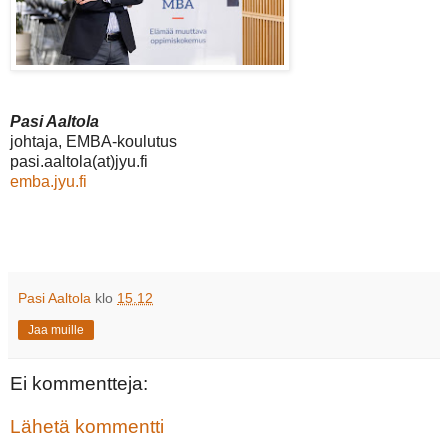
Pasi Aaltola
johtaja, EMBA-koulutus
pasi.aaltola(at)jyu.fi
emba.jyu.fi
Pasi Aaltola
klo
15.12
Jaa muille
Ei kommentteja:
Lähetä kommentti