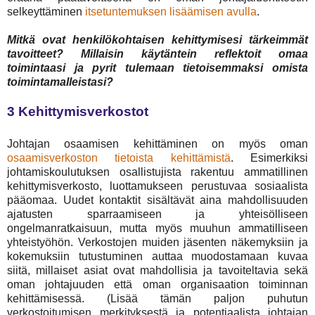
selkeyttäminen
itsetuntemuksen lisäämisen avulla
.
Mitkä ovat henkilökohtaisen kehittymisesi tärkeimmät
tavoitteet? Millaisin käytäntein reflektoit omaa
toimintaasi ja pyrit tulemaan tietoisemmaksi omista
toimintamalleistasi?
3 Kehittymisverkostot
Johtajan osaamisen kehittäminen on myös oman
osaamisverkoston tietoista kehittämistä
. Esimerkiksi
johtamiskoulutuksen osallistujista rakentuu ammatillinen
kehittymisverkosto, luottamukseen perustuvaa sosiaalista
pääomaa. Uudet kontaktit sisältävät aina mahdollisuuden
ajatusten sparraamiseen ja yhteisölliseen
ongelmanratkaisuun, mutta myös muuhun ammatilliseen
yhteistyöhön. Verkostojen muiden jäsenten näkemyksiin ja
kokemuksiin tutustuminen auttaa muodostamaan kuvaa
siitä, millaiset asiat ovat mahdollisia ja tavoiteltavia sekä
oman johtajuuden että oman organisaation toiminnan
kehittämisessä. (Lisää tämän paljon puhutun
verkostoitumisen merkityksestä ja potentiaalista johtajan