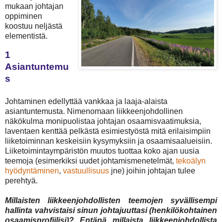
mukaan johtajan
oppiminen
koostuu neljästä
elementistä.
1
Asiantuntemu
s
Johtaminen edellyttää vankkaa ja laaja-alaista
asiantuntemusta. Nimenomaan liikkeenjohdollinen
näkökulma monipuolistaa johtajan osaamisvaatimuksia,
laventaen kenttää pelkästä esimiestyöstä mitä erilaisimpiin
liiketoiminnan keskeisiin kysymyksiin ja osaamisaalueisiin.
Liiketoimintaympäristön muutos tuottaa koko ajan uusia
teemoja (esimerkiksi uudet johtamismenetelmät,
tekoälyn
hyödyntäminen
,
vastuullisuus
jne) joihin johtajan tulee
perehtyä.
Millaisten liikkeenjohdollisten teemojen syvällisempi
hallinta vahvistaisi sinun johtajuuttasi (henkilökohtainen
osaamisprofiilisi)? Entäpä millaista liikkeenjohdollista