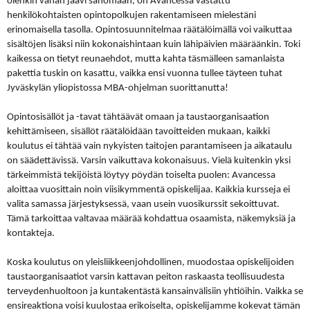
olenkin vähän jäävi sanomaan, on
Avancessa
vastattu
henkilökohtaisten opintopolkujen rakentamiseen mielestäni
erinomaisella tasolla. Opintosuunnitelmaa räätälöimällä voi vaikuttaa
sisältöjen lisäksi niin kokonaishintaan kuin lähipäivien määräänkin. Toki
kaikessa on tietyt reunaehdot, mutta kahta täsmälleen samanlaista
pakettia tuskin on kasattu, vaikka ensi vuonna tullee täyteen tuhat
Jyväskylän yliopistossa MBA-ohjelman suorittanutta!
Opintosisällöt ja -tavat tähtäävät omaan ja taustaorganisaation
kehittämiseen, sisällöt räätälöidään tavoitteiden mukaan, kaikki
koulutus ei tähtää vain nykyisten taitojen parantamiseen ja aikataulu
on säädettävissä. Varsin vaikuttava kokonaisuus. Vielä kuitenkin yksi
tärkeimmistä tekijöistä löytyy pöydän toiselta puolen:
Avancessa
aloittaa vuosittain noin viisikymmentä opiskelijaa. Kaikkia kursseja ei
valita samassa järjestyksessä, vaan usein vuosikurssit sekoittuvat.
Tämä tarkoittaa valtavaa määrää
kohdattua
osaamista, näkemyksiä ja
kontakteja.
Koska koulutus on yleisliikkeenjohdollinen, muodostaa opiskelijoiden
taustaorganisaatiot varsin kattavan peiton raskaasta teollisuudesta
terveydenhuoltoon ja kuntakentästä kansainvälisiin yhtiöihin. Vaikka se
ensireaktiona voisi kuulostaa erikoiselta, opiskelijamme kokevat tämän