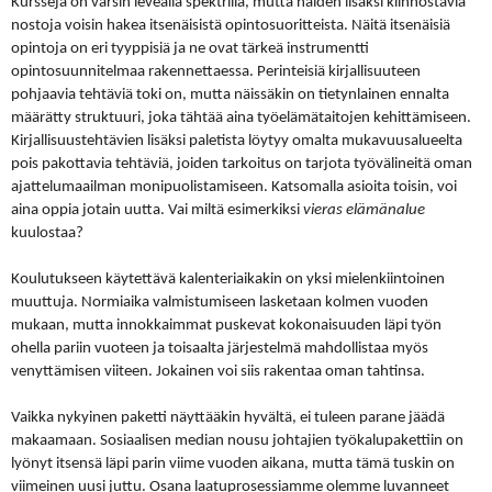
Kursseja on varsin leveällä spektrillä, mutta näiden lisäksi kiinnostavia
nostoja voisin hakea itsenäisistä opintosuoritteista. Näitä itsenäisiä
opintoja on eri tyyppisiä ja ne ovat tärkeä instrumentti
opintosuunnitelmaa rakennettaessa. Perinteisiä kirjallisuuteen
pohjaavia tehtäviä toki on, mutta näissäkin on tietynlainen ennalta
määrätty struktuuri, joka tähtää aina työelämätaitojen kehittämiseen.
Kirjallisuustehtävien lisäksi paletista löytyy omalta mukavuusalueelta
pois pakottavia tehtäviä, joiden tarkoitus on tarjota työvälineitä oman
ajattelumaailman monipuolistamiseen. Katsomalla asioita toisin, voi
aina oppia jotain uutta. Vai miltä esimerkiksi
vieras elämänalue
kuulostaa?
Koulutukseen käytettävä kalenteriaikakin on yksi mielenkiintoinen
muuttuja. Normiaika valmistumiseen lasketaan kolmen vuoden
mukaan, mutta innokkaimmat puskevat kokonaisuuden läpi työn
ohella pariin vuoteen ja toisaalta järjestelmä mahdollistaa myös
venyttämisen viiteen. Jokainen voi siis rakentaa oman tahtinsa.
Vaikka nykyinen paketti näyttääkin hyvältä, ei tuleen parane jäädä
makaamaan. Sosiaalisen median nousu johtajien työkalupakettiin on
lyönyt itsensä läpi parin viime vuoden aikana, mutta tämä tuskin on
viimeinen uusi juttu. Osana laatuprosessiamme olemme luvanneet