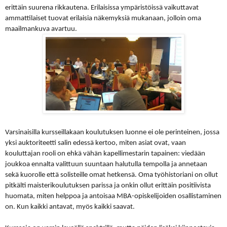
erittäin suurena rikkautena. Erilaisissa ympäristöissä vaikuttavat
ammattilaiset tuovat erilaisia näkemyksiä mukanaan, jolloin oma
maailmankuva avartuu.
Varsinaisilla kursseillakaan koulutuksen luonne ei ole perinteinen, jossa
yksi auktoriteetti salin edessä kertoo, miten asiat ovat, vaan
kouluttajan rooli on ehkä vähän kapellimestarin tapainen: viedään
joukkoa ennalta valittuun suuntaan halutulla tempolla ja annetaan
sekä kuorolle että solisteille omat hetkensä.
Oma työhistoriani on ollut
pitkälti maisterikoulutuksen parissa ja onkin ollut erittäin positiivista
huomata, miten helppoa ja antoisaa MBA-opiskelijoiden osallistaminen
on. Kun kaikki antavat, myös kaikki saavat.