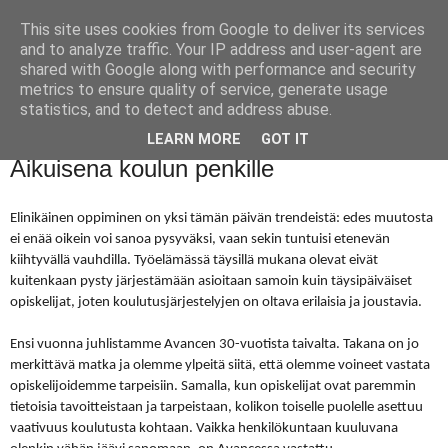
This site uses cookies from Google to deliver its services
and to analyze traffic. Your IP address and user-agent are
shared with Google along with performance and security
metrics to ensure quality of service, generate usage
statistics, and to detect and address abuse.
LEARN MORE
GOT IT
keskiviikko 4. joulukuuta 2013
Aikuisena koulun penkille
Elinikäinen oppiminen on yksi tämän päivän trendeistä: edes muutosta
ei enää oikein voi sanoa pysyväksi, vaan sekin tuntuisi etenevän
kiihtyvällä vauhdilla. Työelämässä täysillä mukana olevat eivät
kuitenkaan pysty järjestämään asioitaan samoin kuin täysipäiväiset
opiskelijat, joten koulutusjärjestelyjen on oltava erilaisia ja joustavia.
Ensi vuonna juhlistamme
Avancen
30-vuotista taivalta. Takana on jo
merkittävä matka ja olemme ylpeitä siitä, että olemme voineet vastata
opiskelijoidemme tarpeisiin. Samalla, kun opiskelijat ovat paremmin
tietoisia tavoitteistaan ja tarpeistaan, kolikon toiselle puolelle asettuu
vaativuus koulutusta kohtaan. Vaikka henkilökuntaan kuuluvana