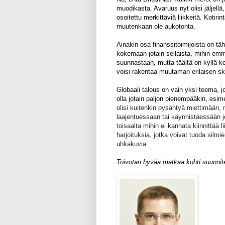
muodikasta. Avaruus nyt olisi jäljellä
osoitettu merkittäviä liikkeitä. Kotirin
muutenkaan ole aukotonta.
Ainakin osa finanssitoimijoista on 
kokemaan jotain sellaista, mihin emm
suunnastaan, mutta täältä on kyllä ko
voisi rakentaa muutaman erilaisen s
Globaali talous on vain yksi teema, jo
olla jotain paljon pienempääkin, esim
olisi kuitenkin pysähtyä miettimään, 
laajentuessaan tai käynnistäessään j
toisaalta mihin ei kannata kiinnittää l
harjoituksia, jotka voivat tuoda silm
uhkakuvia.
Toivotan hyvää matkaa kohti suunnite