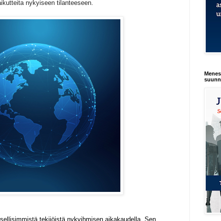
vaikutteita nykyiseen tilanteeseen.
Menest
suunn
ksellisimmistä tekijöistä nykyihmisen aikakaudella. Sen