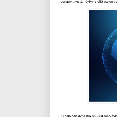
perspektiivistä, löytyy sieltä paljon 
Kiinalainen dynastia on yksi merkity