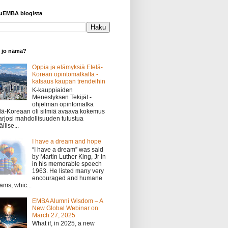
yuEMBA blogista
o jo nämä?
Oppia ja elämyksiä Etelä-
Korean opintomatkalta -
katsaus kaupan trendeihin
K-kauppiaiden
Menestyksen Tekijät -
ohjelman opintomatka
lä-Koreaan oli silmiä avaava kokemus
tarjosi mahdollisuuden tutustua
llise...
I have a dream and hope
“I have a dream” was said
by Martin Luther King, Jr in
in his memorable speech
1963. He listed many very
encouraged and humane
ams, whic...
EMBA Alumni Wisdom – A
New Global Webinar on
March 27, 2025
What if, in 2025, a new