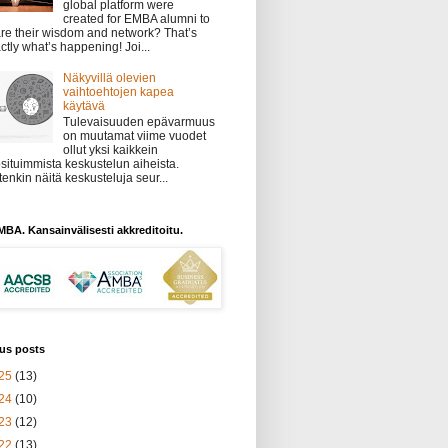
global platform were
created for EMBA alumni to
re their wisdom and network? That’s
ctly what’s happening! Joi...
Näkyvillä olevien
vaihtoehtojen kapea
käytävä
Tulevaisuuden epävarmuus
on muutamat viime vuodet
ollut yksi kaikkein
situimmista keskustelun aiheista.
tenkin näitä keskusteluja seur...
BA. Kansainvälisesti akkreditoitu.
us posts
25
(13)
24
(10)
23
(12)
22
(13)