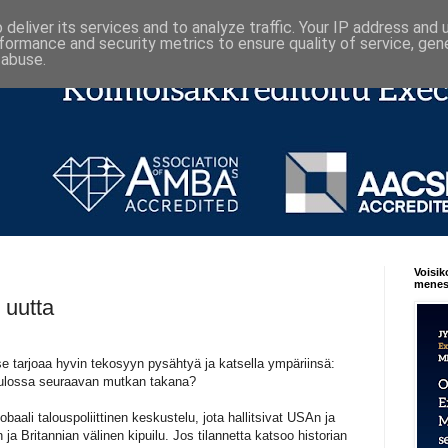
deliver its services and to analyze traffic. Your IP address and
formance and security metrics to ensure quality of service, ge
 abuse.
Voisik
menest
 uutta
se tarjoaa hyvin tekosyyn pysähtyä ja katsella ympäriinsä:
a tulossa seuraavan mutkan takana?
lobaali talouspoliittinen keskustelu, jota hallitsivat
USAn
ja
ja Britannian välinen kipuilu. Jos tilannetta katsoo historian