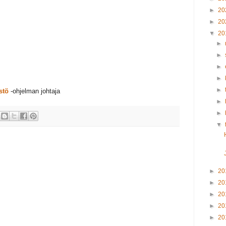
►
20
►
20
▼
20
►
►
►
►
►
stö
-ohjelman johtaja
►
►
▼
►
20
►
20
►
20
►
20
►
20