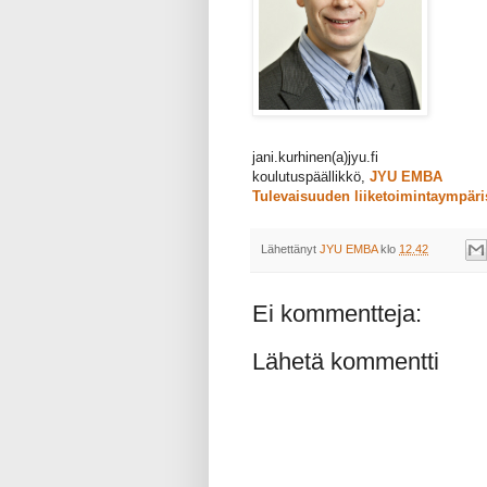
jani.kurhinen(a)jyu.fi
koulutuspäällikkö,
JYU EMBA
Tulevaisuuden liiketoimintaympäri
Lähettänyt
JYU EMBA
klo
12.42
Ei kommentteja:
Lähetä kommentti