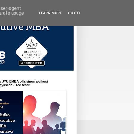
 user-agent
nerate usage
LEARN MORE
GOT IT
o JYU EMBA olla sinun polkusi
ykseen? Tee testi!