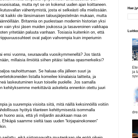
e vuosisataa, mutta nyt se on kokenut uuden ajan koittaneen.
Hae j
utusvallan vähentymistä, josta ei selkeästi olla mielissään.
ät kaikki ole länsimaisen talousjärjestelmän mukaan, mutta
ännöillään. Britannia on puolestaan modernin historian yksi
 on vain yksi jäsen muiden joukossa ja tasaveroinen vaikkapa
Luitk
oten yritetään paluuta vanhaan. Tosiasia kuitenkin on, että
iippuvuussuhteet ovat paljon vahvempia kuin imperiumin
ai ensi vuonna, seuraavalla vuosikymmenellä? Jos tästä
mään, millaisia ilmiöitä siihen pitäisi laittaa opasmerkeiksi?
Ete
aljoa rauhoittumaan. Se haluaa olla jälleen suuri ja
ja 
syvä
ietokoneiden listalla komeilee kiinalaisia laitteita, ja
eä laskeutuminen kuun toiselle puolelle. Jos samalla
en kehityksemme merkittäviä askeleita ennenkin otettu juuri
a ja suurempia visioita siitä, mitä näillä keksinnöillä voitiin
ahdollisuus hyötyä tilanteen kehittymisestä isommalla
dre
ään huono asia, että yli miljardin asukkaan maa on
a. Ehkäpä saamme sieltä taas uuden “kirjapainokoneen”
kin.
o seilattu, eikä siirtomaavalta muutenkaan ole enää oikein