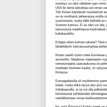
merkitys on ollut vähäinen pari viim
USA:lle tämä tarkoittaa sen oman vaik
Toki Kiinan käyttämät menetelmät eiv
se on osoittanut pelaavansa omilla sä
suurimmista, mutta tällä hetkellä se
Suomen kanssa. Ei se näin voi olla, j
nykyisessä maailmassa keskinäiset r
kultakaudella.
Entäpä sitten kulman takana? Tänä t
lähdettäisiin tulevaisuuskarttaa piirtä
Kiinan vauhti tuskin tulee kovinkaan p
arvostettu. Maailman nopeimpien supert
viimeisimpänä saavutuksena oli pehm
mietitään historian kautta, on nykyis
Kiinassa.
Eurooppalaisilla oli myöhemmin parempi
tehdä, mutta ehkä tässä olisi yksi m
mittakaavalla: ei se voi olla pelkäst
kiinnostunut kehittämään teknologia
vauhdittamaan omaa teollisuuttamme
No, entä Britannia? Kaikki meret on j