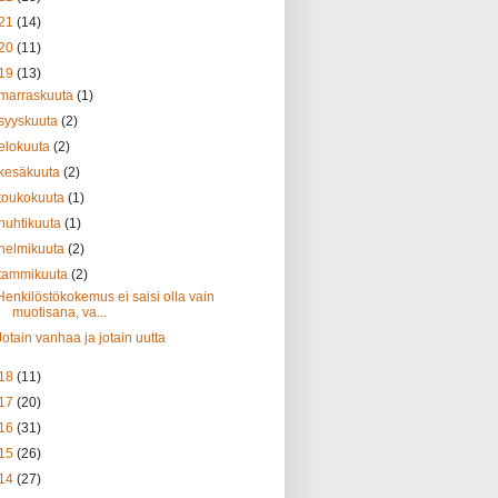
21
(14)
20
(11)
19
(13)
marraskuuta
(1)
syyskuuta
(2)
elokuuta
(2)
kesäkuuta
(2)
toukokuuta
(1)
huhtikuuta
(1)
helmikuuta
(2)
tammikuuta
(2)
Henkilöstökokemus ei saisi olla vain
muotisana, va...
Jotain vanhaa ja jotain uutta
18
(11)
17
(20)
16
(31)
15
(26)
14
(27)