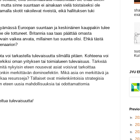
, mutta sinne suuntaan ei ainakaan vielä toistaiseksi ole
sha
tamalla skotit rakoilevat riveistä, eikä hallituksen tuki
exa
tähyämässä Euroopan suuntaan ja keskinäinen kauppakin tulee
e ole tottuneet. Britannia saa taas päättää omasta
vain vaikea arvata, millainen tuo suunta olisi. Ehkä tästä
kenaarion?
suo
ta voi tarkastella tulevaisuutta silmällä pitäen. Kohteena voi
Kui
erkiksi oman yrityksen tai toimialueen tulevaisuus.
Tärkeää
mitä nykyisin eteen nousevat asiat voisivat tarkoittaa
JYU EM
onkin merkittävän dominoefektin. Mikä asia on merkittävä ja
iikaa resursseja? Tällaiset ovat mielenkiintoisia strategisia
ien eteen uusia mahdollisuuksia tai odottamattomia
ltua tulevaisuutta!
Previo
►
20
►
20
►
20
►
20