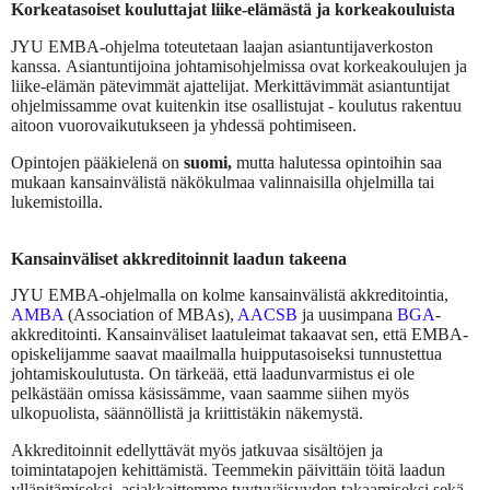
Korkeatasoiset kouluttajat liike-elämästä ja korkeakouluista
JYU EMBA-ohjelma toteutetaan laajan asiantuntijaverkoston
kanssa. Asiantuntijoina johtamisohjelmissa ovat korkeakoulujen ja
liike-elämän pätevimmät ajattelijat. Merkittävimmät asiantuntijat
ohjelmissamme ovat kuitenkin itse osallistujat - koulutus rakentuu
aitoon vuorovaikutukseen ja yhdessä pohtimiseen.
Opintojen pääkielenä on
suomi,
mutta halutessa opintoihin saa
mukaan kansainvälistä näkökulmaa valinnaisilla ohjelmilla tai
lukemistoilla.
Kansainväliset akkreditoinnit laadun takeena
JYU EMBA-ohjelmalla on kolme kansainvälistä akkreditointia,
AMBA
(Association of MBAs),
AACSB
ja uusimpana
BGA
-
akkreditointi. Kansainväliset laatuleimat takaavat sen, että EMBA-
opiskelijamme saavat maailmalla huipputasoiseksi tunnustettua
johtamiskoulutusta. On tärkeää, että laadunvarmistus ei ole
pelkästään omissa käsissämme, vaan saamme siihen myös
ulkopuolista, säännöllistä ja kriittistäkin näkemystä.
Akkreditoinnit edellyttävät myös jatkuvaa sisältöjen ja
toimintatapojen kehittämistä. Teemmekin päivittäin töitä laadun
ylläpitämiseksi, asiakkaittemme tyytyväisyyden takaamiseksi sekä