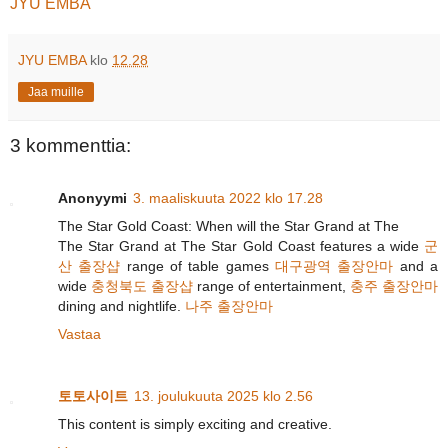
JYU EMBA
JYU EMBA
klo
12.28
Jaa muille
3 kommenttia:
Anonyymi
3. maaliskuuta 2022 klo 17.28
The Star Gold Coast: When will the Star Grand at The
The Star Grand at The Star Gold Coast features a wide
군
산 출장샵
range of table games
대구광역 출장안마
and a
wide
충청북도 출장샵
range of entertainment,
충주 출장안마
dining and nightlife.
나주 출장안마
Vastaa
토토사이트
13. joulukuuta 2025 klo 2.56
This content is simply exciting and creative.