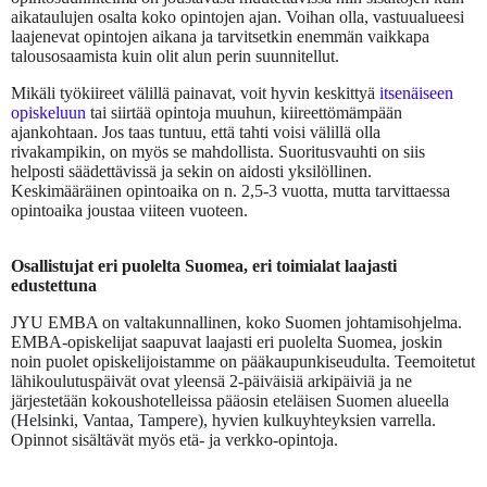
aikataulujen osalta koko opintojen ajan. Voihan olla, vastuualueesi
laajenevat opintojen aikana ja tarvitsetkin enemmän vaikkapa
talousosaamista kuin olit alun perin suunnitellut.
Mikäli työkiireet välillä painavat, voit hyvin keskittyä
itsenäiseen
opiskeluun
tai siirtää opintoja muuhun, kiireettömämpään
ajankohtaan. Jos taas tuntuu, että tahti voisi välillä olla
rivakampikin, on myös se mahdollista. Suoritusvauhti on siis
helposti säädettävissä ja sekin on aidosti yksilöllinen.
Keskimääräinen opintoaika on n. 2,5-3 vuotta, mutta tarvittaessa
opintoaika joustaa viiteen vuoteen.
Osallistujat eri puolelta Suomea, eri toimialat laajasti
edustettuna
JYU EMBA on valtakunnallinen, koko Suomen johtamisohjelma.
EMBA-opiskelijat saapuvat laajasti eri puolelta Suomea, joskin
noin puolet opiskelijoistamme on pääkaupunkiseudulta. Teemoitetut
lähikoulutuspäivät ovat yleensä 2-päiväisiä arkipäiviä ja ne
järjestetään kokoushotelleissa pääosin
eteläisen Suomen alueella
(Helsinki, Vantaa, Tampere),
hyvien kulkuyhteyksien varrella.
Opinnot sisältävät myös etä- ja verkko-opintoja.