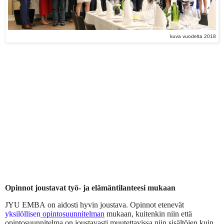
kuva vuodelta 2018
Opinnot joustavat työ- ja elämäntilanteesi mukaan
JYU EMBA
on aidosti hyvin joustava. Opinnot etenevät
yksilöllisen
opintosuunnitelman
mukaan, kuitenkin niin että
opintosuunnitelma on joustavasti muutettavissa niin sisältöjen kuin