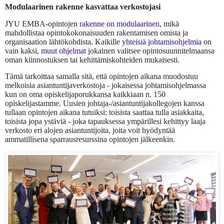
Modulaarinen rakenne kasvattaa verkostojasi
JYU EMBA-opintojen
rakenne on modulaarinen
,
mikä
mahdollistaa opintokokonaisuuden rakentamisen omista ja
organisaation lähtökohdista. Kaikille
yhteisiä johtamisohjelmia
on
vain kaksi,
muut ohjelmat
jokainen valitsee opintosuunnitelmaansa
oman kiinnostuksen tai kehittämiskohteiden mukaisesti.
Tämä tarkoittaa samalla sitä, että opintojen aikana muodostuu
melkoisia asiantuntijaverkostoja - jokaisessa johtamisohjelmassa
kun on oma opiskelijaporukkansa kaikkiaan n. 150
opiskelijastamme. Uusien johtaja-/asiantuntijakollegojen kanssa
tullaan opintojen aikana tutuiksi: toisista saattaa tulla asiakkaita,
toisista jopa ystäviä - joka tapauksessa ympärillesi kehittyy laaja
verkosto eri alojen asiantuntijoita, joita voit hyödyntää
ammatillisena sparrausresurssina opintojen jälkeenkin.