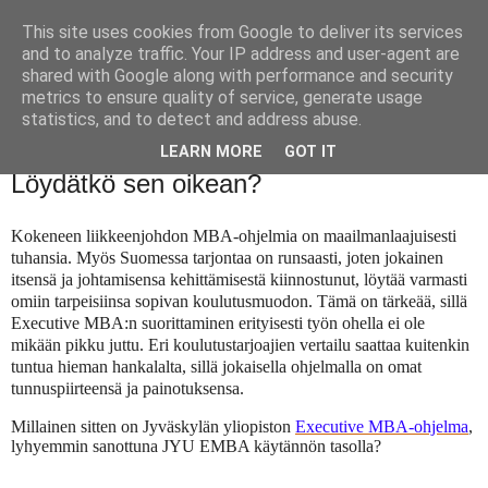
This site uses cookies from Google to deliver its services
and to analyze traffic. Your IP address and user-agent are
shared with Google along with performance and security
metrics to ensure quality of service, generate usage
statistics, and to detect and address abuse.
LEARN MORE
GOT IT
perjantai 20. marraskuuta 2020
Löydätkö sen oikean?
Kokeneen liikkeenjohdon MBA-ohjelmia on maailmanlaajuisesti
tuhansia. Myös Suomessa tarjontaa on runsaasti, joten jokainen
itsensä ja johtamisensa kehittämisestä kiinnostunut, löytää varmasti
omiin tarpeisiinsa sopivan koulutusmuodon. Tämä on tärkeää, sillä
Executive MBA:n suorittaminen erityisesti työn ohella ei ole
mikään pikku juttu. Eri koulutustarjoajien vertailu saattaa kuitenkin
tuntua hieman hankalalta, sillä jokaisella ohjelmalla on omat
tunnuspiirteensä ja painotuksensa.
Millainen sitten on Jyväskylän yliopiston
Executive MBA-ohjelma
,
lyhyemmin sanottuna JYU EMBA käytännön tasolla?