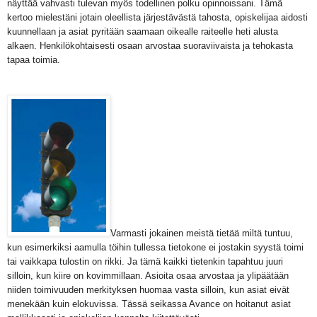
näyttää vahvasti tulevan myös todellinen polku opinnoissani. Tämä
kertoo mielestäni jotain oleellista järjestävästä tahosta, opiskelijaa aidosti
kuunnellaan ja asiat pyritään saamaan oikealle raiteelle heti alusta
alkaen. Henkilökohtaisesti osaan arvostaa suoraviivaista ja tehokasta
tapaa toimia.
Varmasti jokainen meistä tietää miltä tuntuu,
kun esimerkiksi aamulla töihin tullessa tietokone ei jostakin syystä toimi
tai vaikkapa tulostin on rikki. Ja tämä kaikki tietenkin tapahtuu juuri
silloin, kun kiire on kovimmillaan. Asioita osaa arvostaa ja ylipäätään
niiden toimivuuden merkityksen huomaa vasta silloin, kun asiat eivät
menekään kuin elokuvissa. Tässä seikassa Avance on hoitanut asiat