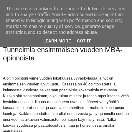
This site uses cookies from Google to deliver its services
and to analyze traffic. Your IP address and user-agent are
shared with Google along with performance and security
metrics to ensure quality of service, generate usage
statistics, and to detect and address abuse.
LEARN MORE
GOT IT
perjantai 14. kesäkuuta 2013
Tunnelmia ensimmäisen vuoden MBA-
opinnoista
Aloitin opintoni viime vuoden lokakuussa Jyväskylässä ja nyt on
ensimmäisen vuoden luvut luettu. Kasassa on 40 opintopistettä ja
kuluneesta vuodesta pelkästään positiivisia kokemuksia matkassa.
Kuinka sitä sanotaankaan, aika kultaa muistot ja tässä tapauksessa vielä
hyvinkin nopeasti. Kauas menneeseen ovat siis jääneet yömyöhällä
kasaan kirjoitetut esseet ja aamuviiden herätykset matkalle kohti uusia
luentoja. Kaikki on ehdottomasti ollut sen arvoista ja nyt jo innolla odottaa
ensi vuonna alkavien valinnaisten opintojen käynnistymistä. Nälkä
kasvaa syödessä ja päättötodistus siintää jo horisontissa, ainakin
ajatuksissa.