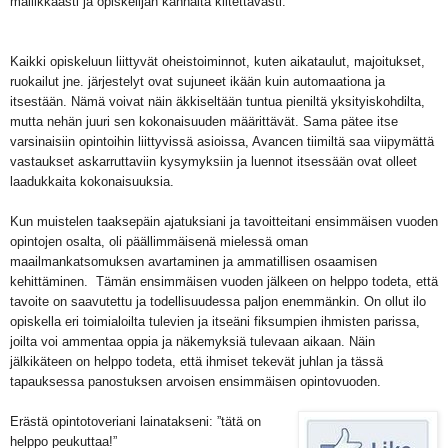
mallikkaasti ja opiskelijan kannalta kiitettävästi.
Kaikki opiskeluun liittyvät oheistoiminnot, kuten aikataulut, majoitukset,
ruokailut jne. järjestelyt ovat sujuneet ikään kuin automaationa ja
itsestään. Nämä voivat näin äkkiseltään tuntua pieniltä yksityiskohdilta,
mutta nehän juuri sen kokonaisuuden määrittävät. Sama pätee itse
varsinaisiin opintoihin liittyvissä asioissa, Avancen tiimiltä saa viipymättä
vastaukset askarruttaviin kysymyksiin ja luennot itsessään ovat olleet
laadukkaita kokonaisuuksia.
Kun muistelen taaksepäin ajatuksiani ja tavoitteitani ensimmäisen vuoden
opintojen osalta, oli päällimmäisenä mielessä oman
maailmankatsomuksen avartaminen ja ammatillisen osaamisen
kehittäminen.
Tämän ensimmäisen vuoden jälkeen on helppo todeta, että
tavoite on saavutettu ja todellisuudessa paljon enemmänkin. On ollut ilo
opiskella eri toimialoilta tulevien ja itseäni fiksumpien ihmisten parissa,
joilta voi ammentaa oppia ja näkemyksiä tulevaan aikaan. Näin
jälkikäteen on helppo todeta, että ihmiset tekevät juhlan ja tässä
tapauksessa panostuksen arvoisen ensimmäisen opintovuoden.
Erästä opintotoveriani lainatakseni: ”tätä on
helppo peukuttaa!”