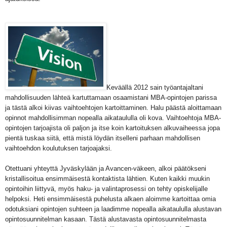
Keväällä 2012 sain työantajaltani
mahdollisuuden lähteä kartuttamaan osaamistani MBA-opintojen parissa
ja tästä alkoi kiivas vaihtoehtojen kartoittaminen. Halu päästä aloittamaan
opinnot mahdollisimman nopealla aikataululla oli kova. Vaihtoehtoja MBA-
opintojen tarjoajista oli paljon ja itse koin kartoituksen alkuvaiheessa jopa
pientä tuskaa siitä, että mistä löydän itselleni parhaan mahdollisen
vaihtoehdon koulutuksen tarjoajaksi.
Otettuani yhteyttä Jyväskylään ja Avancen-väkeen, alkoi päätökseni
kristallisoitua ensimmäisestä kontaktista lähtien. Kuten kaikki muukin
opintoihin liittyvä, myös haku- ja valintaprosessi on tehty opiskelijalle
helpoksi. Heti ensimmäisestä puhelusta alkaen aloimme kartoittaa omia
odotuksiani opintojen suhteen ja laadimme nopealla aikataululla alustavan
opintosuunnitelman kasaan. Tästä alustavasta opintosuunnitelmasta