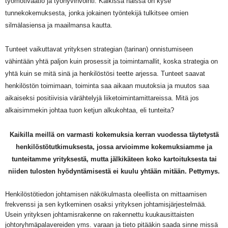
työmotivaatio ja työhyvinvointi. Kaikissa näissä on kyse
tunnekokemuksesta, jonka jokainen työntekijä tulkitsee omien
silmälasiensa ja maailmansa kautta.
Tunteet vaikuttavat yrityksen strategian (tarinan) onnistumiseen
vähintään yhtä paljon kuin prosessit ja toimintamallit, koska strategia on
yhtä kuin se mitä sinä ja henkilöstösi teette arjessa. Tunteet saavat
henkilöstön toimimaan, toiminta saa aikaan muutoksia ja muutos saa
aikaiseksi positiivisia värähtelyjä liiketoimintamittareissa. Mitä jos
alkaisimmekin johtaa tuon ketjun alkukohtaa, eli tunteita?
Kaikilla meillä on varmasti kokemuksia kerran vuodessa täytetystä
henkilöstötutkimuksesta, jossa arvioimme kokemuksiamme ja
tunteitamme yrityksestä, mutta jälkikäteen koko kartoituksesta tai
niiden tulosten hyödyntämisestä ei kuulu yhtään mitään. Pettymys.
Henkilöstötiedon johtamisen näkökulmasta oleellista on mittaamisen
frekvenssi ja sen kytkeminen osaksi yrityksen johtamisjärjestelmää.
Usein yrityksen johtamisrakenne on rakennettu kuukausittaisten
johtoryhmäpalavereiden yms. varaan ja tieto pitääkin saada sinne missä