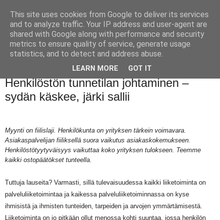
This site uses cookies from Google to deliver its services
and to analyze traffic. Your IP address and user-agent are
shared with Google along with performance and security
metrics to ensure quality of service, generate usage
statistics, and to detect and address abuse.
LEARN MORE
GOT IT
perjantai 15. elokuuta 2014
Henkilöstön tunnetilan johtaminen –
sydän käskee, järki sallii
Myynti on fiilislaji. Henkilökunta on yrityksen tärkein voimavara.
Asiakaspalvelijan fiiliksellä suora vaikutus asiakaskokemukseen.
Henkilöstötyytyväisyys vaikuttaa koko yrityksen tulokseen. Teemme
kaikki ostopäätökset tunteella.
Tuttuja lauseita? Varmasti, sillä tulevaisuudessa kaikki liiketoiminta on
palveluliiketoimintaa ja kaikessa palveluliiketoiminnassa on kyse
ihmisistä ja ihmisten tunteiden, tarpeiden ja arvojen ymmärtämisestä.
Liiketoiminta on jo pitkään ollut menossa kohti suuntaa, jossa henkilön