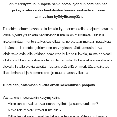
on merkitystä, niin lopeta henkilöstösi ajan tuhlaaminen heti
ja käytä aika vaikka henkilöstön kanssa keskustelemiseen
tai muuhun hyödyllisempään.
Tunteiden johtamisessa on kuitenkin kyse ennen kaikkea ajattelutavasta,
jossa hyväksytään että henkilöstön tunteilla on merkittävä vaikutus
liiketoimintaan, tunteista keskustellaan ja ne otetaan mukaan päätöksiä
tehtäessä. Tunteiden johtaminen on yrityksen näkökulmasta kova,
johdettava asia jolla voidaan saavuttaa huikeita tuloksia, mutta se vaatii
johdolta rohkeutta ja itsensä likoon laittamista. Kokeile aluksi vaikka alla
olevalla listalla olevia asioita - lupaan, että sillä on merkittävä vaikutus
liiketoimintaasi ja huomaat eron jo muutamassa viikossa.
Tunteiden johtamisen alkeita oman kokemuksen pohjalt
a
Vastaa ensin seuraaviin kysymyksiin:
o Miten tunteet vaikuttavat omaan työhösi ja suoriutumiseen?
Mitkä tekijät vaikuttavat tunteisiisi?
o Mitkä tekijät vaikuttavat henkilöstösi tunteisiin?
Miten voit havaita