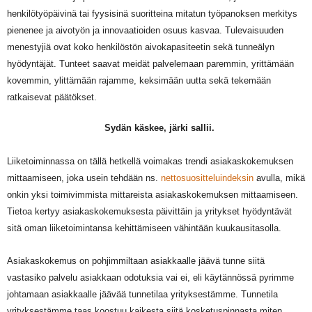
henkilötyöpäivinä tai fyysisinä suoritteina mitatun työpanoksen merkitys
pienenee ja aivotyön ja innovaatioiden osuus kasvaa. Tulevaisuuden
menestyjiä ovat koko henkilöstön aivokapasiteetin sekä tunneälyn
hyödyntäjät. Tunteet saavat meidät palvelemaan paremmin, yrittämään
kovemmin, ylittämään rajamme, keksimään uutta sekä tekemään
ratkaisevat päätökset.
Sydän käskee, järki sallii.
Liiketoiminnassa on tällä hetkellä voimakas trendi asiakaskokemuksen
mittaamiseen, joka usein tehdään ns.
nettosuositteluindeksin
avulla, mikä
onkin yksi toimivimmista mittareista asiakaskokemuksen mittaamiseen.
Tietoa kertyy asiakaskokemuksesta päivittäin ja yritykset hyödyntävät
sitä oman liiketoimintansa kehittämiseen vähintään kuukausitasolla.
Asiakaskokemus on pohjimmiltaan asiakkaalle jäävä tunne siitä
vastasiko palvelu asiakkaan odotuksia vai ei, eli käytännössä pyrimme
johtamaan asiakkaalle jäävää tunnetilaa yrityksestämme. Tunnetila
yrityksestämme taas koostuu kaikesta siitä kosketuspinnasta miten