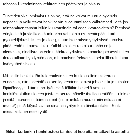
tehdään liiketoiminnan kehittämisen päätökset ja ohjaus.
Tunteiden yksi ominaisuus on se, että ne voivat muuttua hyvinkin
nopeasti ja vaikuttavat henkilöstön suoriutumiseen välittömästi. Mitä jos
mittaaminen tapahtuisikin kuukausittain tai edes kvartaaleittain? Pienissä
yrityksissä ja yksiköissä mittarina voi toimia ns. nenänpäämittari
(työntekijöittesi ilmeet ja eleet), mutta isommissa yrityksissä tunteista
pitää tehdä mitattava luku
.
Kaikki tekniset ratkaisut tähän on jo
olemassa, oleellista on vain määrittää yrityksesi kannalta prosessi miten
tietoa tullaan hyödyntämään, mittaamisen frekvenssi sekä liiketoimintaa
hyödyttävä sisältö.
Mittasitte henkilöstön kokemuksia sitten kuukausittain tai kerran
vuodessa, niin tärkeintä on sen kytkeminen osaksi johtamista ja tulosten
läpinäkyvyys. Liian moni työntekijä tälläkin hetkellä vastaa
henkilöstötutkimukseen joista ei seuraa hänelle itselleen mitään. Tulokset
ja siitä seuranneet toimenpiteet (jos ei mikään muutu, niin mikään ei
muutu!) pitää käydä lävitse aina niin yritys kuin tiimitasollakin. Siellä
missä niillä on merkitystä.
Mikäli kuitenkin henkilöstösi tai itse et koe että mitattavilla asioilla