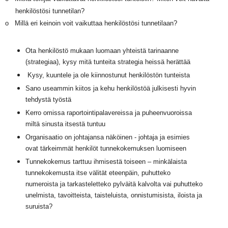
henkilöstösi tunnetilan?
o Millä eri keinoin voit vaikuttaa henkilöstösi tunnetilaan?
Ota henkilöstö mukaan luomaan yhteistä tarinaanne
(strategiaa), kysy mitä tunteita strategia heissä herättää
Kysy, kuuntele ja ole kiinnostunut henkilöstön tunteista
Sano useammin kiitos ja kehu henkilöstöä julkisesti hyvin
tehdystä työstä
Kerro omissa raportointipalavereissa ja puheenvuoroissa
miltä sinusta itsestä tuntuu
Organisaatio on johtajansa näköinen - johtaja ja esimies
ovat tärkeimmät henkilöt tunnekokemuksen luomiseen
Tunnekokemus tarttuu ihmisestä toiseen – minkälaista
tunnekokemusta itse välität eteenpäin, puhutteko
numeroista ja tarkasteletteko pylväitä kalvolta vai puhutteko
unelmista, tavoitteista, taisteluista, onnistumisista, iloista ja
suruista?