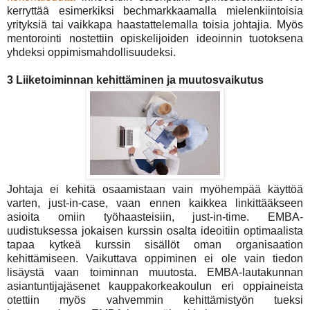
kerryttää esimerkiksi bechmarkkaamalla mielenkiintoisia
yrityksiä tai vaikkapa haastattelemalla toisia johtajia. Myös
mentorointi nostettiin opiskelijoiden ideoinnin tuotoksena
yhdeksi oppimismahdollisuudeksi.
3 Liiketoiminnan kehittäminen ja muutosvaikutus
Johtaja ei kehitä osaamistaan vain myöhempää käyttöä
varten, just-in-case, vaan ennen kaikkea linkittääkseen
asioita omiin työhaasteisiin, just-in-time. EMBA-
uudistuksessa jokaisen kurssin osalta ideoitiin optimaalista
tapaa kytkeä kurssin sisällöt oman organisaation
kehittämiseen. Vaikuttava oppiminen ei ole vain tiedon
lisäystä vaan toiminnan muutosta. EMBA-lautakunnan
asiantuntijajäsenet kauppakorkeakoulun eri oppiaineista
otettiin myös vahvemmin kehittämistyön tueksi