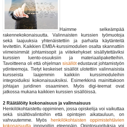
Haimme selkeämpää
rakennekokonaisuutta. Valinnaisten kurssien työmuotoja
sekä laajuuksia yhtenäistettiin ja parhaita käytänteitä
levitettiin. Kaikkien EMBA-kurssimodulien osalta skannattiin
viimeisimmät johtamisopit ja viitekehykset sisällytettäviksi
kurssien luento-osuuksiin ja materiaalipaketteihin.
Tavoitteena oli että ohjelman
sisällöt
edustavat johtamistyön
ydinteemoja. Tietyt keskeiset sisällöt ulotettiin valinnaisista
kursseista laajemmin kaikkiin kurssimoduleihin
integroiduiksi kokonaisuuksiksi. Esimerkkinä mainittakoon
johtajan juridinen osaaminen. Myös digi-teemat ovat
jatkossa mukana kaikkien kurssien sisällöissä.
2 Räätälöity kokonaisuus ja valinnaisuus
Henkilökohtaistettu oppiminen, jossa opiskelija voi vaikuttaa
sekä sisältövalintoihin että opintojen aikatauluun, on
vahvuutemme. Myös
henkilökohtaisten oppimistehtävien
kokonaisuutta
innovoitiin eteenpäin. Opintosuorituksia voi