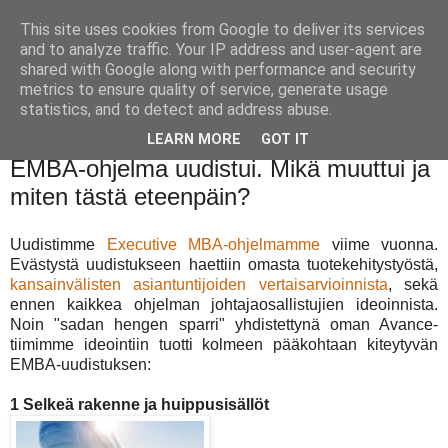
This site uses cookies from Google to deliver its services
and to analyze traffic. Your IP address and user-agent are
shared with Google along with performance and security
metrics to ensure quality of service, generate usage
statistics, and to detect and address abuse.
LEARN MORE
GOT IT
keskiviikko 24. tammikuuta 2018
EMBA-ohjelma uudistui. Mikä muuttui ja
miten tästä eteenpäin?
Uudistimme
Executive MBA-ohjelmamme
viime vuonna.
Evästystä uudistukseen haettiin omasta tuotekehitystyöstä,
kansainvälisten asiantuntijoiden vertaisarvioinnista
, sekä
ennen kaikkea ohjelman johtajaosallistujien ideoinnista.
Noin "sadan hengen sparri" yhdistettynä oman Avance-
tiimimme ideointiin tuotti kolmeen pääkohtaan kiteytyvän
EMBA-uudistuksen:
1 Selkeä rakenne ja huippusisällöt