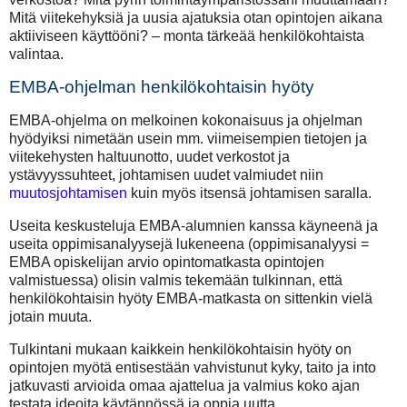
Mitä viitekehyksiä ja uusia ajatuksia otan opintojen aikana
aktiiviseen käyttööni? – monta tärkeää henkilökohtaista
valintaa.
EMBA-ohjelman henkilökohtaisin hyöty
EMBA-ohjelma on melkoinen kokonaisuus ja ohjelman
hyödyiksi nimetään usein mm. viimeisempien tietojen ja
viitekehysten haltuunotto, uudet verkostot ja
ystävyyssuhteet, johtamisen uudet valmiudet niin
muutosjohtamisen
kuin myös itsensä johtamisen saralla.
Useita keskusteluja EMBA-alumnien kanssa käyneenä ja
useita oppimisanalyysejä lukeneena (oppimisanalyysi =
EMBA opiskelijan arvio opintomatkasta opintojen
valmistuessa) olisin valmis tekemään tulkinnan, että
henkilökohtaisin hyöty EMBA-matkasta on sittenkin vielä
jotain muuta.
Tulkintani mukaan kaikkein henkilökohtaisin hyöty on
opintojen myötä entisestään vahvistunut kyky, taito ja into
jatkuvasti arvioida omaa ajattelua ja valmius koko ajan
testata ideoita käytännössä ja oppia uutta.