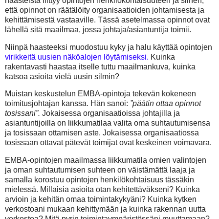
haasteista liittyy opintojen henkilökohtaisuuteen ja siihen,
että opinnot on räätälöity organisaatioiden johtamisesta ja
kehittämisestä vastaaville. Tässä asetelmassa opinnot ovat
lähellä sitä maailmaa, jossa johtaja/asiantuntija toimii.
Niinpä haasteeksi muodostuu kyky ja halu käyttää opintojen
virikkeitä uusien näköalojen löytämiseksi.
Kuinka
rakentavasti haastaa itselle tuttu maailmankuva, kuinka
katsoa asioita vielä uusin silmin?
Muistan keskustelun EMBA-opintoja tekevän kokeneen
toimitusjohtajan kanssa. Hän sanoi:
”päätin ottaa opinnot
tosissani”.
Jokaisessa organisaatioissa johtajilla ja
asiantuntijoilla on liikkumatilaa valita oma suhtautumisensa
ja tosissaan ottamisen aste. Jokaisessa organisaatiossa
tosissaan ottavat pätevät toimijat ovat keskeinen voimavara.
EMBA-opintojen maailmassa liikkumatila omien valintojen
ja oman suhtautumisen suhteen on väistämättä laaja ja
samalla korostuu opintojen henkilökohtaisuus tässäkin
mielessä. Millaisia asioita otan kehitettäväkseni? Kuinka
arvioin ja kehitän omaa toimintakykyäni? Kuinka kytken
verkostoani mukaan kehittymään ja kuinka rakennan uutta
verkostoa? Mitä pyrin toimintaympäristössäni muuttamaan?