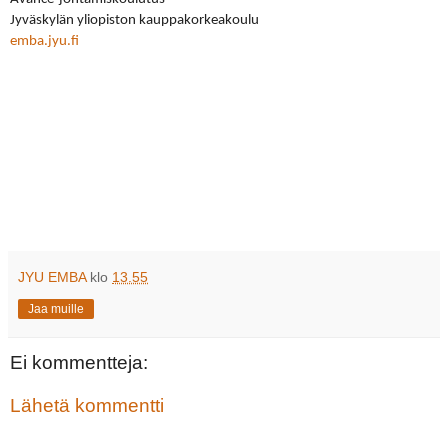
Jyväskylän yliopiston kauppakorkeakoulu
emba.jyu.fi
JYU EMBA
klo
13.55
Jaa muille
Ei kommentteja:
Lähetä kommentti