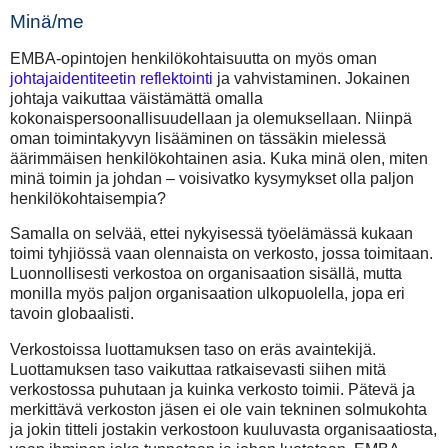
Minä/me
EMBA-opintojen henkilökohtaisuutta on myös oman
johtajaidentiteetin reflektointi
ja vahvistaminen. Jokainen
johtaja vaikuttaa väistämättä omalla
kokonaispersoonallisuudellaan ja olemuksellaan. Niinpä
oman toimintakyvyn lisääminen on tässäkin mielessä
äärimmäisen henkilökohtainen asia. Kuka minä olen, miten
minä toimin ja johdan – voisivatko kysymykset olla paljon
henkilökohtaisempia?
Samalla on selvää, ettei nykyisessä työelämässä kukaan
toimi tyhjiössä vaan olennaista on verkosto, jossa toimitaan.
Luonnollisesti verkostoa on organisaation sisällä, mutta
monilla myös paljon organisaation ulkopuolella, jopa eri
tavoin globaalisti.
Verkostoissa luottamuksen taso on eräs avaintekijä.
Luottamuksen taso vaikuttaa ratkaisevasti siihen mitä
verkostossa puhutaan ja kuinka verkosto toimii. Pätevä ja
merkittävä verkoston jäsen ei ole vain tekninen solmukohta
ja jokin titteli jostakin verkostoon kuuluvasta organisaatiosta,