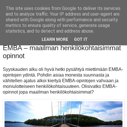
This site uses cookies from Google to deliver its services
and to analyze traffic. Your IP address and user-agent are
shared with Google along with performance and security
metrics to ensure quality of service, generate usage
statistics, and to detect and address abuse.
LEARN MORE
GOT IT
keskiviikko 1. syyskuuta 2021
EMBA – maailman henkilökohtaisimmat
opinnot
Syyskauden alku oli hyvä hetki pysähtyä miettimään EMBA-
opintojen ydintä. Pohdin asiaa monesta suunnasta ja
vähitellen ajatus alkoi kiertyä EMBA-opintojen vahvaan ja
moniulotteiseen henkilökohtaisuuteen. Olisivatko EMBA-
opinnot jopa maailman henkilökohtaisimmat?