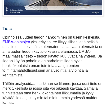
Tieto
Opinnoissa uuden tiedon hankkiminen on usein keskeistä.
EMBA-opintojen
yksi erityispiirre liittyy siihen, että pelkkä
uusi tieto ei ole vielä se olennainen asia, vaan olennaista on
aina uuden tiedon käyttö oikeassa elämässä. EMBA-
maailmassa ” tieto – tiedon käyttö” kuuluvat aina yhteen. Ja
tiedon käytön pohdinta on parhaimmillaan hyvin
henkilökohtaista oman toimintatavan ja omien
toimintamahdollisuuksien analysointia, arviointia ja
kehittämistä.
Tällöin analysoidaan tarkkaan se tilanne, jossa uusi tieto on
merkityksellistä ja jossa sitä voi oikeasti käyttää. Samalla
tunnistetaan oma henkilökohtainen liikkumatila ja kyky
käyttää tietoa, joko yksin tai mieluummin yhdessä muiden
kanssa.