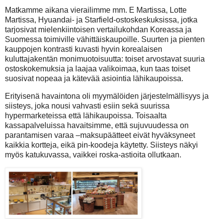
Matkamme aikana vierailimme mm. E Martissa, Lotte
Martissa, Hyuandai- ja Starfield-ostoskeskuksissa, jotka
tarjosivat mielenkiintoisen vertailukohdan Koreassa ja
Suomessa toimiville vähittäiskaupoille. Suurten ja pienten
kauppojen kontrasti kuvasti hyvin korealaisen
kuluttajakentän monimuotoisuutta: toiset arvostavat suuria
ostoskokemuksia ja laajaa valikoimaa, kun taas toiset
suosivat nopeaa ja kätevää asiointia lähikaupoissa.
Erityisenä havaintona oli myymälöiden järjestelmällisyys ja
siisteys, joka nousi vahvasti esiin sekä suurissa
hypermarketeissa että lähikaupoissa. Toisaalta
kassapalveluissa havaitsimme, että sujuvuudessa on
parantamisen varaa –maksupäätteet eivät hyväksyneet
kaikkia kortteja, eikä pin-koodeja käytetty. Siisteys näkyi
myös katukuvassa, vaikkei roska-astioita ollutkaan.