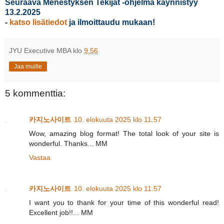
Seuraava Menestyksen Tekijät -ohjelma käynnistyy
13.2.2025
-
katso lisätiedot
ja ilmoittaudu mukaan!
JYU Executive MBA
klo
9.56
Jaa muille
5 kommenttia:
카지노사이트
10. elokuuta 2025 klo 11.57
Wow, amazing blog format! The total look of your site is
wonderful. Thanks... MM
Vastaa
카지노사이트
10. elokuuta 2025 klo 11.57
I want you to thank for your time of this wonderful read!
Excellent job!!... MM