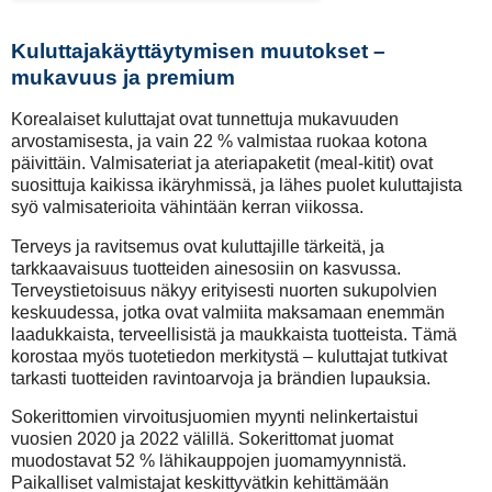
Kuluttajakäyttäytymisen muutokset –
mukavuus ja premium
Korealaiset kuluttajat ovat tunnettuja mukavuuden
arvostamisesta, ja vain 22 % valmistaa ruokaa kotona
päivittäin. Valmisateriat ja ateriapaketit (meal-kitit) ovat
suosittuja kaikissa ikäryhmissä, ja lähes puolet kuluttajista
syö valmisaterioita vähintään kerran viikossa.
Terveys ja ravitsemus ovat kuluttajille tärkeitä, ja
tarkkaavaisuus tuotteiden ainesosiin on kasvussa.
Terveystietoisuus näkyy erityisesti nuorten sukupolvien
keskuudessa, jotka ovat valmiita maksamaan enemmän
laadukkaista, terveellisistä ja maukkaista tuotteista. Tämä
korostaa myös tuotetiedon merkitystä – kuluttajat tutkivat
tarkasti tuotteiden ravintoarvoja ja brändien lupauksia.
Sokerittomien virvoitusjuomien myynti nelinkertaistui
vuosien 2020 ja 2022 välillä. Sokerittomat juomat
muodostavat 52 % lähikauppojen juomamyynnistä.
Paikalliset valmistajat keskittyvätkin kehittämään