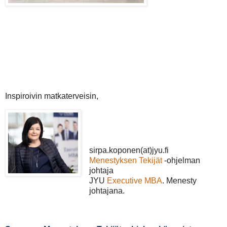
Inspiroivin matkaterveisin,
sirpa.koponen(at)jyu.fi
Menestyksen Tekijät
-ohjelman
johtaja
JYU
Executive MBA
. Menesty
johtajana.