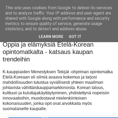
This site uses cookies from Google to deliver its services
and to analyze traffic. Your IP address and user-agent are
shared with Google along with performance and security
metrics to ensure quality of service, generate usage
statistics, and to detect and address abuse.
LEARN MORE
GOT IT
tiistai 5. marraskuuta 2024
Oppia ja elämyksiä Etelä-Korean
opintomatkalta - katsaus kaupan
trendeihin
K-kauppiaiden Menestyksen Tekijät -ohjelman opintomatka
Etelä-Koreaan oli silmiä avaava kokemus ja tarjosi
mahdollisuuden tutustua syvällisesti yhteen maailman
johtavista vähittäiskauppamarkkinoista. Korean talous,
kulttuuri ja kuluttajakäyttäytyminen, yhdistettynä nopeisiin
innovaatioihin, muodostavat mielenkiintoisen
kokonaisuuden, jonka opit ovat arvokkaita myös
suomalaiselle kaupalle.