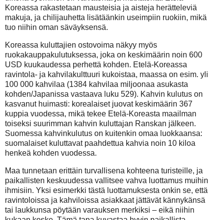
Koreassa rakastetaan mausteisia ja aisteja herätteleviä
makuja, ja chilijauhetta lisätäänkin useimpiin ruokiin, mikä
tuo niihin oman säväyksensä.
Koreassa kuluttajien ostovoima näkyy myös
ruokakauppakulutuksessa, joka on keskimäärin noin 600
USD kuukaudessa perhettä kohden. Etelä-Koreassa
ravintola- ja kahvilakulttuuri kukoistaa, maassa on esim. yli
100 000 kahvilaa (1384 kahvilaa miljoonaa asukasta
kohden/Japanissa vastaava luku 529). Kahvin kulutus on
kasvanut huimasti: korealaiset juovat keskimäärin 367
kuppia vuodessa, mikä tekee Etelä-Koreasta maailman
toiseksi suurimman kahvin kuluttajan Ranskan jälkeen.
Suomessa kahvinkulutus on kuitenkin omaa luokkaansa:
suomalaiset kuluttavat paahdettua kahvia noin 10 kiloa
henkeä kohden vuodessa.
Maa tunnetaan erittäin turvallisena kohteena turisteille, ja
paikallisten keskuudessa vallitsee vahva luottamus muihin
ihmisiin. Yksi esimerkki tästä luottamuksesta onkin se, että
ravintoloissa ja kahviloissa asiakkaat jättävät kännykänsä
tai laukkunsa pöytään varauksen merkiksi – eikä niihin
kukaan koske. Tämä tapa kuvastaa hyvin paikallista