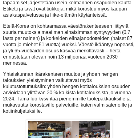
tapaamiset järjestetään usein kolmannen osapuolen kautta.
Etiketti ja tavat ovat tiukkoja, mikä korostuu myös kaupan
asiakaspalvelussa ja liike-elämän käytänteissä.
Etelä-Korea on kohtaamassa väestörakenteeseen liittyviä
suuria muutoksia maailman alhaisimman syntyvyyden (0,7
lasta per nainen) ja korkeiden elinajanodotteiden (naiset 87
vuotta ja miehet 81 vuotta) vuoksi. Väestö ikääntyy nopeasti,
ja yli 65-vuotiaiden osuus kasvaa merkittävästi – heitä
ennustetaan olevan noin 13 miljoonaa vuoteen 2030
mennessä.
Yhteiskunnan ikärakenteen muutos ja yhden hengen
talouksien yleistyminen vaikuttavat myös
kulutustottumuksiin: yhden hengen kotitalouksien osuuden
arvioidaan ylittävän 30 % kaikista kotitalouksista jo vuonna
2024. Tämä luo kysyntää pienemmille tuotepakkauksille ja
mukavuutta korostaville palveluille, kuten valmisaterioille ja
kotiinkuljetuksille.