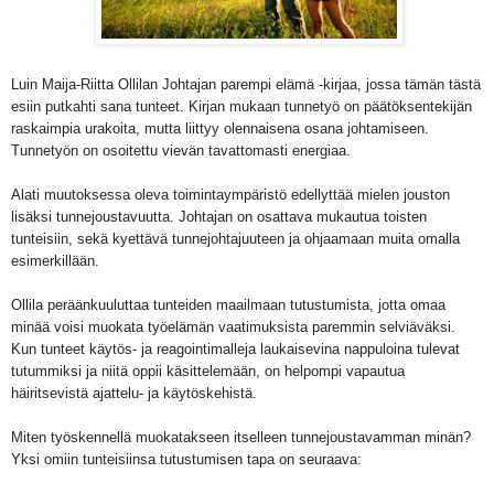
Luin Maija-Riitta Ollilan Johtajan parempi elämä -kirjaa, jossa tämän tästä
esiin putkahti sana tunteet. Kirjan mukaan tunnetyö on päätöksentekijän
raskaimpia urakoita, mutta liittyy olennaisena osana johtamiseen.
Tunnetyön on osoitettu vievän tavattomasti energiaa.
Alati muutoksessa oleva toimintaympäristö edellyttää mielen jouston
lisäksi tunnejoustavuutta. Johtajan on osattava mukautua toisten
tunteisiin, sekä kyettävä tunnejohtajuuteen ja ohjaamaan muita omalla
esimerkillään.
Ollila peräänkuuluttaa tunteiden maailmaan tutustumista, jotta omaa
minää voisi muokata työelämän vaatimuksista paremmin selviäväksi.
Kun tunteet käytös- ja reagointimalleja laukaisevina nappuloina tulevat
tutummiksi ja niitä oppii käsittelemään, on helpompi vapautua
häiritsevistä ajattelu- ja käytöskehistä.
Miten työskennellä muokatakseen itselleen tunnejoustavamman minän?
Yksi omiin tunteisiinsa tutustumisen tapa on seuraava: