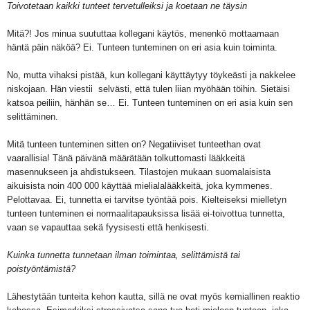
Toivotetaan kaikki tunteet tervetulleiksi ja koetaan ne täysin
Mitä?! Jos minua suututtaa kollegani käytös, menenkö mottaamaan
häntä päin näköä? Ei. Tunteen tunteminen on eri asia kuin toiminta.
No, mutta vihaksi pistää, kun kollegani käyttäytyy töykeästi ja nakkelee
niskojaan. Hän viestii selvästi, että tulen liian myöhään töihin. Sietäisi
katsoa peiliin, hänhän se… Ei. Tunteen tunteminen on eri asia kuin sen
selittäminen.
Mitä tunteen tunteminen sitten on? Negatiiviset tunteethan ovat
vaarallisia! Tänä päivänä määrätään tolkuttomasti lääkkeitä
masennukseen ja ahdistukseen.
Tilastojen mukaan suomalaisista
aikuisista noin 400 000 käyttää mielialalääkkeitä, joka kymmenes.
Pelottavaa. Ei, tunnetta ei tarvitse työntää pois. Kielteiseksi mielletyn
tunteen tunteminen ei normaalitapauksissa lisää ei-toivottua tunnetta,
vaan se vapauttaa sekä fyysisesti että henkisesti.
Kuinka tunnetta tunnetaan ilman toimintaa, selittämistä tai
poistyöntämistä?
Lähestytään tunteita kehon kautta, sillä ne ovat myös kemiallinen reaktio