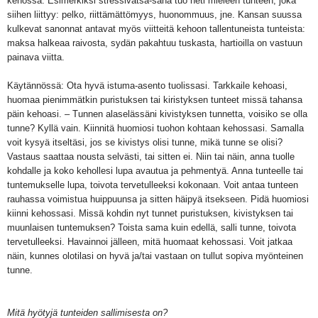
kehossa. Esimerkiksi stressivatsa-sana tuo heti mieleen tunteen, joka
siihen liittyy: pelko, riittämättömyys, huonommuus, jne. Kansan suussa
kulkevat sanonnat antavat myös viitteitä kehoon tallentuneista tunteista:
maksa halkeaa raivosta, sydän pakahtuu tuskasta, hartioilla on vastuun
painava viitta.
Käytännössä: Ota hyvä istuma-asento tuolissasi. Tarkkaile kehoasi,
huomaa pienimmätkin puristuksen tai kiristyksen tunteet missä tahansa
päin kehoasi. – Tunnen alaselässäni kivistyksen tunnetta, voisiko se olla
tunne? Kyllä vain. Kiinnitä huomiosi tuohon kohtaan kehossasi. Samalla
voit kysyä itseltäsi, jos se kivistys olisi tunne, mikä tunne se olisi?
Vastaus saattaa nousta selvästi, tai sitten ei. Niin tai näin, anna tuolle
kohdalle ja koko kehollesi lupa avautua ja pehmentyä. Anna tunteelle tai
tuntemukselle lupa, toivota tervetulleeksi kokonaan. Voit antaa tunteen
rauhassa voimistua huippuunsa ja sitten häipyä itsekseen. Pidä huomiosi
kiinni kehossasi. Missä kohdin nyt tunnet puristuksen, kivistyksen tai
muunlaisen tuntemuksen? Toista sama kuin edellä, salli tunne, toivota
tervetulleeksi. Havainnoi jälleen, mitä huomaat kehossasi. Voit jatkaa
näin, kunnes olotilasi on hyvä ja/tai vastaan on tullut sopiva myönteinen
tunne.
Mitä hyötyjä tunteiden sallimisesta on?