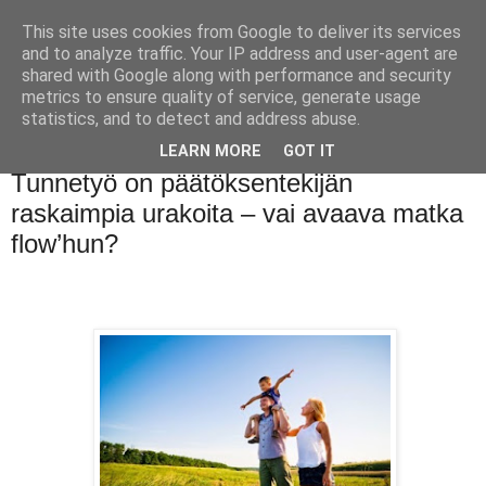
This site uses cookies from Google to deliver its services
and to analyze traffic. Your IP address and user-agent are
shared with Google along with performance and security
metrics to ensure quality of service, generate usage
statistics, and to detect and address abuse.
LEARN MORE
GOT IT
maanantai 23. maaliskuuta 2015
Tunnetyö on päätöksentekijän
raskaimpia urakoita – vai avaava matka
flow’hun?