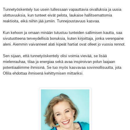
Tunnetyöskentely tuo usein tullessaan vapauttavia oivalluksia ja uusia
ulottuvuuksia, kun tunteet eivät pelota, laukaise hallitsemattomia
reaktioita, eikä niihin jää jumiin. Tunnejoustavuus kasvaa.
Kun kehoon ja omaan minään tutustuu tunteiden sallimisen kautta, saa
sivutuotteena terveydellisiä bonuksia, kuten kirjoittaja, jonka verenpaine
aleni. Aiemmin vaivanneet alati kipeät hartiat ovat olleet jo vuosia rennot.
Sen sijaan, että tunnetyöskentely olisi voimia vievää, se lisää
mielenrauhaa, tilaa ja energiaa sekä avaa inspiroivan polun laajaan
potentiaaliimme ihmisinä. Se tuo myös kasvavaa sovinnollisuutta, jota
Ollila ehdottaa ihmisenä kehittymisen mittariksi.