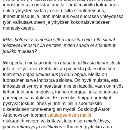
innostuneita ja omistautuneita.T
ämä mainittu
kolmannes
onkin yritysten sydän ja sielu, sillä sitoutuneisuus,
innostuneisuus ja
intohimoisuus ovat suorassa yhteydessä
työn vaikuttavuuteen ja yrityksen
kokonaisvaltaiseen
menestykseen.
Miksi kolmasosa meistä sitten innostuu niin, että silmät
loistavat innosta? Ja eritoten, miten
saada ei sitoutunut
joukko mukaan?
Wikipedian mukaan into on
halua ja aktiivista kiinnostusta
jotain tiettyä asiaa kohtaan. Jo
pienestä pitäen ihmisen
toimintaa ohjaa
uteliaisuus
ja
halu oppia
. Meillä on
luontainen tarve
innostua asioista. On hyvä muistaa, että
innostus ei synny ainoastaan mielen tasolla, vaan
on myös
kehon tuottama impulssi, tunne-energiaa, joka johdattaa
parempiin saavutuksiin.
Esimerkiksi huippu-urheilijat
pystyvät joskus lähes yli-inhimillisiin suorituksiin
oikeanlaisen
tunne-energian myötä. Sosiologi Aaron
Antonovskyn luoman
salutogeenisen mallin
mukaan
ihmiseen vaikuttavat tekemisen
mielekkyys,
ymmärrettävyys ja hallittavuus
. Ihminen
pyrkiikin aina