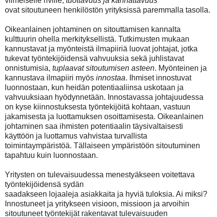
viimeiselle riville;
tuottavuus ja kannattavuus
ovat
sitoutuneen henkilöstön yrityksissä paremmalla tasolla.
Oikeanlainen johtaminen on sitouttamisen kannalta
kulttuurin ohella merkityksellistä.
Tutkimusten mukaan
kannustavat ja myönteistä ilmapiiriä luovat johtajat, jotka
tukevat
työntekijöidensä vahvuuksia sekä juhlistavat
onnistumisia,
tuplaavat sitoutumisen asteen
.
Myönteinen ja
kannustava ilmapiiri myös
innostaa
. Ihmiset innostuvat
luonnostaan, kun
heidän potentiaaliinsa uskotaan ja
vahvuuksiaan hyödynnetään. Innostavassa
johtajuudessa
on kyse kiinnostuksesta työntekijöitä kohtaan, vastuun
jakamisesta ja
luottamuksen osoittamisesta.
Oikeanlainen
johtaminen saa ihmisten potentiaalin
täysivaltaisesti
käyttöön ja luottamus vahvistaa turvallista
toimintaympäristöä. Tällaiseen
ympäristöön sitoutuminen
tapahtuu kuin luonnostaan.
Yritysten on tulevaisuudessa menestyäkseen voitettava
työntekijöidensä sydän
saadakseen lojaaleja asiakkaita ja hyviä tuloksia. Ai miksi?
Innostuneet ja yritykseen
visioon, missioon ja arvoihin
sitoutuneet työntekijät rakentavat tulevaisuuden