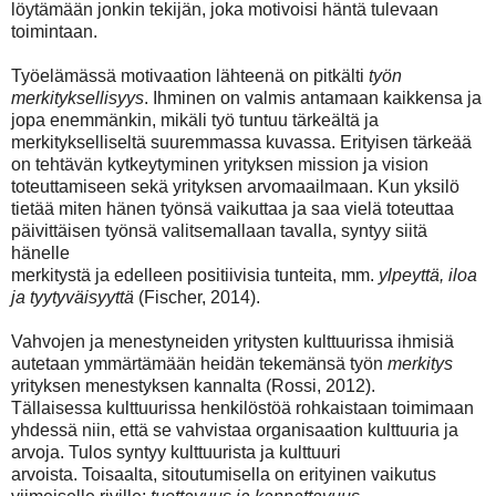
löytämään jonkin tekijän, joka motivoisi häntä tulevaan
toimintaan.
Työelämässä motivaation lähteenä on pitkälti
työn
merkityksellisyys
. Ihminen on valmis
antamaan kaikkensa ja
jopa enemmänkin, mikäli työ tuntuu tärkeältä ja
merkitykselliseltä
suuremmassa kuvassa. Erityisen tärkeää
on tehtävän kytkeytyminen yrityksen mission ja
vision
toteuttamiseen sekä yrityksen arvomaailmaan. Kun yksilö
tietää miten hänen työnsä
vaikuttaa ja saa vielä toteuttaa
päivittäisen työnsä valitsemallaan tavalla, syntyy siitä
hänelle
merkitystä ja edelleen positiivisia tunteita, mm.
ylpeyttä, iloa
ja tyytyväisyyttä
(Fischer,
2014).
Vahvojen ja menestyneiden yritysten kulttuurissa ihmisiä
autetaan ymmärtämään heidän
tekemänsä työn
merkitys
yrityksen menestyksen kannalta (Rossi, 2012).
Tällaisessa
kulttuurissa henkilöstöä rohkaistaan toimimaan
yhdessä niin, että se vahvistaa
organisaation kulttuuria ja
arvoja. Tulos syntyy kulttuurista ja kulttuuri
arvoista.
Toisaalta,
sitoutumisella on erityinen vaikutus