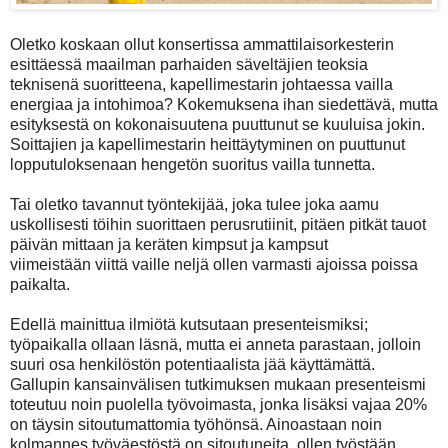
Oletko koskaan ollut konsertissa ammattilaisorkesterin
esittäessä maailman parhaiden
säveltäjien teoksia
teknisenä suoritteena, kapellimestarin johtaessa vailla
energiaa ja
intohimoa? Kokemuksena ihan siedettävä, mutta
esityksestä on kokonaisuutena puuttunut
se kuuluisa jokin.
Soittajien ja kapellimestarin heittäytyminen on puuttunut
lopputuloksenaan
hengetön suoritus vailla tunnetta.
Tai oletko tavannut työntekijää, joka tulee joka aamu
uskollisesti töihin suorittaen
perusrutiinit, pitäen pitkät tauot
päivän mittaan ja keräten kimpsut ja kampsut
viimeistään
viittä vaille neljä ollen varmasti ajoissa poissa
paikalta.
Edellä mainittua ilmiötä kutsutaan presenteismiksi;
työpaikalla ollaan läsnä, mutta ei anneta
parastaan, jolloin
suuri osa henkilöstön potentiaalista jää käyttämättä.
Gallupin
kansainvälisen tutkimuksen mukaan presenteismi
toteutuu noin puolella työvoimasta, jonka
lisäksi vajaa 20%
on täysin sitoutumattomia työhönsä. Ainoastaan noin
kolmannes
työväestöstä on sitoutuneita, ollen työstään