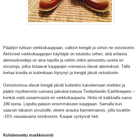
Päädyin tuttuun verkkokauppaan, valitsin kengät ja siirsin ne ostoskoriin.
Aktiiviset verkkokauppojen käyttäjät on totutettu siihen, että erilaisia
alennuskoodeja on aina tarjolla ja nettiin onkin perustettu useita eri
sivustoja, jotka listaavat kauppojen voimassa olevat alennukset. Tällä
kertaa koodia ei kuitenkaan löytynyt ja kengät jäivät ostoskoriin.
Ostoskorissa olevat kengät jäivät kuitenkin kaivelemaan mieltäni ja
päätin myöhemmin samana päivänä katsoa Timberlandin Earthkeepers –
kenkiä vielä useammasta eri verkkokaupasta. Hinta oli kaikkialla sama
199 euroa. Lopulta palasin ensimmäiseen kauppaan. Samalla kun
saavuin takaisin sivustolle, eteeni avautui bannermainos, jolla luvattiin
-15% seuraavasta ostoksesta. Kaupat syntyivät heti.
Kohdennettu markkinointi