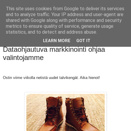
This site uses cookies from Google to deliver its services
and to analyze traffic. Your IP address and user-agent are
shared with Google along with performance and security
metrics to ensure quality of service, generate usage
statistics, and to detect and address abuse.
LEARN MORE
GOT IT
torstai 5. helmikuuta 2015
Dataohjautuva markkinointi ohjaa
valintojamme
Ostin viime viikolla netistä uudet talvikengät. Aika hienot!