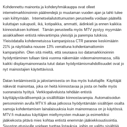
Kohdennettu mainonta ja kohderyhmäkauppa ovat olleet
internetmarkkinoinnin päätrendejä jo muutaman vuoden ajan ja tahti tulee
vain kiihtymään.
Internetselailutottumusten perusteella voidaan päätellä
kuluttajan sukupuoli, ikä, kotipaikka, ammatti, äidinkieli ja ennen kaikkia
kiinnostuksen kohteet.
Tämän perusteella myös MTV pystyy myymään
asiakkailleen entistä relevantimpia yleisöjä ja parempia tuloksia.
Yleisödatalla kohdennetuissa kampanjoissa CTR paranee keskimäärin
21% ja näyttöaika nousee 13% verrattuna kohdentamattomiin
kampanjoihin. Olen sitä mieltä, että seuraava iso datamarkkinoinnin
hyödyntäminen tullaan tänä vuonna näkemään videomainonnassa, sillä
kaikki displaymainonnasta tutut datan hyödyntämismahdollisuudet ovat jo
nyt mainostajien käytettävissä.
Datan keräämisestä ja jalostamisesta on iloa myös kuluttajille. Käyttäjät
näkevät mainontaa, joka on heitä kiinnostavaa ja josta on heille myös
suoranaista hyötyä. Verkkopalveluista tehdään entistä
käyttäjäystävällisempiä ja sisällöltään kiinnostavampia. Automatisoidun
personoinnin avulla MTV.fi alkaa jatkossa hyödyntämään sisältöjen osalta
samoja kohdentamisen lainalaisuuksia kuin mainonnassa on jo käytössä.
MTV.fi mukautuu käyttäjien mieltymysten mukaan ja esimerkiksi
jääkiekosta pitävä mies kohtaa entistä enemmän jääkiekkouutisointia.
Sivuston etusivulle voidaan tuottaa listauksia, joihin on valittu sisältöjä